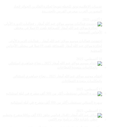
عدسات الإعلامية توتق للحظة تتويجا لجائزة الفائزين الجوائز إتحاد
المصورين العرب بمعرض الفرس بالجديــدة
5 أكتوبر، 2025
احتضنت فعاليات موسم مولاي عبد الله أمغار ، فعاليات الدورة الأولى
لجائزة مولاي عبد الله أمغار للصحافة بلغت 19عملا في مختلف الأجناس
الصحفية
18 أغسطس، 2025
اختتام موسم مولاي عبد الله أمغار 2025 .. نجاح جماهيري استثنائي
وانعكاسات متعددة القطاعات
17 أغسطس، 2025
سهرة الستاتي تستقطب أكثر من 300 ألف متفرج في ليلة استثنائية
15 أغسطس، 2025