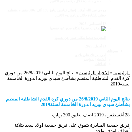
مولاي عبد الله أمغار: إقبال قياسي يناهز 185 ألف و600 متفرج وتنظيم
حظي بإشادة خلال برنامج يوم الاثنين
12 أغسطس، 2025
المغرب:عندما تتكلم صور عن نفسها
23 أبريل، 2025
منوعات
اجي نعرفك على بلادي
أنشطة المواسم
اعـلانات
الرئيسية
»
الاخبار الرئيسية
»
نتائج اليوم الثاني 26/8/2019 من دوري
كرة القدم الشاطئية المنظم بشاطئ سيدي بوزيد الدورة الخامسة
لسنة2019
نتائج اليوم الثاني 26/8/2019 من دوري كرة القدم الشاطئية المنظم
بشاطئ سيدي بوزيد الدورة الخامسة لسنة2019
28 أغسطس، 2019
اضف تعليق
390 زيارة
فريق جمعية المبادرة يتفوق على فريق جمعية اولاد سعد بثلاثة
أهداف لهدف واحد .