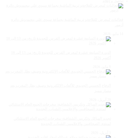
تواصل و إعلام
فعاليات لمعرض للفلاحةو تربية الماشية بجماعة سيدي علي بنحمدوش دائرة
أزمور
14 مايو، 2026
الدورة السابعة عشرة لمعرض الفرس للجديدة تاريخ: من 13 إلى 18
أكتوبر 2026
9 مايو، 2026
الدفاع الحسني الجديدي للألعاب الإلكترونية وصيف بطل المغرب بعد
مسار مميز
28 أبريل، 2026
تجديد الهياكل وتكريس الشفافية: مخرجات الجمع العام الاستثنائي
لمنتدى الصحافيين والإعلاميين الشباب. الجديدة
5 أبريل، 2026