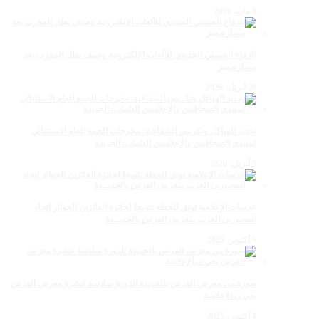
9 مايو، 2026
الدفاع الحسني الجديدي للألعاب الإلكترونية وصيف بطل المغرب بعد
مسار مميز
28 أبريل، 2026
تجديد الهياكل وتكريس الشفافية: مخرجات الجمع العام الاستثنائي
لمنتدى الصحافيين والإعلاميين الشباب. الجديدة
5 أبريل، 2026
عدسات الإعلامية توتق للحظة تتويجا لجائزة الفائزين الجوائز إتحاد
المصورين العرب بمعرض الفرس بالجديــدة
5 أكتوبر، 2025
صورة من معرض الفرس بالجديدة الدورة سادسة عشرة معرض الفرس
بعي ن الإعلامية
4 أكتوبر، 2025