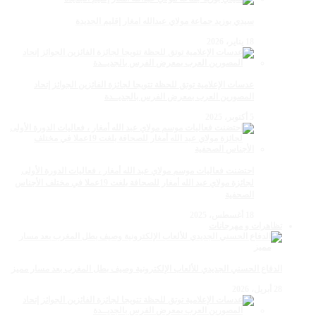
سيدي بوزيد جماعة مولاي عبدالله امغار إقليم الجديدة
18 يناير، 2026
عدسات الإعلامية توتق للحظة تتويجا لجائزة الفائزين الجوائز إتحاد
المصورين العرب بمعرض الفرس بالجديــدة
5 أكتوبر، 2025
احتضنت فعاليات موسم مولاي عبد الله أمغار ، فعاليات الدورة الأولى
لجائزة مولاي عبد الله أمغار للصحافة بلغت 19عملا في مختلف الأجناس
الصحفية
18 أغسطس، 2025
تظاهرات و مهرجانات
الدفاع الحسني الجديدي للألعاب الإلكترونية وصيف بطل المغرب بعد مسار مميز
28 أبريل، 2026