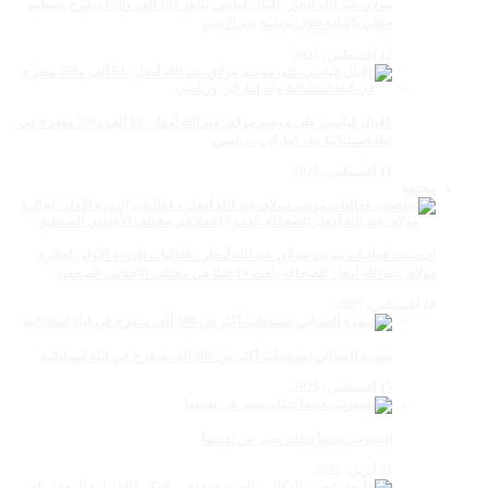
مولاي عبد الله أمغار: إقبال قياسي يناهز 185 ألف و600 متفرج وتنظيم
حظي بإشادة خلال برنامج يوم الاثنين
12 أغسطس، 2025
‏‪ إقبال قياسي على موسم مولاي عبد الله أمغار: 83 ألف و500 متفرج في
ليلة استثنائية وفد إماراتي ورياضي
11 أغسطس، 2025
مجتمع
احتضنت فعاليات موسم مولاي عبد الله أمغار ، فعاليات الدورة الأولى لجائزة
مولاي عبد الله أمغار للصحافة بلغت 19عملا في مختلف الأجناس الصحفية
18 أغسطس، 2025
سهرة الستاتي تستقطب أكثر من 300 ألف متفرج في ليلة استثنائية
15 أغسطس، 2025
المغرب:عندما تتكلم صور عن نفسها
23 أبريل، 2025