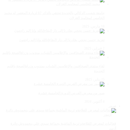
جامعة شعيب الدكالي بالجديدة تحتفي بالذكر 67 لزيارة المغفور له محمد
الخامس لمحاميد الغزلان
10 مارس، 2025
تعزية :حسن نجحي يغادرنا إلى دار البقاءإنالله وإنا إليه راجعون
2 فبراير، 2025
لقاء منتدى الصحافيين والإعلاميين الشباب بمندوب وزراةالصحة بإقليم
الجديدة
25 يناير، 2025
صور من معرض الفرس الدورة الخامسة عشرة
4 أكتوبر، 2024
صـور
فعاليات لمعرض للفلاحةو تربية الماشية بجماعة سيدي علي بنحمدوش دائرة
أزمور