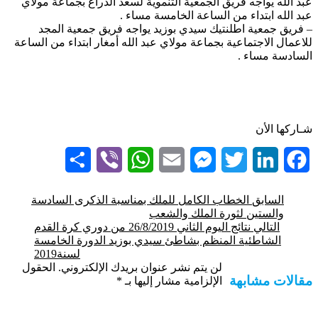
بد الله يواجه فريق الجمعية التنموية لسعد الدراع بجماعة مولاي
بد الله ابتداء من الساعة الخامسة مساء .
 فريق جمعية اطلنتيك سيدي بوزيد يواجه فريق جمعية المجد
لاعمال الاجتماعية بجماعة مولاي عبد الله أمغار ابتداء من الساعة
لسادسة مساء .
ـاركها الأن
Share
Viber
WhatsApp
Email
Messenger
Twitter
LinkedIn
Facebook
السابق
الخطاب الكامل للملك بمناسبة الذكرى السادسة
والستين لثورة الملك والشعب
التالي
نتائج اليوم الثاني 26/8/2019 من دوري كرة القدم
الشاطئية المنظم بشاطئ سيدي بوزيد الدورة الخامسة
لسنة2019
لن يتم نشر عنوان بريدك الإلكتروني.
الحقول
قالات مشابهة
الإلزامية مشار إليها بـ
*