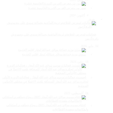
صور من معرض الفرس الدورة الخامسة عشرة
4 أكتوبر، 2024
صـور
فعاليات لمعرض للفلاحةو تربية الماشية بجماعة سيدي علي بنحمدوش
دائرة أزمور
14 مايو، 2026
سيدي بوزيد جماعة مولاي عبدالله امغار إقليم الجديدة
18 يناير، 2026
احتضنت فعاليات موسم مولاي عبد الله أمغار ، فعاليات الدورة الأولى
لجائزة مولاي عبد الله أمغار للصحافة بلغت 19عملا في مختلف الأجناس
الصحفية
18 أغسطس، 2025
اختتام موسم مولاي عبد الله أمغار 2025 .. نجاح جماهيري استثنائي
وانعكاسات متعددة القطاعات