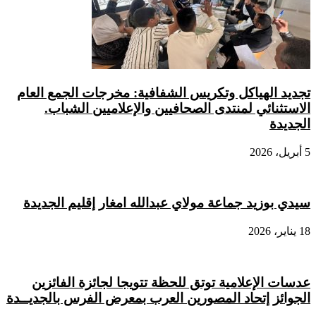
جديد الهياكل وتكريس الشفافية: مخرجات الجمع العام
لاستثنائي لمنتدى الصحافيين والإعلاميين الشباب.
لجديدة
، 2026
يدي بوزيد جماعة مولاي عبدالله امغار إقليم الجديدة
ناير، 2026
دسات الإعلامية توتق للحظة تتويجا لجائزة الفائزين
لجوائز إتحاد المصورين العرب بمعرض الفرس بالجديــدة