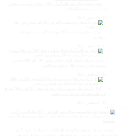
اختتام موسم مولاي عبد الله أمغار 2025 .. نجاح جماهيري استثنائي
وانعكاسات متعددة القطاعات
17 أغسطس، 2025
سهرة الستاتي تستقطب أكثر من 300 ألف متفرج في ليلة
استثنائية
15 أغسطس، 2025
مولاي عبد الله أمغار: إقبال قياسي يناهز 185 ألف و600 متفرج
وتنظيم حظي بإشادة خلال برنامج يوم الاثنين
12 أغسطس، 2025
‏‪ إقبال قياسي على موسم مولاي عبد الله أمغار: 83 ألف و500 متفرج
في ليلة استثنائية وفد إماراتي ورياضي
11 أغسطس، 2025
مجتمع
احتضنت فعاليات موسم مولاي عبد الله أمغار ، فعاليات الدورة الأولى
لجائزة مولاي عبد الله أمغار للصحافة بلغت 19عملا في مختلف الأجناس