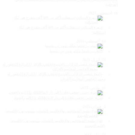
الصحفية
18 أغسطس، 2025
سهرة الستاتي تستقطب أكثر من 300 ألف متفرج في ليلة
استثنائية
15 أغسطس، 2025
المغرب:عندما تتكلم صور عن نفسها
23 أبريل، 2025
جامعة شعيب الدكالي بالجديدة تحتفي بالذكر 67 لزيارة المغفور له
محمد الخامس لمحاميد الغزلان
10 مارس، 2025
تعزية :حسن نجحي يغادرنا إلى دار البقاءإنالله وإنا إليه راجعون
2 فبراير، 2025
لقاء منتدى الصحافيين والإعلاميين الشباب بمندوب وزراةالصحة
بإقليم الجديدة
25 يناير، 2025