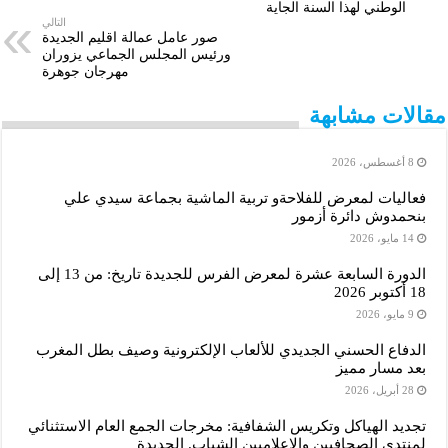
الوطني لهذا السنة الجاية
التالي
A
n
e
d
o
صور عامل عمالة اقليم الجديدة
ورئيس المجلس الجماعي يزوران
p
g
r
I
o
مهرجان جوهرة
p
e
n
k
مقالات مشابهة
r
8 أغسطس، 2026
فعاليات لمعرض للفلاحةو تربية الماشية بجماعة سيدي علي
بنحمدوش دائرة أزمور
14 مايو، 2026
الدورة السابعة عشرة لمعرض الفرس للجديدة تاريخ: من 13 إلى
18 أكتوبر 2026
9 مايو، 2026
الدفاع الحسني الجديدي للألعاب الإلكترونية وصيف بطل المغرب
بعد مسار مميز
28 أبريل، 2026
تجديد الهياكل وتكريس الشفافية: مخرجات الجمع العام الاستثنائي
لمنتدى الصحافيين والإعلاميين الشباب. الجديدة