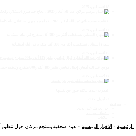
18 أغسطس، 2025
اختتام موسم مولاي عبد الله أمغار 2025 .. نجاح جماهيري استثنائي وانعكاسات متعددة القطاعات
17 أغسطس، 2025
سهرة الستاتي تستقطب أكثر من 300 ألف متفرج في ليلة استثنائية
15 أغسطس، 2025
مولاي عبد الله أمغار: إقبال قياسي يناهز 185 ألف و600 متفرج وتنظيم حظي بإشادة خلال برنامج يوم الاثنين
12 أغسطس، 2025
المغرب:عندما تتكلم صور عن نفسها
23 أبريل، 2025
منوعات
اجي نعرفك على بلادي
أنشطة المواسم
اعـلانات
الرئيسية
»
الاخبار الرئيسية
»
ندوة صحفية بمنتجع مزكان حول تنظيم أك