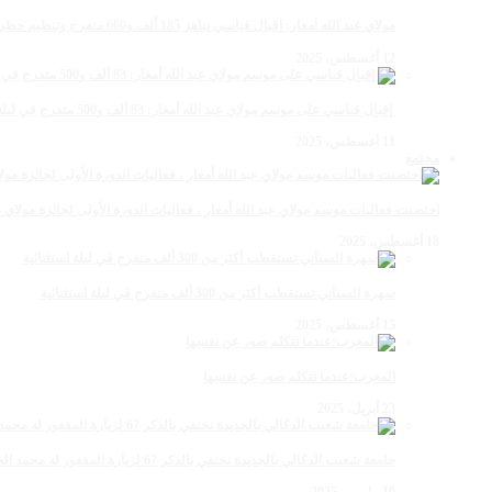
مولاي عبد الله أمغار: إقبال قياسي يناهز 185 ألف و600 متفرج وتنظيم حظي بإشادة خلال برنامج يوم الاثنين
12 أغسطس، 2025
‏‪ إقبال قياسي على موسم مولاي عبد الله أمغار: 83 ألف و500 متفرج في ليلة استثنائية وفد إماراتي ورياضي
11 أغسطس، 2025
مجتمع
احتضنت فعاليات موسم مولاي عبد الله أمغار ، فعاليات الدورة الأولى لجائزة مولاي عبد الله أمغار للصحافة ب
18 أغسطس، 2025
سهرة الستاتي تستقطب أكثر من 300 ألف متفرج في ليلة استثنائية
15 أغسطس، 2025
المغرب:عندما تتكلم صور عن نفسها
23 أبريل، 2025
جامعة شعيب الدكالي بالجديدة تحتفي بالذكر 67 لزيارة المغفور له محمد الخامس لمحاميد الغزلان
10 مارس، 2025