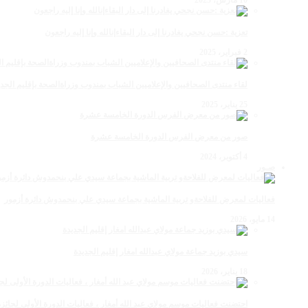
تعزية :حسن نجحي يغادرنا إلى دار البقاءإنالله وإنا إليه راجعون
2 فبراير، 2025
لقاء منتدى الصحافيين والإعلاميين الشباب بمندوب وزراةالصحة بإقليم الجدي
25 يناير، 2025
صور من معرض الفرس الدورة الخامسة عشرة
4 أكتوبر، 2024
صـور
فعاليات لمعرض للفلاحةو تربية الماشية بجماعة سيدي علي بنحمدوش دائرة أزمور
14 مايو، 2026
سيدي بوزيد جماعة مولاي عبدالله امغار إقليم الجديدة
18 يناير، 2026
احتضنت فعاليات موسم مولاي عبد الله أمغار ، فعاليات الدورة الأولى لجائزة مولاي عبد الله أمغار