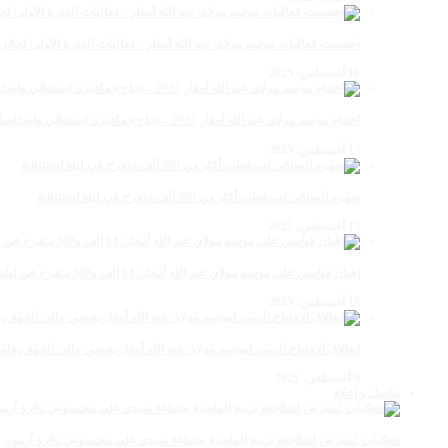
احتضنت فعاليات موسم مولاي عبد الله أمغار ، فعاليات الدورة الأولى لجائزة مولاي عبد الله أمغار
18 أغسطس، 2025
اختتام موسم مولاي عبد الله أمغار 2025 .. نجاح جماهيري استثنائي وانعكاسات متعددة القطاعات
17 أغسطس، 2025
سهرة الستاتي تستقطب أكثر من 300 ألف متفرج في ليلة استثنائية
15 أغسطس، 2025
إقبال قياسي على موسم مولاي عبد الله أمغار: 83 ألف و500 متفرج في ليلة استثنائية
10 أغسطس، 2025
انطلاق الافتتاح الديني لموسم مولاي عبد الله أمغار بحضور والي الجهة وعامل
9 أغسطس، 2025
تواصل و إعلام
فعاليات لمعرض للفلاحةو تربية الماشية بجماعة سيدي علي بنحمدوش دائرة أزمور