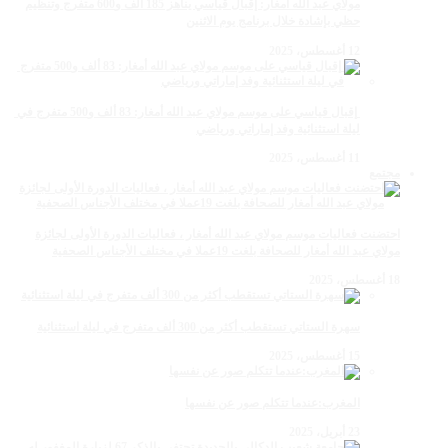
مولاي عبد الله أمغار: إقبال قياسي يناهز 185 ألف و600 متفرج وتنظيم
حظي بإشادة خلال برنامج يوم الاثنين
12 أغسطس، 2025
‏‪ إقبال قياسي على موسم مولاي عبد الله أمغار: 83 ألف و500 متفرج في
ليلة استثنائية وفد إماراتي ورياضي
11 أغسطس، 2025
مجتمع
احتضنت فعاليات موسم مولاي عبد الله أمغار ، فعاليات الدورة الأولى لجائزة
مولاي عبد الله أمغار للصحافة بلغت 19عملا في مختلف الأجناس الصحفية
18 أغسطس، 2025
سهرة الستاتي تستقطب أكثر من 300 ألف متفرج في ليلة استثنائية
15 أغسطس، 2025
المغرب:عندما تتكلم صور عن نفسها
23 أبريل، 2025