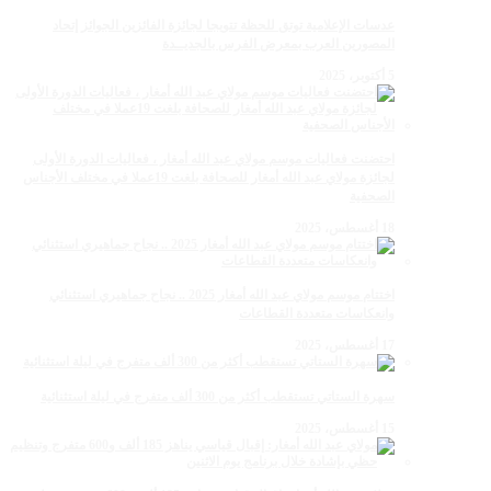
عدسات الإعلامية توتق للحظة تتويجا لجائزة الفائزين الجوائز إتحاد
المصورين العرب بمعرض الفرس بالجديــدة
5 أكتوبر، 2025
احتضنت فعاليات موسم مولاي عبد الله أمغار ، فعاليات الدورة الأولى
لجائزة مولاي عبد الله أمغار للصحافة بلغت 19عملا في مختلف الأجناس
الصحفية
18 أغسطس، 2025
اختتام موسم مولاي عبد الله أمغار 2025 .. نجاح جماهيري استثنائي
وانعكاسات متعددة القطاعات
17 أغسطس، 2025
سهرة الستاتي تستقطب أكثر من 300 ألف متفرج في ليلة استثنائية
15 أغسطس، 2025