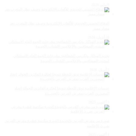
9 مايو، 2026
الدفاع الحسني الجديدي للألعاب الإلكترونية وصيف بطل المغرب بعد
مسار مميز
28 أبريل، 2026
تجديد الهياكل وتكريس الشفافية: مخرجات الجمع العام الاستثنائي
لمنتدى الصحافيين والإعلاميين الشباب. الجديدة
5 أبريل، 2026
عدسات الإعلامية توتق للحظة تتويجا لجائزة الفائزين الجوائز إتحاد
المصورين العرب بمعرض الفرس بالجديــدة
5 أكتوبر، 2025
صورة من معرض الفرس بالجديدة الدورة سادسة عشرة معرض الفرس
بعي ن الإعلامية
4 أكتوبر، 2025