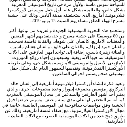
للسياحة سوس ماسة، ولأول مرة في تاريخ الموسيقى المغربية
بشكل خاص، والعالمية بشكل عام، أول حفل موسيقى لأوركسترا
فيلارمونيك أمازيغ، الذى ستحتضنه مدينة أكادير، وذلك على خشبة
مسرح الهواء الطلق مساء يوم السبت 15 يونيو 2019.
وستجمع هذه التجربة الموسيقية الجديدة والفريدة من نوعها، أكثر
من 80 موسيقيًا على خشبة مسرح واحد، يتقدمهم أشهر المغنين
والمغنيات الأمازيغ، كالفنان علي شوهاد، والفنانة فاطمة تحيحيت،
والفنان حميد إنرزاف، والفنان علي فايق، والفنان هشام ماسين،
والفنانة زهيرة ياسين، إضافة إلى تواجد أمهر العازفين على الآلات
الموسيقية، بما فيها الأمازيغية، وسيعيدون إحياء روائع الموروث
الأمازيغى الأصيل والموسيقى الأمازيغية بشكل حى، وعلى طريقة
الأوركسترا الفيلارمونية، وتقديمها للجمهور العام على شكل حفل
موسيقى ضخم يستمر لحوالي الساعتين.
وتعود فكرة إنشاء أوركسترا فيلارمونية أمازيغية إلى الفنان خالد
البركاوي، مؤسس مجموعة إينوراز وعدة مجموعات أخرى، والذي
يعتبر أحد أشهر العازفين والمبدعين في مجال الموسيقى بالمغرب،
كما أنه تم التحضير لها على مدى سنة ونصف، وسيتم عرضها فوق
الخشبة وفق مواصفات بيداغوجية في الموسيقى العالمية، خاصة في
مجال الاوركسترا الفيلارمونية، مع إضفاء لمسة أمازيغية، وذلك عن
طريق دمج عدد من الآلات الموسيقية العصرية مع الآلات التقليدية
الأمازيغية.