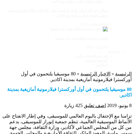
مولاي عبد الله أمغار: إقبال قياسي يناهز 185 ألف و600 متفرج وتنظيم
حظي بإشادة خلال برنامج يوم الاثنين
12 أغسطس، 2025
المغرب:عندما تتكلم صور عن نفسها
23 أبريل، 2025
منوعات
اجي نعرفك على بلادي
أنشطة المواسم
اعـلانات
الرئيسية
»
الاخبار الرئيسية
»
80 موسيقيا يلتحمون في أول
أوركسترا فيلارمونية أمازيغية بمدينة اكادير.
80 موسيقيا يلتحمون في أول أوركسترا فيلارمونية أمازيغية بمدينة
اكادير.
8 يونيو، 2019
اضف تعليق
425 زيارة
تزامنا مع الإحتفال باليوم العالمي للموسيقى، وفي إطار الانفتاح على
الأنماط الموسيقية العالمية، تنظم جمعية إنوراز للموسيقى، بدعم
من كل من المجلس الجماعي لأكادير، وزارة الثقافة، مجلس جهة
سوس ماسة، المعهد الملكي للثقافة الأمازيغية والمجلس الجهوي