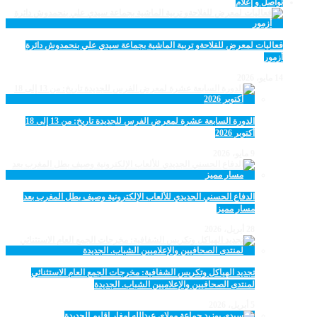
تواصل و إعلام
فعاليات لمعرض للفلاحةو تربية الماشية بجماعة سيدي علي بنحمدوش دائرة
أزمور
14 مايو، 2026
الدورة السابعة عشرة لمعرض الفرس للجديدة تاريخ: من 13 إلى 18
أكتوبر 2026
9 مايو، 2026
الدفاع الحسني الجديدي للألعاب الإلكترونية وصيف بطل المغرب بعد
مسار مميز
28 أبريل، 2026
تجديد الهياكل وتكريس الشفافية: مخرجات الجمع العام الاستثنائي
لمنتدى الصحافيين والإعلاميين الشباب. الجديدة
5 أبريل، 2026