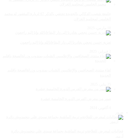
جامعة شعيب الدكالي بالجديدة تحتفي بالذكر 67 لزيارة المغفور له محمد
الخامس لمحاميد الغزلان
10 مارس، 2025
تعزية :حسن نجحي يغادرنا إلى دار البقاءإنالله وإنا إليه راجعون
2 فبراير، 2025
لقاء منتدى الصحافيين والإعلاميين الشباب بمندوب وزراةالصحة بإقليم
الجديدة
25 يناير، 2025
صور من معرض الفرس الدورة الخامسة عشرة
4 أكتوبر، 2024
صـور
فعاليات لمعرض للفلاحةو تربية الماشية بجماعة سيدي علي بنحمدوش دائرة
أزمور