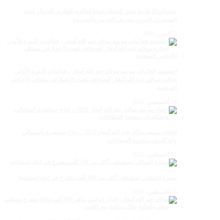
عدسات الإعلامية توتق للحظة تتويجا لجائزة الفائزين الجوائز إتحاد
المصورين العرب بمعرض الفرس بالجديــدة
5 أكتوبر، 2025
احتضنت فعاليات موسم مولاي عبد الله أمغار ، فعاليات الدورة الأولى
لجائزة مولاي عبد الله أمغار للصحافة بلغت 19عملا في مختلف الأجناس
الصحفية
18 أغسطس، 2025
اختتام موسم مولاي عبد الله أمغار 2025 .. نجاح جماهيري استثنائي
وانعكاسات متعددة القطاعات
17 أغسطس، 2025
سهرة الستاتي تستقطب أكثر من 300 ألف متفرج في ليلة استثنائية
15 أغسطس، 2025