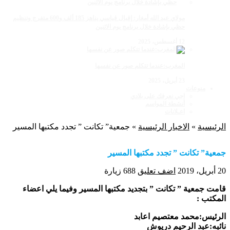
مولاي عبد الله أمغار: إقبال قياسي يناهز 185 ألف و600 متفرج وتنظيم
حظي بإشادة خلال برنامج يوم الاثنين
12 أغسطس، 2025
المغرب:عندما تتكلم صور عن نفسها
23 أبريل، 2025
منوعات
اجي نعرفك على بلادي
أنشطة المواسم
اعـلانات
الرئيسية
»
الاخبار الرئيسية
»
جمعية” تكانت ” تجدد مكتبها المسير
جمعية” تكانت ” تجدد مكتبها المسير
20 أبريل، 2019
اضف تعليق
688 زيارة
قامت جمعية ” تكانت ” بتجديد مكتبها المسير وفيما يلي اعضاء
المكتب :
الرئيس:محمد معتصيم اعابد
نائبه:عبد الرحيم دريوش