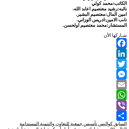
الكاتب:محمد كولي
نائبه:رشيد معتصيم اعابد الله.
امين المال:معتصيم البشير.
ناىب الامين:ادريس الوزاني.
المستشار:محمد معتصيم اولحسن.
شـاركها الأن
Facebook
LinkedIn
Twitter
Messenger
Email
WhatsApp
Viber
السابق
كواليس تأسيس جمعية للتعاون والتنمية المستدامة
Share