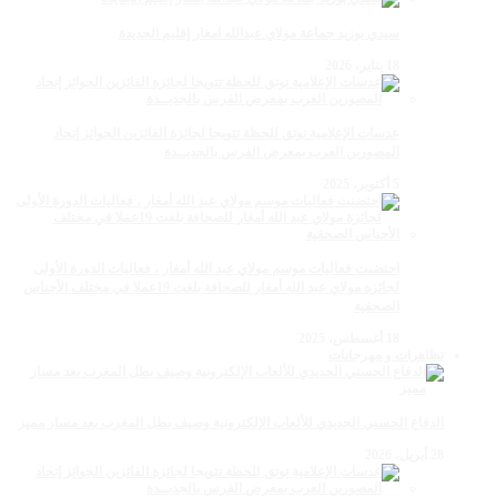
سيدي بوزيد جماعة مولاي عبدالله امغار إقليم الجديدة
18 يناير، 2026
عدسات الإعلامية توتق للحظة تتويجا لجائزة الفائزين الجوائز إتحاد
المصورين العرب بمعرض الفرس بالجديــدة
5 أكتوبر، 2025
احتضنت فعاليات موسم مولاي عبد الله أمغار ، فعاليات الدورة الأولى
لجائزة مولاي عبد الله أمغار للصحافة بلغت 19عملا في مختلف الأجناس
الصحفية
18 أغسطس، 2025
تظاهرات و مهرجانات
الدفاع الحسني الجديدي للألعاب الإلكترونية وصيف بطل المغرب بعد مسار مميز
28 أبريل، 2026