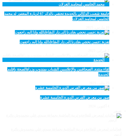
جامعة شعيب الدكالي بالجديدة تحتفي بالذكر 67 لزيارة المغفور له محمد
الخامس لمحاميد الغزلان
10 مارس، 2025
تعزية :حسن نجحي يغادرنا إلى دار البقاءإنالله وإنا إليه راجعون
2 فبراير، 2025
لقاء منتدى الصحافيين والإعلاميين الشباب بمندوب وزراةالصحة بإقليم
الجديدة
25 يناير، 2025
صور من معرض الفرس الدورة الخامسة عشرة
4 أكتوبر، 2024
صـور
فعاليات لمعرض للفلاحةو تربية الماشية بجماعة سيدي علي بنحمدوش دائرة
أزمور