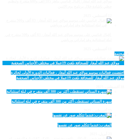
مولاي عبد الله أمغار: إقبال قياسي يناهز 185 ألف و600 متفرج وتنظيم
حظي بإشادة خلال برنامج يوم الاثنين
12 أغسطس، 2025
‏‪ إقبال قياسي على موسم مولاي عبد الله أمغار: 83 ألف و500 متفرج في
ليلة استثنائية وفد إماراتي ورياضي
11 أغسطس، 2025
مجتمع
احتضنت فعاليات موسم مولاي عبد الله أمغار ، فعاليات الدورة الأولى لجائزة
مولاي عبد الله أمغار للصحافة بلغت 19عملا في مختلف الأجناس الصحفية
18 أغسطس، 2025
سهرة الستاتي تستقطب أكثر من 300 ألف متفرج في ليلة استثنائية
15 أغسطس، 2025
المغرب:عندما تتكلم صور عن نفسها
23 أبريل، 2025