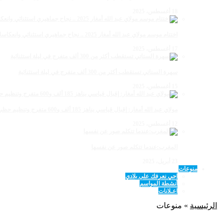
18 أغسطس، 2025
اختتام موسم مولاي عبد الله أمغار 2025 .. نجاح جماهيري استثنائي وانعكاسات متعددة القطاعات
17 أغسطس، 2025
سهرة الستاتي تستقطب أكثر من 300 ألف متفرج في ليلة استثنائية
15 أغسطس، 2025
مولاي عبد الله أمغار: إقبال قياسي يناهز 185 ألف و600 متفرج وتنظيم حظي بإشادة خلال برنامج يوم الاثنين
12 أغسطس، 2025
المغرب:عندما تتكلم صور عن نفسها
23 أبريل، 2025
منوعات
اجي نعرفك على بلادي
أنشطة المواسم
اعـلانات
الرئيسية
»
منوعات