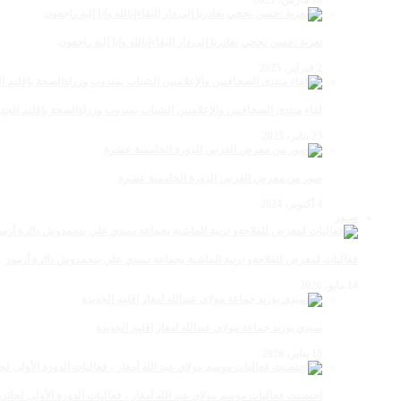
تعزية :حسن نجحي يغادرنا إلى دار البقاءإنالله وإنا إليه راجعون
2 فبراير، 2025
لقاء منتدى الصحافيين والإعلاميين الشباب بمندوب وزراةالصحة بإقليم الجدي
25 يناير، 2025
صور من معرض الفرس الدورة الخامسة عشرة
4 أكتوبر، 2024
صـور
فعاليات لمعرض للفلاحةو تربية الماشية بجماعة سيدي علي بنحمدوش دائرة أزمور
14 مايو، 2026
سيدي بوزيد جماعة مولاي عبدالله امغار إقليم الجديدة
18 يناير، 2026
احتضنت فعاليات موسم مولاي عبد الله أمغار ، فعاليات الدورة الأولى لجائزة مولاي عبد الله أمغار