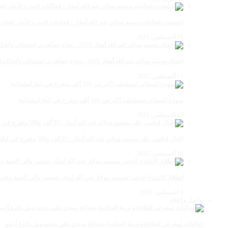
احتضنت فعاليات موسم مولاي عبد الله أمغار ، فعاليات الدورة الأولى لجائزة مولاي عبد الله أمغار
18 أغسطس، 2025
اختتام موسم مولاي عبد الله أمغار 2025 .. نجاح جماهيري استثنائي وانعكاسات متعددة القطاعات
17 أغسطس، 2025
سهرة الستاتي تستقطب أكثر من 300 ألف متفرج في ليلة استثنائية
15 أغسطس، 2025
إقبال قياسي على موسم مولاي عبد الله أمغار: 83 ألف و500 متفرج في ليلة استثنائية
10 أغسطس، 2025
انطلاق الافتتاح الديني لموسم مولاي عبد الله أمغار بحضور والي الجهة وعامل
9 أغسطس، 2025
تواصل و إعلام
فعاليات لمعرض للفلاحةو تربية الماشية بجماعة سيدي علي بنحمدوش دائرة أزمور