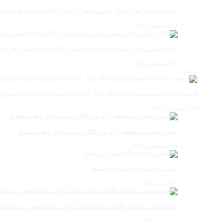
مولاي عبد الله أمغار: إقبال قياسي يناهز 185 ألف و600 متفرج وتنظيم حظي بإشادة خلال برنامج يوم الاثنين
12 أغسطس، 2025
‏‪ إقبال قياسي على موسم مولاي عبد الله أمغار: 83 ألف و500 متفرج في ليلة استثنائية وفد إماراتي ورياضي
11 أغسطس، 2025
مجتمع
احتضنت فعاليات موسم مولاي عبد الله أمغار ، فعاليات الدورة الأولى لجائزة مولاي عبد الله أمغار للصحافة ب
18 أغسطس، 2025
سهرة الستاتي تستقطب أكثر من 300 ألف متفرج في ليلة استثنائية
15 أغسطس، 2025
المغرب:عندما تتكلم صور عن نفسها
23 أبريل، 2025
جامعة شعيب الدكالي بالجديدة تحتفي بالذكر 67 لزيارة المغفور له محمد الخامس لمحاميد الغزلان
10 مارس، 2025