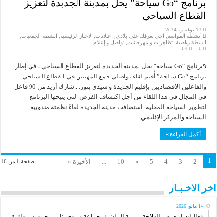
برنامج “Go سياحة” يحل بمدينة الجديدة لتعزيز
القطاع السياحي
12 نوفمبر، 2024
أنشطة المواسم
,
اجي نعرفك على بلادي
,
اعـلانات
,
الاخبار الرئيسية
,
انشطة الجمعيات
,
انشطة رياضية
,
تظاهرات و مهرجانات
,
تواصل و إعلام
64
0
٩برنامج “Go سياحة” يحل بمدينة الجديدة لتعزيز القطاع السياحي ـ في إطار
برنامج “Go سياحة” أُقيم لقاء تواصلي جمع المهنيين في القطاع السياحي
والفاعلين الاقتصاديين بإقليم الجديدة و سيدي بنور. ـ شارك أزيد من 90 فاعل
في المجال في هذا اللقاء من أجل اكتشاف الفرص التي يتيحها البرنامج
لتطوير السياحة المحلية. استضافت مدينة الجديدة لقاءً نظمته مندوبية
السياحة والمركز الإقليمي …
أكمل القراءة »
1
2
3
4
5
»
10
...
الأخيرة »
صفحة 1 من 16
اخر الاخـبـار
14 مايو، 2026
فعاليات لمعرض للفلاحةو تربية الماشية بجماعة سيدي علي بنحمدوش دائرة