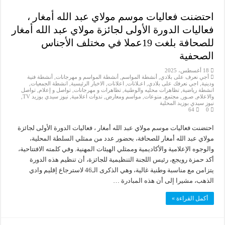
احتضنت فعاليات موسم مولاي عبد الله أمغار ،
فعاليات الدورة الأولى لجائزة مولاي عبد الله أمغار
للصحافة بلغت 19عملا في مختلف الأجناس
الصحفية
18 أغسطس، 2025
أجي نعرف على بلادي
,
أنشطة المواسم
,
أنشطة المواسم و مهرجانات
,
أنشطة فنية
ودينية
,
اجي نعرفك على بلادي
,
اعـلانات
,
اعلانات
,
الاخبار الرئيسية
,
انشطة الجمعيات
,
انشطة رياضية
,
تظاهرات محليه والوطنية
,
تظاهرات و مهرجانات
,
تواصل و إعلام
,
تواصل
والاعلام
,
صـور
,
مجتمع
,
منوعات
,
مواسم ومعارض
,
ندوات اعلامية
,
نيوز سيدي بوزيد TV
,
نيوز سيدي بوزيد المحلية
64
0
احتضنت فعاليات موسم مولاي عبد الله أمغار ، فعاليات الدورة الأولى لجائزة
مولاي عبد الله أمغار للصحافة، بحضور عدد من ممثلي السلطة المحلية،
والوجوه الإعلامية والأكاديمية وممثلي الهيئات المهنية. وفي كلمته الافتتاحية،
أكد حمزة رويجع، رئيس اللجنة التنظيمية للجائزة، أن تنظيم هذه الدورة
يتزامن مع مناسبة وطنية غالية، وهي الذكرى الـ46 لاسترجاع إقليم وادي
الذهب، مشيرا إلى أن هذه المبادرة …
أكمل القراءة »