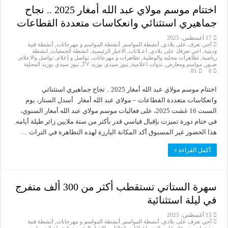
اختتام موسم مولاي عبد الله أمغار 2025 .. نجاح
جماهيري استثنائي وانعكاسات متعددة القطاعات
17 أغسطس، 2025
أجي نعرف على بلادي
,
أنشطة المواسم
,
أنشطة المواسم و مهرجانات
,
أنشطة فنية
ودينية
,
اجي نعرفك على بلادي
,
اعـلانات
,
الاخبار الرئيسية
,
انشطة الجمعيات
,
انشطة
رياضية
,
تظاهرات محليه والوطنية
,
تظاهرات و مهرجانات
,
تواصل و إعلام
,
تواصل والاعلام
,
صـور
,
مواسم ومعارض
,
ندوات اعلامية
,
نيوز سيدي بوزيد TV
,
نيوز سيدي بوزيد المحلية
81
0
اختتام موسم مولاي عبد الله أمغار 2025 .. نجاح جماهيري استثنائي
وانعكاسات متعددة القطاعات – مولاي عبد الله أمغار أسدل الستار، يوم
السبت 16 غشت 2025، على فعاليات موسم مولاي عبد الله أمغار السنوي،
في ختام دورة تميزت بإقبال قياسي قدر بأكثر من ستة ملايين زائر طيلة أيامه.
هذا الحضور غير المسبوق أكد المكانة البارزة لهذه التظاهرة في التراث …
أكمل القراءة »
سهرة الستاتي تستقطب أكثر من 300 ألف متفرج
في ليلة استثنائية
15 أغسطس، 2025
أجي نعرف على بلادي
,
أنشطة المواسم
,
أنشطة المواسم و مهرجانات
,
أنشطة فنية