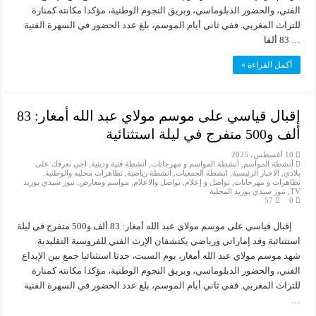
الفني، والحضور الدبلوماسي، وبريق النجوم الوطنية، مؤكدا مكانته كمنارة
للتراث المغربي. ففي ثاني أيام الموسم، بلغ عدد الحضور في السهرة الفنية
83 ألفا …
أكمل القراءة »
إقبال قياسي على موسم مولاي عبد الله أمغار: 83
ألف و500 متفرج في ليلة استثنائية
10 أغسطس، 2025
أنشطة المواسم
,
أنشطة المواسم و مهرجانات
,
أنشطة فنية ودينية
,
اجي نعرفك على
بلادي
,
الاخبار الرئيسية
,
انشطة الجمعيات
,
انشطة رياضية
,
تظاهرات محليه والوطنية
,
تظاهرات و مهرجانات
,
تواصل و إعلام
,
تواصل والاعلام
,
مواسم ومعارض
,
نيوز سيدي بوزيد
TV
,
نيوز سيدي بوزيد المحلية
57
0
إقبال قياسي على موسم مولاي عبد الله أمغار: 83 ألف و500 متفرج في ليلة
استثنائية وفد إماراتي ورياضي يكتشفان الإرث الفني للفروسية التقليدية
شهد موسم مولاي عبد الله أمغار، يوم السبت، حدثا استثنائيا جمع بين الإبداع
الفني، والحضور الدبلوماسي، وبريق النجوم الوطنية، مؤكدا مكانته كمنارة
للتراث المغربي. ففي ثاني أيام الموسم، بلغ عدد الحضور في السهرة الفنية
…