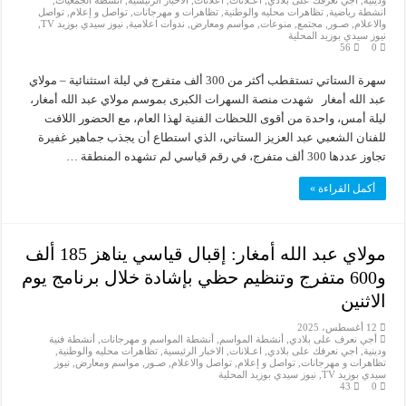
ودينية
,
اجي نعرفك على بلادي
,
اعـلانات
,
اعلانات
,
الاخبار الرئيسية
,
انشطة الجمعيات
,
انشطة رياضية
,
تظاهرات محليه والوطنية
,
تظاهرات و مهرجانات
,
تواصل و إعلام
,
تواصل
والاعلام
,
صـور
,
مجتمع
,
منوعات
,
مواسم ومعارض
,
ندوات اعلامية
,
نيوز سيدي بوزيد TV
,
نيوز سيدي بوزيد المحلية
56
0
سهرة الستاتي تستقطب أكثر من 300 ألف متفرج في ليلة استثنائية – مولاي
عبد الله أمغار شهدت منصة السهرات الكبرى بموسم مولاي عبد الله أمغار،
ليلة أمس، واحدة من أقوى اللحظات الفنية لهذا العام، مع الحضور اللافت
للفنان الشعبي عبد العزيز الستاتي، الذي استطاع أن يجذب جماهير غفيرة
تجاوز عددها 300 ألف متفرج، في رقم قياسي لم تشهده المنطقة …
أكمل القراءة »
مولاي عبد الله أمغار: إقبال قياسي يناهز 185 ألف
و600 متفرج وتنظيم حظي بإشادة خلال برنامج يوم
الاثنين
12 أغسطس، 2025
أجي نعرف على بلادي
,
أنشطة المواسم
,
أنشطة المواسم و مهرجانات
,
أنشطة فنية
ودينية
,
اجي نعرفك على بلادي
,
اعـلانات
,
الاخبار الرئيسية
,
تظاهرات محليه والوطنية
,
تظاهرات و مهرجانات
,
تواصل و إعلام
,
تواصل والاعلام
,
صـور
,
مواسم ومعارض
,
نيوز
سيدي بوزيد TV
,
نيوز سيدي بوزيد المحلية
43
0