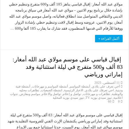
مولاي عبد الله أمغار: إقبال قياسي يناهز 185 ألف و600 متفرج وتنظيم حظي
بإشادة خلال برنامج يوم الاثنين – مولاي عبد الله أمغار في سياق برنامجه
الديني والثقافي المتواصل منذ انطلاق فعالياته، واصل موسم مولاي عبد الله
أمغار، يوم الاثنين، عروضه وسط إقبال لافت وتنظيم حظي بإشادة الزوار.
ووفقا للأرقام التي قدمها المنظمون، فقد شارك ما يقارب 185 ألفا و600 …
أكمل القراءة »
‏‪ إقبال قياسي على موسم مولاي عبد الله أمغار:
83 ألف و500 متفرج في ليلة استثنائية وفد
إماراتي ورياضي
11 أغسطس، 2025
أجي نعرف على بلادي
,
أنشطة المواسم
,
أنشطة المواسم و مهرجانات
,
أنشطة فنية
ودينية
,
اجي نعرفك على بلادي
,
الاخبار الرئيسية
,
انشطة الجمعيات
,
تظاهرات محليه
والوطنية
,
تظاهرات و مهرجانات
,
تواصل و إعلام
,
تواصل والاعلام
,
مواسم ومعارض
,
ندوات
اعلامية
,
نيوز سيدي بوزيد TV
,
نيوز سيدي بوزيد المحلية
60
0
إقبال قياسي على موسم مولاي عبد الله أمغار: 83 ألف و500 متفرج في ليلة
استثنائية وفد إماراتي ورياضي يكتشفان الإرث الفني للفروسية التقليدية شهد
موسم مولاي عبد الله أمغار، يوم السبت، حدثا استثنائيا جمع بين الإبداع