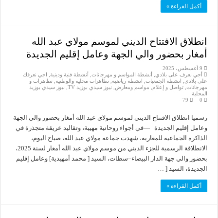
أكمل القراءة »
انطلاق الافتتاح الديني لموسم مولاي عبد الله
أمغار بحضور والي الجهة وعامل إقليم الجديدة
9 أغسطس، 2025
أجي نعرف على بلادي
,
أنشطة المواسم و مهرجانات
,
أنشطة فنية ودينية
,
اجي نعرفك
على بلادي
,
انشطة الجمعيات
,
انشطة رياضية
,
تظاهرات محليه والوطنية
,
تظاهرات و
مهرجانات
,
تواصل و إعلام
,
مواسم ومعارض
,
نيوز سيدي بوزيد TV
,
نيوز سيدي بوزيد
المحلية
79
0
رسميا انطلاق الافتتاح الديني لموسم مولاي عبد الله أمغار بحضور والي الجهة
وعامل إقليم الجديدة —في أجواء روحانية مهيبة، وتقاليد عريقة متجذرة في
الذاكرة الجماعية للمغاربة، شهدت جماعة مولاي عبد الله، صباح اليوم،
الانطلاقة الرسمية للجزء الديني من موسم مولاي عبد الله أمغار لسنة 2025،
بحضور والي جهة الدار البيضاء–سطات، السيد [ محمد أمهيدية] وعامل إقليم
الجديدة، السيد [ …
أكمل القراءة »