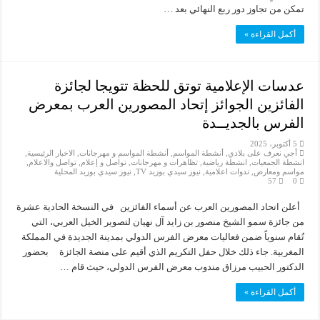
تمكن من تجاوز دور ربع النهائي بعد …
أكمل القراءة »
عدسات الإعلامية توتق للحظة تتويجا لجائزة
الفائزين الجوائز إتحاد المصورين العرب بمعرض
الفرس بالجديــدة
5 أكتوبر، 2025
أجي نعرف على بلادي
,
أنشطة المواسم
,
أنشطة المواسم و مهرجانات
,
الاخبار الرئيسية
,
انشطة الجمعيات
,
انشطة رياضية
,
تظاهرات و مهرجانات
,
تواصل و إعلام
,
تواصل والاعلام
,
مواسم ومعارض
,
ندوات اعلامية
,
نيوز سيدي بوزيد TV
,
نيوز سيدي بوزيد المحلية
57
0
‎أعلن اتحاد المصورين العرب عن أسماء الفائزين ‎في النسخة الحادية عشرة
من جائزة سمو الشيخ منصور بن زايد آل نهيان لتصوير الخيل العربي، التي
تُقام سنوياً ضمن فعاليات معرض الفرس الدولي بمدينة الجديدة في المملكة
المغربية. ‎جاء ذلك خلال حفل التكريم الذي أقيم على منصة الجائزة بحضور
الدكتور الحبيب مرزاق مندوب معرض الفرس الدولي، حيث قام …
أكمل القراءة »