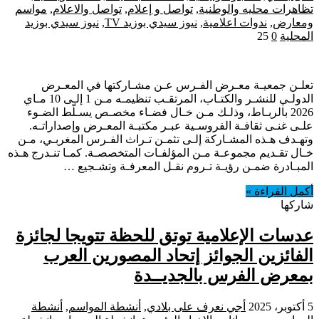
تظاهرات محليه والوطنية
,
تواصل و إعلام
,
تواصل والاعلام
,
مواسم
ومعارض
,
ندوات اعلامية
,
نيوز سيدي بوزيد TV
,
نيوز سيدي بوزيد
المحلية
0
25
تعلـن جمعيـة معـرض الفـرس عـن مشـاركتها في المعـرض
الدولـي للنشـر والكتـاب، المرتقـب تنظيمـه مـن 1 إلـى 10 مـاي
2026 بالربـاط، وذلـك مـن خـال فضـاء مخصـص يسـلّط الضـوء
علـى غنـى ثقافـة الفروسـية عبـر مكتبـة المعـرض وإصداراتـه.
وتهـدف هـذه المشـاركة إلـى تثمـن تـراث الفـرس المغربـي، مـن
خـال تقـديم مجموعـة مـن المؤلفـات المتخصصـة. كمـا تنـدرج هـذه
المبـادرة ضمـن رؤيـة تـروم نقـل المعرفـة وتشـجيع …
أكمل القراءة »
شاركها
عدسات الإعلامية توتق للحظة تتويجا لجائزة
الفائزين الجوائز إتحاد المصورين العرب
بمعرض الفرس بالجديــدة
5 أكتوبر، 2025
أجي نعرف على بلادي
,
أنشطة المواسم
,
أنشطة