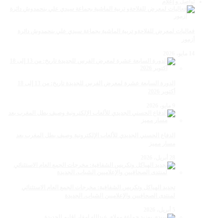
تواصل و إعلام
فعاليات لمعرض للفلاحةو تربية الماشية بجماعة سيدي علي بنحمدوش دائرة
أزمور
14 مايو، 2026
الدورة السابعة عشرة لمعرض الفرس للجديدة تاريخ: من 13 إلى 18
أكتوبر 2026
9 مايو، 2026
الدفاع الحسني الجديدي للألعاب الإلكترونية وصيف بطل المغرب بعد
مسار مميز
28 أبريل، 2026
تجديد الهياكل وتكريس الشفافية: مخرجات الجمع العام الاستثنائي
لمنتدى الصحافيين والإعلاميين الشباب. الجديدة
5 أبريل، 2026