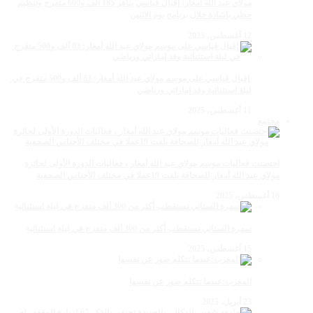
مولاي عبد الله أمغار: إقبال قياسي يناهز 185 ألف و600 متفرج وتنظيم
حظي بإشادة خلال برنامج يوم الاثنين
12 أغسطس، 2025
‏‪ إقبال قياسي على موسم مولاي عبد الله أمغار: 83 ألف و500 متفرج في
ليلة استثنائية وفد إماراتي ورياضي
11 أغسطس، 2025
مجتمع
احتضنت فعاليات موسم مولاي عبد الله أمغار ، فعاليات الدورة الأولى لجائزة
مولاي عبد الله أمغار للصحافة بلغت 19عملا في مختلف الأجناس الصحفية
18 أغسطس، 2025
سهرة الستاتي تستقطب أكثر من 300 ألف متفرج في ليلة استثنائية
15 أغسطس، 2025
المغرب:عندما تتكلم صور عن نفسها
23 أبريل، 2025