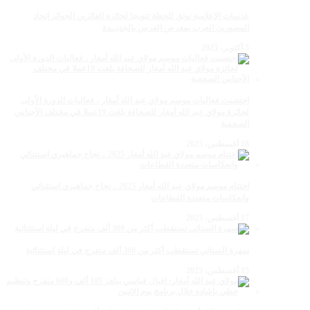
عدسات الإعلامية توتق للحظة تتويجا لجائزة الفائزين الجوائز إتحاد
المصورين العرب بمعرض الفرس بالجديــدة
5 أكتوبر، 2025
احتضنت فعاليات موسم مولاي عبد الله أمغار ، فعاليات الدورة الأولى
لجائزة مولاي عبد الله أمغار للصحافة بلغت 19عملا في مختلف الأجناس
الصحفية
18 أغسطس، 2025
اختتام موسم مولاي عبد الله أمغار 2025 .. نجاح جماهيري استثنائي
وانعكاسات متعددة القطاعات
17 أغسطس، 2025
سهرة الستاتي تستقطب أكثر من 300 ألف متفرج في ليلة استثنائية
15 أغسطس، 2025