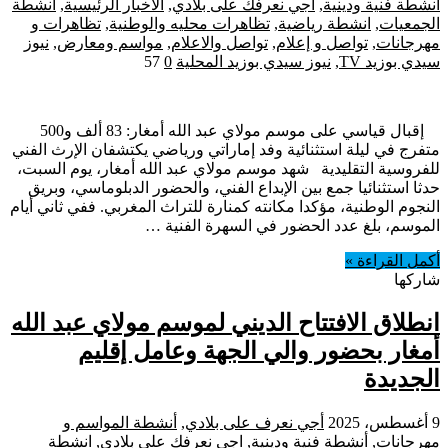
أنشطة فنية ودينية
,
اجي نعرفك على بلادي
,
الاخبار الرئيسية
,
انشطة
الجمعيات
,
انشطة رياضية
,
تظاهرات محليه والوطنية
,
تظاهرات و
مهرجانات
,
تواصل و إعلام
,
تواصل والاعلام
,
مواسم ومعارض
,
نيوز
سيدي بوزيد TV
,
نيوز سيدي بوزيد المحلية
0
57
إقبال قياسي على موسم مولاي عبد الله أمغار: 83 ألف و500
متفرج في ليلة استثنائية وفد إماراتي ورياضي يكتشفان الإرث الفني
للفروسية التقليدية شهد موسم مولاي عبد الله أمغار، يوم السبت،
حدثا استثنائيا جمع بين الإبداع الفني، والحضور الدبلوماسي، وبريق
النجوم الوطنية، مؤكدا مكانته كمنارة للتراث المغربي. ففي ثاني أيام
الموسم، بلغ عدد الحضور في السهرة الفنية …
أكمل القراءة »
شاركها
انطلاق الافتتاح الديني لموسم مولاي عبد الله
أمغار بحضور والي الجهة وعامل إقليم
الجديدة
9 أغسطس، 2025
أجي نعرف على بلادي
,
أنشطة المواسم و
مهرجانات
,
أنشطة فنية ودينية
,
اجي نعرفك على بلادي
,
انشطة