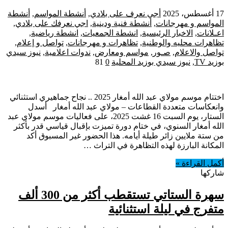
17 أغسطس، 2025
أجي نعرف على بلادي
,
أنشطة المواسم
,
أنشطة
المواسم و مهرجانات
,
أنشطة فنية ودينية
,
اجي نعرفك على بلادي
,
اعـلانات
,
الاخبار الرئيسية
,
انشطة الجمعيات
,
انشطة رياضية
,
تظاهرات محليه والوطنية
,
تظاهرات و مهرجانات
,
تواصل و إعلام
,
تواصل والاعلام
,
صـور
,
مواسم ومعارض
,
ندوات اعلامية
,
نيوز سيدي
بوزيد TV
,
نيوز سيدي بوزيد المحلية
0
81
اختتام موسم مولاي عبد الله أمغار 2025 .. نجاح جماهيري استثنائي
وانعكاسات متعددة القطاعات – مولاي عبد الله أمغار أسدل
الستار، يوم السبت 16 غشت 2025، على فعاليات موسم مولاي عبد
الله أمغار السنوي، في ختام دورة تميزت بإقبال قياسي قدر بأكثر
من ستة ملايين زائر طيلة أيامه. هذا الحضور غير المسبوق أكد
المكانة البارزة لهذه التظاهرة في التراث …
أكمل القراءة »
شاركها
سهرة الستاتي تستقطب أكثر من 300 ألف
متفرج في ليلة استثنائية