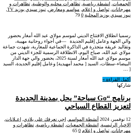
الجمعيات
,
انشطة رياضية
,
تظاهرات محليه والوطنية
,
تظاهرات و
مهرجانات
,
تواصل و إعلام
,
مواسم ومعارض
,
نيوز سيدي بوزيد TV
,
نيوز سيدي بوزيد المحلية
0
79
رسميا انطلاق الافتتاح الديني لموسم مولاي عبد الله أمغار بحضور
والي الجهة وعامل إقليم الجديدة —في أجواء روحانية مهيبة،
وتقاليد عريقة متجذرة في الذاكرة الجماعية للمغاربة، شهدت جماعة
مولاي عبد الله، صباح اليوم، الانطلاقة الرسمية للجزء الديني من
موسم مولاي عبد الله أمغار لسنة 2025، بحضور والي جهة الدار
البيضاء–سطات، السيد [ محمد أمهيدية] وعامل إقليم الجديدة، السيد
[ …
أكمل القراءة »
شاركها
برنامج “Go سياحة” يحل بمدينة الجديدة
لتعزيز القطاع السياحي
12 نوفمبر، 2024
أنشطة المواسم
,
اجي نعرفك على بلادي
,
اعـلانات
,
الاخبار الرئيسية
,
انشطة الجمعيات
,
انشطة رياضية
,
تظاهرات و
مهرجانات
,
تواصل و إعلام
0
65