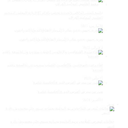
جامعة شعيب الدكالي بالجديدة تحتفي بالذكر 67 لزيارة المغفور له محمد
الخامس لمحاميد الغزلان
10 مارس، 2025
تعزية :حسن نجحي يغادرنا إلى دار البقاءإنالله وإنا إليه راجعون
2 فبراير، 2025
لقاء منتدى الصحافيين والإعلاميين الشباب بمندوب وزراةالصحة بإقليم
الجديدة
25 يناير، 2025
صور من معرض الفرس الدورة الخامسة عشرة
4 أكتوبر، 2024
صـور
فعاليات لمعرض للفلاحةو تربية الماشية بجماعة سيدي علي بنحمدوش دائرة
أزمور