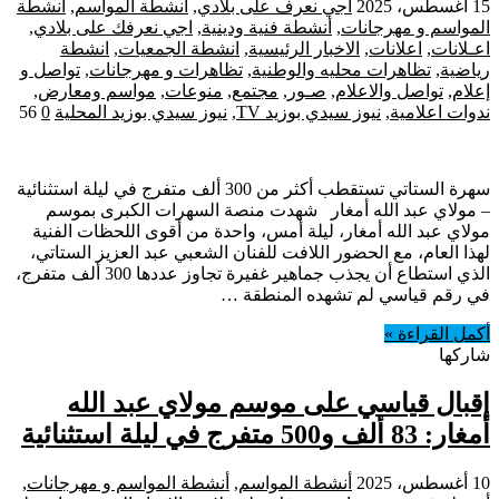
15 أغسطس، 2025
أجي نعرف على بلادي
,
أنشطة المواسم
,
أنشطة
المواسم و مهرجانات
,
أنشطة فنية ودينية
,
اجي نعرفك على بلادي
,
اعـلانات
,
اعلانات
,
الاخبار الرئيسية
,
انشطة الجمعيات
,
انشطة
رياضية
,
تظاهرات محليه والوطنية
,
تظاهرات و مهرجانات
,
تواصل و
إعلام
,
تواصل والاعلام
,
صـور
,
مجتمع
,
منوعات
,
مواسم ومعارض
,
ندوات اعلامية
,
نيوز سيدي بوزيد TV
,
نيوز سيدي بوزيد المحلية
0
56
سهرة الستاتي تستقطب أكثر من 300 ألف متفرج في ليلة استثنائية
– مولاي عبد الله أمغار شهدت منصة السهرات الكبرى بموسم
مولاي عبد الله أمغار، ليلة أمس، واحدة من أقوى اللحظات الفنية
لهذا العام، مع الحضور اللافت للفنان الشعبي عبد العزيز الستاتي،
الذي استطاع أن يجذب جماهير غفيرة تجاوز عددها 300 ألف متفرج،
في رقم قياسي لم تشهده المنطقة …
أكمل القراءة »
شاركها
إقبال قياسي على موسم مولاي عبد الله
أمغار: 83 ألف و500 متفرج في ليلة استثنائية
10 أغسطس، 2025
أنشطة المواسم
,
أنشطة المواسم و مهرجانات
,