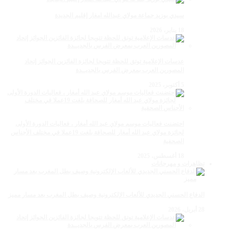
سيدي بوزيد جماعة مولاي عبدالله امغار إقليم الجديدة
18 يناير، 2026
عدسات الإعلامية توتق للحظة تتويجا لجائزة الفائزين الجوائز إتحاد
المصورين العرب بمعرض الفرس بالجديــدة
5 أكتوبر، 2025
احتضنت فعاليات موسم مولاي عبد الله أمغار ، فعاليات الدورة الأولى
لجائزة مولاي عبد الله أمغار للصحافة بلغت 19عملا في مختلف الأجناس
الصحفية
18 أغسطس، 2025
تظاهرات و مهرجانات
الدفاع الحسني الجديدي للألعاب الإلكترونية وصيف بطل المغرب بعد مسار مميز
28 أبريل، 2026