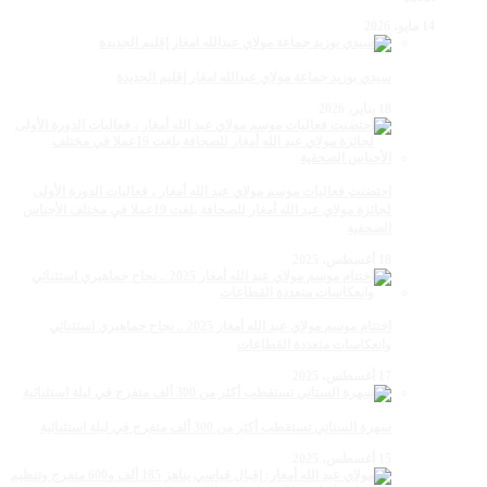
14 مايو، 2026
سيدي بوزيد جماعة مولاي عبدالله امغار إقليم الجديدة
18 يناير، 2026
احتضنت فعاليات موسم مولاي عبد الله أمغار ، فعاليات الدورة الأولى
لجائزة مولاي عبد الله أمغار للصحافة بلغت 19عملا في مختلف الأجناس
الصحفية
18 أغسطس، 2025
اختتام موسم مولاي عبد الله أمغار 2025 .. نجاح جماهيري استثنائي
وانعكاسات متعددة القطاعات
17 أغسطس، 2025
سهرة الستاتي تستقطب أكثر من 300 ألف متفرج في ليلة استثنائية
15 أغسطس، 2025