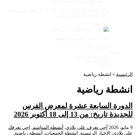
مولاي عبد الله أمغار: إقبال قياسي يناهز 185 ألف و600 متفرج وتنظيم
حظي بإشادة خلال برنامج يوم الاثنين
12 أغسطس، 2025
المغرب:عندما تتكلم صور عن نفسها
23 أبريل، 2025
منوعات
اجي نعرفك على بلادي
أنشطة المواسم
اعـلانات
الرئيسية
»
انشطة رياضية
انشطة رياضية
الدورة السابعة عشرة لمعرض الفرس
للجديدة تاريخ: من 13 إلى 18 أكتوبر 2026
9 مايو، 2026
أجي نعرف على بلادي
,
أنشطة المواسم
,
اجي نعرفك
على بلادي
,
الاخبار الرئيسية
,
انشطة الجمعيات
,
انشطة رياضية
,