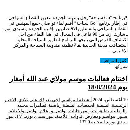
٩برنامج “Go سياحة” يحل بمدينة الجديدة لتعزيز القطاع السياحي ـ
في إطار برنامج “Go سياحة” أُقيم لقاء تواصلي جمع المهنيين في
القطاع السياحي والفاعلين الاقتصاديين بإقليم الجديدة و سيدي بنور.
ـ شارك أزيد من 90 فاعل في المجال في هذا اللقاء من أجل
اكتشاف الفرص التي يتيحها البرنامج لتطوير السياحة المحلية.
استضافت مدينة الجديدة لقاءً نظمته مندوبية السياحة والمركز
الإقليمي …
أكمل القراءة »
شاركها
اختتام فعاليات موسم مولاي عبد الله أمغار
يوم 18/8/2024
19 أغسطس، 2024
أنشطة المواسم
,
اجي نعرفك على بلادي
,
الاخبار
الرئيسية
,
انشطة الجمعيات
,
انشطة رياضية
,
تظاهرات محليه
والوطنية
,
تظاهرات و مهرجانات
,
تواصل و إعلام
,
تواصل والاعلام
,
صـور
,
مواسم ومعارض
,
ندوات اعلامية
,
نيوز سيدي بوزيد TV
,
نيوز
سيدي بوزيد المحلية
0
137