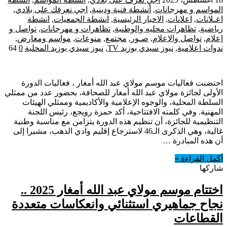
المواسم و مهرجانات
,
أنشطة فنية ودينية
,
اجي نعرفك على بلادي
,
اعـلانات
,
اعلانات
,
الاخبار الرئيسية
,
انشطة الجمعيات
,
انشطة
رياضية
,
تظاهرات محليه والوطنية
,
تظاهرات و مهرجانات
,
تواصل و
إعلام
,
تواصل والاعلام
,
صـور
,
مجتمع
,
منوعات
,
مواسم ومعارض
,
ندوات اعلامية
,
نيوز سيدي بوزيد TV
,
نيوز سيدي بوزيد المحلية
0
64
احتضنت فعاليات موسم مولاي عبد الله أمغار ، فعاليات الدورة
الأولى لجائزة مولاي عبد الله أمغار للصحافة، بحضور عدد من ممثلي
السلطة المحلية، والوجوه الإعلامية والأكاديمية وممثلي الهيئات
المهنية. وفي كلمته الافتتاحية، أكد حمزة رويجع، رئيس اللجنة
التنظيمية للجائزة، أن تنظيم هذه الدورة يتزامن مع مناسبة وطنية
غالية، وهي الذكرى الـ46 لاسترجاع إقليم وادي الذهب، مشيرا إلى
أن هذه المبادرة …
أكمل القراءة »
شاركها
اختتام موسم مولاي عبد الله أمغار 2025 ..
نجاح جماهيري استثنائي وانعكاسات متعددة
القطاعات