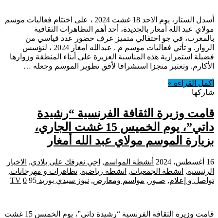
أسدل الستار، يوم الاحد 18 غشت 2024 ، على اختتام فعاليات موسم
مولاي عبد الله أمغار بالجديدة، أحد أهم التظاهرات الثقافية
بالمغرب، في جو احتفالي متميز عرف حضور عدد قياسي من
الزوار. و تأتي فعاليات موسم م . عبدالله امغار 2024 ، لتؤسس
فضيلة استمرارية هذه المناسبة العزيزة على أبناء المنطقة وزوارها
الأكارم. وتعتبر منجزا استشرافا لأفق تطوير الموسم وجعله …
أكمل القراءة »
شاركها
قامت وزيرة الثقافة الفرنسية “رشيدة
داتي”، يوم الخميس 15 غشت الجاري،
بزيارة الموسم مولاي عبد الله أمغار
16 أغسطس، 2024
أنشطة المواسم
,
اجي نعرفك على بلادي
,
الاخبار
الرئيسية
,
انشطة الجمعيات
,
انشطة رياضية
,
تظاهرات و مهرجانات
,
تواصل و إعلام
,
صـور
,
مواسم ومعارض
,
نيوز سيدي بوزيد TV
95
0
قامت وزيرة الثقافة الفرنسية “رشيدة داتي”، يوم الخميس 15 غشت