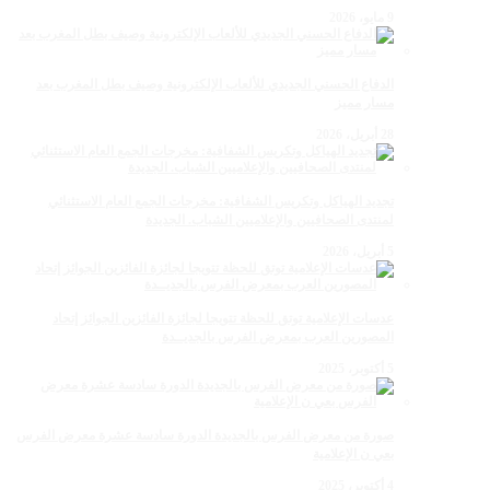
9 مايو، 2026
الدفاع الحسني الجديدي للألعاب الإلكترونية وصيف بطل المغرب بعد
مسار مميز
28 أبريل، 2026
تجديد الهياكل وتكريس الشفافية: مخرجات الجمع العام الاستثنائي
لمنتدى الصحافيين والإعلاميين الشباب. الجديدة
5 أبريل، 2026
عدسات الإعلامية توتق للحظة تتويجا لجائزة الفائزين الجوائز إتحاد
المصورين العرب بمعرض الفرس بالجديــدة
5 أكتوبر، 2025
صورة من معرض الفرس بالجديدة الدورة سادسة عشرة معرض الفرس
بعي ن الإعلامية
4 أكتوبر، 2025