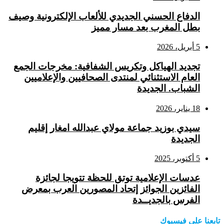
الدفاع الحسني الجديدي للألعاب الإلكترونية وصيف
بطل المغرب بعد مسار مميز
5 أبريل، 2026
تجديد الهياكل وتكريس الشفافية: مخرجات الجمع
العام الاستثنائي لمنتدى الصحافيين والإعلاميين
الشباب. الجديدة
18 يناير، 2026
سيدي بوزيد جماعة مولاي عبدالله امغار إقليم
الجديدة
5 أكتوبر، 2025
عدسات الإعلامية توتق للحظة تتويجا لجائزة
الفائزين الجوائز إتحاد المصورين العرب بمعرض
الفرس بالجديــدة
تابعنا على فيسبوك