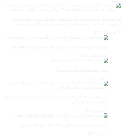
مجتمع
احتضنت فعاليات موسم مولاي عبد الله أمغار ، فعاليات الدورة الأولى لجائزة
مولاي عبد الله أمغار للصحافة بلغت 19عملا في مختلف الأجناس الصحفية
18 أغسطس، 2025
سهرة الستاتي تستقطب أكثر من 300 ألف متفرج في ليلة استثنائية
15 أغسطس، 2025
المغرب:عندما تتكلم صور عن نفسها
23 أبريل، 2025
جامعة شعيب الدكالي بالجديدة تحتفي بالذكر 67 لزيارة المغفور له محمد
الخامس لمحاميد الغزلان
10 مارس، 2025
تعزية :حسن نجحي يغادرنا إلى دار البقاءإنالله وإنا إليه راجعون
2 فبراير، 2025