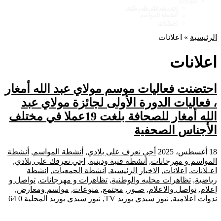
منوعات
اجي نعرفك على بلادي
أنشطة المواسم
اعـلانات
الرئيسية
»
اعلانات
اعلانات
احتضنت فعاليات موسم مولاي عبد الله أمغار
، فعاليات الدورة الأولى لجائزة مولاي عبد
الله أمغار للصحافة بلغت 19عملا في مختلف
الأجناس الصحفية
18 أغسطس، 2025
أجي نعرف على بلادي
,
أنشطة المواسم
,
أنشطة
المواسم و مهرجانات
,
أنشطة فنية ودينية
,
اجي نعرفك على بلادي
,
اعـلانات
,
اعلانات
,
الاخبار الرئيسية
,
انشطة الجمعيات
,
انشطة
رياضية
,
تظاهرات محليه والوطنية
,
تظاهرات و مهرجانات
,
تواصل و
إعلام
,
تواصل والاعلام
,
صـور
,
مجتمع
,
منوعات
,
مواسم ومعارض
,
ندوات اعلامية
,
نيوز سيدي بوزيد TV
,
نيوز سيدي بوزيد المحلية
0
64