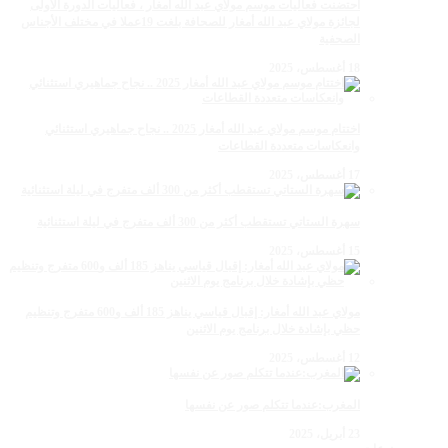
احتضنت فعاليات موسم مولاي عبد الله أمغار ، فعاليات الدورة الأولى
لجائزة مولاي عبد الله أمغار للصحافة بلغت 19عملا في مختلف الأجناس
الصحفية
18 أغسطس، 2025
اختتام موسم مولاي عبد الله أمغار 2025 .. نجاح جماهيري استثنائي
وانعكاسات متعددة القطاعات
17 أغسطس، 2025
سهرة الستاتي تستقطب أكثر من 300 ألف متفرج في ليلة استثنائية
15 أغسطس، 2025
مولاي عبد الله أمغار: إقبال قياسي يناهز 185 ألف و600 متفرج وتنظيم
حظي بإشادة خلال برنامج يوم الاثنين
12 أغسطس، 2025
المغرب:عندما تتكلم صور عن نفسها
23 أبريل، 2025