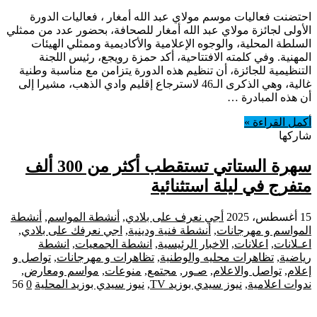
احتضنت فعاليات موسم مولاي عبد الله أمغار ، فعاليات الدورة
الأولى لجائزة مولاي عبد الله أمغار للصحافة، بحضور عدد من ممثلي
السلطة المحلية، والوجوه الإعلامية والأكاديمية وممثلي الهيئات
المهنية. وفي كلمته الافتتاحية، أكد حمزة رويجع، رئيس اللجنة
التنظيمية للجائزة، أن تنظيم هذه الدورة يتزامن مع مناسبة وطنية
غالية، وهي الذكرى الـ46 لاسترجاع إقليم وادي الذهب، مشيرا إلى
أن هذه المبادرة …
أكمل القراءة »
شاركها
سهرة الستاتي تستقطب أكثر من 300 ألف
متفرج في ليلة استثنائية
15 أغسطس، 2025
أجي نعرف على بلادي
,
أنشطة المواسم
,
أنشطة
المواسم و مهرجانات
,
أنشطة فنية ودينية
,
اجي نعرفك على بلادي
,
اعـلانات
,
اعلانات
,
الاخبار الرئيسية
,
انشطة الجمعيات
,
انشطة
رياضية
,
تظاهرات محليه والوطنية
,
تظاهرات و مهرجانات
,
تواصل و
إعلام
,
تواصل والاعلام
,
صـور
,
مجتمع
,
منوعات
,
مواسم ومعارض
,
ندوات اعلامية
,
نيوز سيدي بوزيد TV
,
نيوز سيدي بوزيد المحلية
0
56