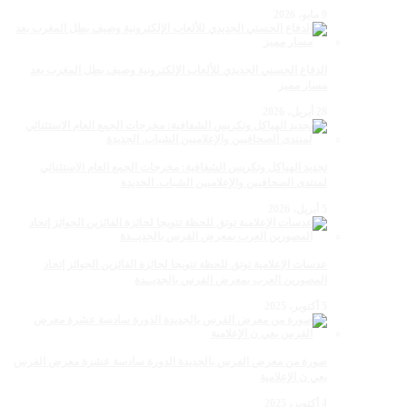
9 مايو، 2026
الدفاع الحسني الجديدي للألعاب الإلكترونية وصيف بطل المغرب بعد
مسار مميز
28 أبريل، 2026
تجديد الهياكل وتكريس الشفافية: مخرجات الجمع العام الاستثنائي
لمنتدى الصحافيين والإعلاميين الشباب. الجديدة
5 أبريل، 2026
عدسات الإعلامية توتق للحظة تتويجا لجائزة الفائزين الجوائز إتحاد
المصورين العرب بمعرض الفرس بالجديــدة
5 أكتوبر، 2025
صورة من معرض الفرس بالجديدة الدورة سادسة عشرة معرض الفرس
بعي ن الإعلامية
4 أكتوبر، 2025