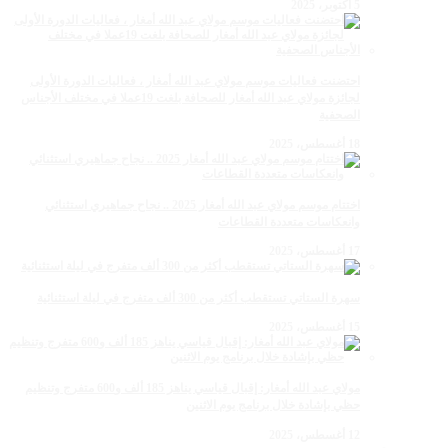
5 أكتوبر، 2025
احتضنت فعاليات موسم مولاي عبد الله أمغار ، فعاليات الدورة الأولى
لجائزة مولاي عبد الله أمغار للصحافة بلغت 19عملا في مختلف الأجناس
الصحفية
18 أغسطس، 2025
اختتام موسم مولاي عبد الله أمغار 2025 .. نجاح جماهيري استثنائي
وانعكاسات متعددة القطاعات
17 أغسطس، 2025
سهرة الستاتي تستقطب أكثر من 300 ألف متفرج في ليلة استثنائية
15 أغسطس، 2025
مولاي عبد الله أمغار: إقبال قياسي يناهز 185 ألف و600 متفرج وتنظيم
حظي بإشادة خلال برنامج يوم الاثنين
12 أغسطس، 2025