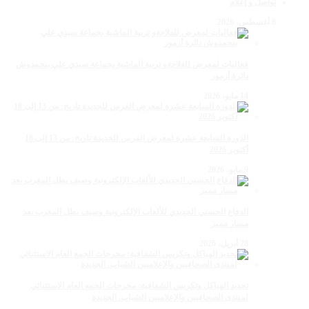
تواصل و إعلام
8 أغسطس، 2026
فعاليات لمعرض للفلاحةو تربية الماشية بجماعة سيدي علي بنحمدوش
دائرة أزمور
14 مايو، 2026
الدورة السابعة عشرة لمعرض الفرس للجديدة تاريخ: من 13 إلى 18
أكتوبر 2026
9 مايو، 2026
الدفاع الحسني الجديدي للألعاب الإلكترونية وصيف بطل المغرب بعد
مسار مميز
28 أبريل، 2026
تجديد الهياكل وتكريس الشفافية: مخرجات الجمع العام الاستثنائي
لمنتدى الصحافيين والإعلاميين الشباب. الجديدة