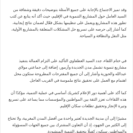
وقد تميز الاجتماع بالإجابة على جميع الأسئلة بتوضيحات دقيقة وشفافة من
السيد العامل حول المشاريع التنموية في الإقليم، حيث أكد أنه يتابع عن كثب
تطور هذه المشاريع ويعمل على تنظيمها بشكل فعّال لضمان نتائج إيجابية،
كما أشار إلى حرصه على تسريع حل المشكلات المتعلقة بالمشاريع الأولية،
مثل النقل والنظافة و السياحة.
في ختام اللقاء، جدد السيد العطفاوي التأكيد على التزام العمالة بتنفيذ
مشاريع تنموية تشمل مدن الجديدة وأزمور، إضافة إلى جماعتي مولاي
عبدالله والحوزية وأشار إلى أن جميع المقترحات المطروحة ستكون محل
اهتمام مع العمل على تحقيق نتائج ملموسة في القريب العاجل.
كما أكد على أهمية دور الإعلام كشريك أساسي في عملية التنمية، مؤكدًا أن
هذه اللقاءات تعزز الثقة بين المواطنين والمؤسسات مما يساعد على تسريع
وتيرة الإنجاز وتحقيق تطلعات سكان الإقليم.
مشيرًا إلى أن مدينة الجديدة تُعتبر واحدة من أفضل المدن المغربية، ولا تحتاج
إلى الكثير من الجهود، إذ أن التعاون المشترك بين جميع الجهات المسؤولة
والمواطنين سيكون كفيلًا بتحقيق التنمية المنشودة.