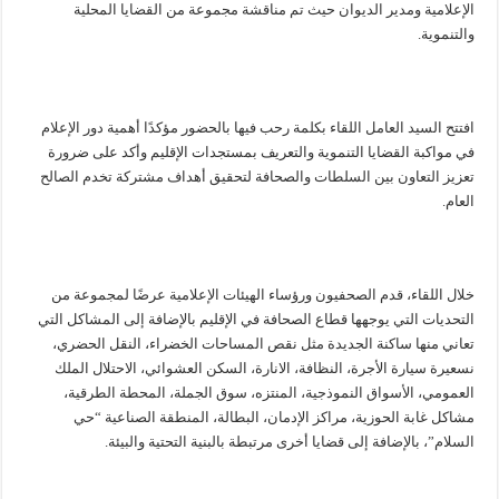
الإعلامية ومدير الديوان حيث تم مناقشة مجموعة من القضايا المحلية
والتنموية.
افتتح السيد العامل اللقاء بكلمة رحب فيها بالحضور مؤكدًا أهمية دور الإعلام
في مواكبة القضايا التنموية والتعريف بمستجدات الإقليم وأكد على ضرورة
تعزيز التعاون بين السلطات والصحافة لتحقيق أهداف مشتركة تخدم الصالح
العام.
خلال اللقاء، قدم الصحفيون ورؤساء الهيئات الإعلامية عرضًا لمجموعة من
التحديات التي يوجهها قطاع الصحافة في الإقليم بالإضافة إلى المشاكل التي
تعاني منها ساكنة الجديدة مثل نقص المساحات الخضراء، النقل الحضري،
نسعيرة سيارة الأجرة، النظافة، الانارة، السكن العشوائي، الاحتلال الملك
العمومي، الأسواق النموذجية، المنتزه، سوق الجملة، المحطة الطرقية،
مشاكل غابة الحوزية، مراكز الإدمان، البطالة، المنطقة الصناعية “حي
السلام”، بالإضافة إلى قضايا أخرى مرتبطة بالبنية التحتية والبيئة.