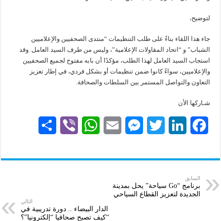
لتوضيح،
جاء هذا اللقاء بناءً على طلب التنظيمات “منتدى الصحفيين والإعلاميين
الشباب” و “اتحاد المقاولات الإعلامية”، وليس من طرف السيد العامل. وقد
استجاب السيد العامل لهذا الطلب، مؤكدًا أن بابه مفتوح لجميع الصحفيين
والإعلاميين، سواءً كانوا ضمن تنظيمات أو بشكل فردي، في إطار تعزيز
التعاون والتواصل المستمر بين السلطات والصحافة.
شـاركها الأن
S
V
W
E
M
T
L
F
h
i
h
m
e
w
i
a
a
b
a
a
s
i
n
c
r
e
t
i
s
t
k
e
السابق
برنامج “Go سياحة” يحل بمدينة
الجديدة لتعزيز القطاع السياحي
e
r
s
l
e
t
e
b
التالي
الدار البيضاء .. دورة تدريبية في
A
n
e
d
o
“كيف تصبح صحافيا “إلكترونيا”؟