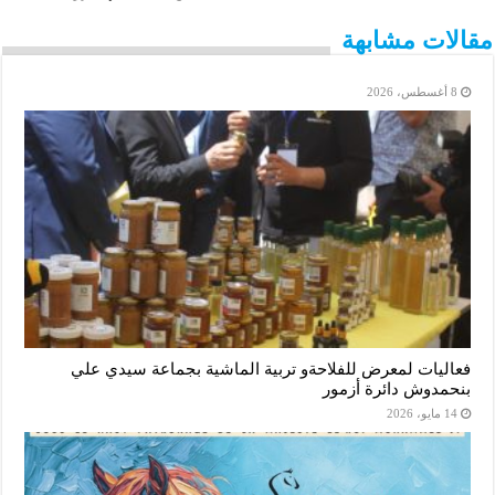
p
g
r
I
o
مقالات مشابهة
p
e
n
k
8 أغسطس، 2026
r
فعاليات لمعرض للفلاحةو تربية الماشية بجماعة سيدي علي
بنحمدوش دائرة أزمور
14 مايو، 2026