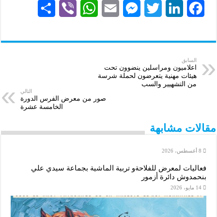
S
V
W
E
M
T
L
F
h
i
h
m
e
w
i
a
a
b
a
a
s
i
n
c
r
e
t
i
s
t
k
e
السابق
اعلاميون ومراسلين ينضوون تحت
هيئات مهنية يتعرضون لحملة شرسة
e
r
s
l
e
t
e
b
من التشهيير والسب
التالي
A
n
e
d
o
صور من معرض الفرس الدورة
الخامسة عشرة
p
g
r
I
o
مقالات مشابهة
p
e
n
k
r
8 أغسطس، 2026
فعاليات لمعرض للفلاحةو تربية الماشية بجماعة سيدي علي
بنحمدوش دائرة أزمور
14 مايو، 2026