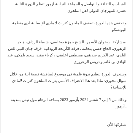
الشباب و الثقافة و التواصل و الجماعة الترابیة آزمور تنظم الدورة الثانیة
عشرة للمهرجان الدولي لفن الملحون
و تحتفي هذه الدورة بتصنيف الملحون كتراث لا مادي للإنسانية لدى منظمة
اليونسكو
بمشاركة : رضوان الأسمر، الشيخ حمزة بوخليفي، شيماء الرداف، هاجر
الزهوري، الحاج حسن بنخامة ، فرقة الڭريحة الرودانية، فرقة جنان النبي للفن
البلدي، عبد الكريم صديقي، مصطفى اخليفي، زكرياء مفيد، سعيد بلمكي، عبد
الهادي بن غانم و دريس الزعروري
وستعرف الدورة تنظيم ندوة علمية في موضوع لمناقشة قضية آنية من خلال
سؤال محوري: ماذا بعد هذا الاعتراف الأممي بتراث الملحون كتراث لامادي
للإنسانية؟
و ذلك من 5 إلى 7 شتنبر 2024 بآزمور 2023 بساحة ابرهام مول نيس بمدينة
أزمور..
شـاركها الأن