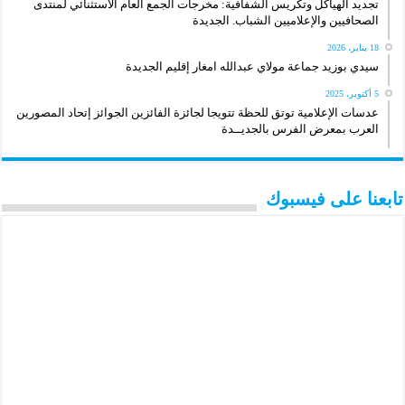
تجديد الهياكل وتكريس الشفافية: مخرجات الجمع العام الاستثنائي لمنتدى
الصحافيين والإعلاميين الشباب. الجديدة
18 يناير، 2026
سيدي بوزيد جماعة مولاي عبدالله امغار إقليم الجديدة
5 أكتوبر، 2025
عدسات الإعلامية توتق للحظة تتويجا لجائزة الفائزين الجوائز إتحاد المصورين
العرب بمعرض الفرس بالجديــدة
تابعنا على فيسبوك