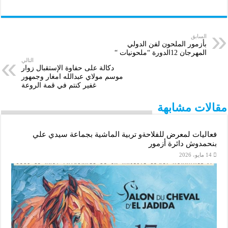
a
b
a
a
s
i
n
c
r
e
t
i
s
t
k
e
السابق
بأزمور الملحون لفن الدولي
المهرجان 12الدورة “ملحونيات “
e
r
s
l
e
t
e
b
التالي
دكالة على حفاوة الإستقبال زوار
A
n
e
d
o
موسم مولاي عبدالله امغار وجمهور
غفير كنتم في قمة الروعة
p
g
r
I
o
مقالات مشابهة
p
e
n
k
r
فعاليات لمعرض للفلاحةو تربية الماشية بجماعة سيدي علي
بنحمدوش دائرة أزمور
14 مايو، 2026