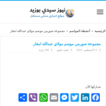
الرئيسية
»
أنشطة المواسم
»
مجموعة صورمن موسم مولاي عبدالله امغار
مجموعة صورمن موسم مولاي عبدالله امغار
15 أغسطس، 2024
اضف تعليق
100 زيارة
شـاركها الأن
S
V
W
E
M
T
L
F
h
i
h
m
e
w
i
a