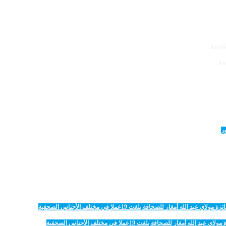
دة
 للصحافة بلغت 19عملا في مختلف الأجناس الصحفية