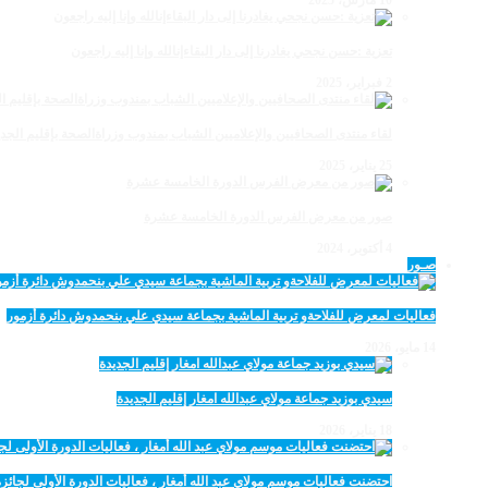
تعزية :حسن نجحي يغادرنا إلى دار البقاءإنالله وإنا إليه راجعون
2 فبراير، 2025
لقاء منتدى الصحافيين والإعلاميين الشباب بمندوب وزراةالصحة بإقليم الجدي
25 يناير، 2025
صور من معرض الفرس الدورة الخامسة عشرة
4 أكتوبر، 2024
صـور
فعاليات لمعرض للفلاحةو تربية الماشية بجماعة سيدي علي بنحمدوش دائرة أزمور
14 مايو، 2026
سيدي بوزيد جماعة مولاي عبدالله امغار إقليم الجديدة
18 يناير، 2026
احتضنت فعاليات موسم مولاي عبد الله أمغار ، فعاليات الدورة الأولى لجائزة مولاي عبد الله أمغار