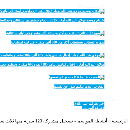
18 أغسطس، 2025
اختتام موسم مولاي عبد الله أمغار 2025 .. نجاح جماهيري استثنائي وانعكاسات متعددة القطاعات
17 أغسطس، 2025
سهرة الستاتي تستقطب أكثر من 300 ألف متفرج في ليلة استثنائية
15 أغسطس، 2025
مولاي عبد الله أمغار: إقبال قياسي يناهز 185 ألف و600 متفرج وتنظيم حظي بإشادة خلال برنامج يوم الاثنين
12 أغسطس، 2025
المغرب:عندما تتكلم صور عن نفسها
23 أبريل، 2025
منوعات
اجي نعرفك على بلادي
أنشطة المواسم
اعـلانات
الرئيسية
»
أنشطة المواسم
»
تسجيل مشاركة 123 سربة منها ثلاث سربات إناث و 2126 فارس وفارسة في افتتاح موسم مولاي عبد الله أمغار