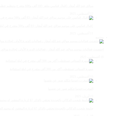
مولاي عبد الله أمغار: إقبال قياسي يناهز 185 ألف و600 متفرج وتنظيم حظي بإشادة خلال برنامج يوم الاثنين
12 أغسطس، 2025
‏‪ إقبال قياسي على موسم مولاي عبد الله أمغار: 83 ألف و500 متفرج في ليلة استثنائية وفد إماراتي ورياضي
11 أغسطس، 2025
مجتمع
احتضنت فعاليات موسم مولاي عبد الله أمغار ، فعاليات الدورة الأولى لجائزة مولاي عبد الله أمغار للصحافة ب
18 أغسطس، 2025
سهرة الستاتي تستقطب أكثر من 300 ألف متفرج في ليلة استثنائية
15 أغسطس، 2025
المغرب:عندما تتكلم صور عن نفسها
23 أبريل، 2025
جامعة شعيب الدكالي بالجديدة تحتفي بالذكر 67 لزيارة المغفور له محمد الخامس لمحاميد الغزلان
10 مارس، 2025