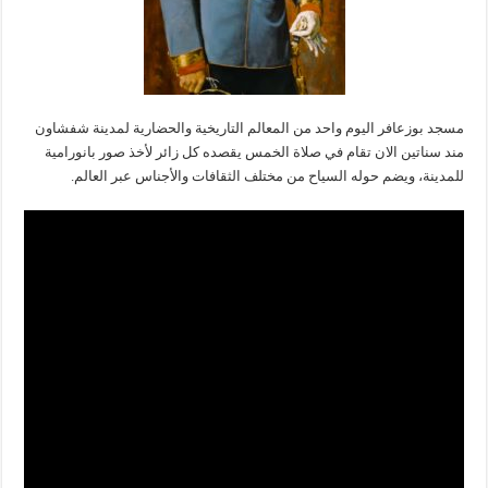
مسجد بوزعافر اليوم واحد من المعالم التاريخية والحضارية لمدينة شفشاون
مند سناتين الان تقام في صلاة الخمس يقصده كل زائر لأخذ صور بانورامية
للمدينة، ويضم حوله السياح من مختلف الثقافات والأجناس عبر العالم.