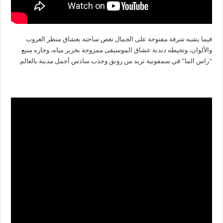
فيما يشبه شرفة مفتوحة على الجمال تغص ساحته بعشاق منظر الغروب
والألوان، وتحيطه دندنة عشاق الموسيقى ممزوجة بخرير مياه، وجاره منبع
“راس الما” في سمفونية تزيد من رونق وجذب سادس أجمل مدينة بالعالم.