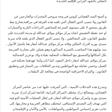
الملكي بالنفود الترابي للإقليم الجديدة
و أصبح السد القضائي كبوس في وجه مروجي المخدرات والخارجين عن
القانون ولا ننسى الدور الفعال التي تلعبه هذه الفرقة في مراقبةبشارع تيط
طريق بسجور لا على مستوى السرعة للسائقين الدراجات الناريه والسيارات
او عند نقطة التفتيش اتجاه مركز مولاي مولاي عبدالله او مدينة الجديدة على
تطبيق القانون على المخالفين ، ولا ننسى الدور الفعال الذي يلعبه قائد سرية
سيدي بوزيد للدرك الملكي وقائد مركز مولاي عبدالله أمغار هنا تكتمل الأدوار ،
منذ توليهم هذا المناصب بالسرية المذكورة وهو يعملن على محاربة الجريمة
بكل أشكالها والتنسيق مع السلطات المحلية بقيادة ولاد بوعزيز الشمالية
بمركز مولاي عبدالله امغار داخل النفود، كما ابان وكما عهدهما بحنكتة في
العمل، وحسن تعامله مع المواطنين وتدبير الخلافات بين المتنازعين وتطبيق
القانون ، والتزام الاحترافية الواضحة في معالجة كل الملفات.
وتندرج هذه التدخلات الأمنية، ، التي أشرفت عليها عدد من عناصر المركز
القضائي، ومصالح درك مختلف المراكز الترابية، التابعة لمركز لدرك سرية
سيدي بوزيد ولمركز مولاي عبدالله امغار، في إطار العمليات الأمنية النوعية،
التي تهدف إلى التصدي الإستباقي، لمختلف مظاهر الجريمة و محاربتها، إلى
جانب تعزيز إحساس المواطنين والمواطنات، بالأمن والأمان و الإطمئنان،