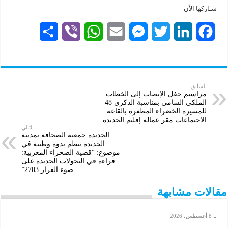
شـاركها الأن
S
V
W
E
M
T
L
F
h
i
h
m
e
w
i
a
a
b
a
a
s
i
n
c
r
e
t
i
s
t
k
e
السابق
مراسيم حفل الإنصات إلى الخطاب
الملكي السامي بمناسبة الذكرى 48
e
r
s
l
e
t
e
b
للمسيرة الخضراء المظفرة بالقاعة
الاجتماعات مقر عمالة إقليم الجديدة
A
n
e
d
o
التالي
الجديدة:جمعية الصحافة بمدينة
p
g
r
I
o
الجديدة تنظم ندوة وطنية في
موضوع: “قضية الصحراء المغربية:
p
e
n
k
قراءة في التحولات الجديدة على
ضوء القرار 2703”
r
مقالات مشابهة
8 أغسطس، 2026