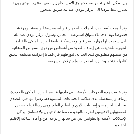
وإزالة كل الشوائب ونصب حواجز الأمنية حاجز رسمي بمنتجع سيدي بوزيد
بشارع تيط مؤديا الى مركز مولاي عبدالله طريق بسجور
وقد أثمرت أيضا هذه الحملات التطهيرية والتحسيسية الواسعة، ومرقبة
خصوصا يوم الاحد بالاسواق اسبوعية االحمرء وسوق مركز مولاي عبدالله
التي سخرت لها موارد بشرية و لوجيستيكية، تابعة للدرك الملكي بالقيادة
الجهوية للجديدة، عن إيقاف العديد من أشخاص من ذوي السوابق القضائية ،
من ضمنهم مطلوبين لدى العدالة، لتورطهم في قضايا إجرامية مختلفة، تتعلق
أغلبها بالإتجار وحيازة المخدرات وإستهلاكها وسريقة
وقد خلفت هذه التحركات الأمنية، التي قادتها عناصر الدرك الملكي بالجديدة،
إرتياحا و إستحسانا لدى ساكنة الجماعات المستهدفة، وصرامتها في التصدي
لتجليات الجريمة، و إستتباب الأمن و النظام العام، وهي رسالة واضحة من
المسؤولين الإقليمين للدرك بالجديدة ، مفادها لا تهاون ولا تسامح مع كل
الإختلالات الأمنية، والظواهر التي من شأنها زعزعة أمن و أمان ساكنة إلاقليم
الجديدة