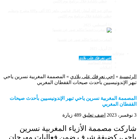
مولاي عبد الله أمغار: إقبال قياسي يناهز 185 ألف و600 متفرج وتنظيم
حظي بإشادة خلال برنامج يوم الاثنين
12 أغسطس، 2025
المغرب:عندما تتكلم صور عن نفسها
23 أبريل، 2025
منوعات
اجي نعرفك على بلادي
أنشطة المواسم
اعـلانات
الرئيسية
»
اجي نعرفك على بلادي
»
المصممة المغربية نسرين ياحي
تبهر الإندونيسيين بأحدث صيحات القفطان المغربي
المصممة المغربية نسرين ياحي تبهر الإندونيسيين بأحدث صيحات
القفطان المغربي
3 نوفمبر، 2023
اضف تعليق
489 زيارة
شاركت مصممة الأزياء المغربية نسرين
ياحي، كضيفة شرف ضمن فعاليات مهرجان