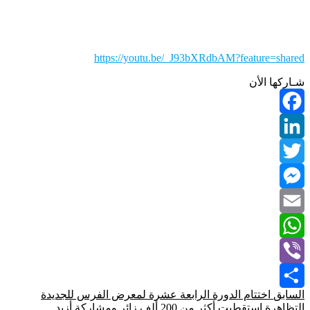
https://youtu.be/_J93bXRdbAM?feature=shared
شـاركها الأن
Facebook
LinkedIn
Twitter
Messenger
Email
WhatsApp
Viber
السابق
اختتام الدورة الرابعة عشرة لمعرض الفرس للجديدة
Share
التظاهرة استقطبت أكثر من 200 ألف زائر ومشاركة أزيد