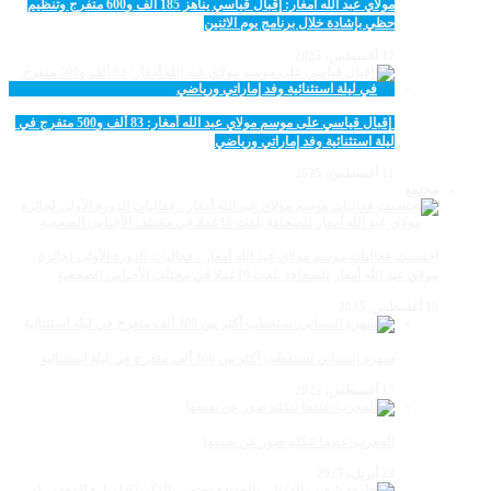
مولاي عبد الله أمغار: إقبال قياسي يناهز 185 ألف و600 متفرج وتنظيم
حظي بإشادة خلال برنامج يوم الاثنين
12 أغسطس، 2025
‏‪ إقبال قياسي على موسم مولاي عبد الله أمغار: 83 ألف و500 متفرج في
ليلة استثنائية وفد إماراتي ورياضي
11 أغسطس، 2025
مجتمع
احتضنت فعاليات موسم مولاي عبد الله أمغار ، فعاليات الدورة الأولى لجائزة
مولاي عبد الله أمغار للصحافة بلغت 19عملا في مختلف الأجناس الصحفية
18 أغسطس، 2025
سهرة الستاتي تستقطب أكثر من 300 ألف متفرج في ليلة استثنائية
15 أغسطس، 2025
المغرب:عندما تتكلم صور عن نفسها
23 أبريل، 2025