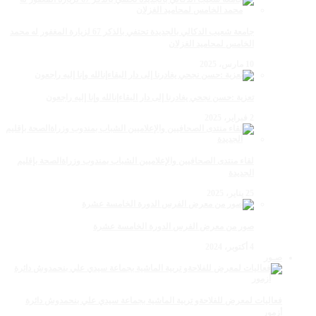
جامعة شعيب الدكالي بالجديدة تحتفي بالذكر 67 لزيارة المغفور له محمد
الخامس لمحاميد الغزلان
10 مارس، 2025
تعزية :حسن نجحي يغادرنا إلى دار البقاءإنالله وإنا إليه راجعون
2 فبراير، 2025
لقاء منتدى الصحافيين والإعلاميين الشباب بمندوب وزراةالصحة بإقليم
الجديدة
25 يناير، 2025
صور من معرض الفرس الدورة الخامسة عشرة
4 أكتوبر، 2024
صـور
فعاليات لمعرض للفلاحةو تربية الماشية بجماعة سيدي علي بنحمدوش دائرة
أزمور