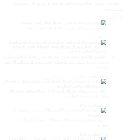
فعاليات لمعرض للفلاحةو تربية الماشية بجماعة سيدي علي بنحمدوش
دائرة أزمور
14 مايو، 2026
سيدي بوزيد جماعة مولاي عبدالله امغار إقليم الجديدة
18 يناير، 2026
احتضنت فعاليات موسم مولاي عبد الله أمغار ، فعاليات الدورة الأولى
لجائزة مولاي عبد الله أمغار للصحافة بلغت 19عملا في مختلف الأجناس
الصحفية
18 أغسطس، 2025
اختتام موسم مولاي عبد الله أمغار 2025 .. نجاح جماهيري استثنائي
وانعكاسات متعددة القطاعات
17 أغسطس، 2025
سهرة الستاتي تستقطب أكثر من 300 ألف متفرج في ليلة
استثنائية
15 أغسطس، 2025