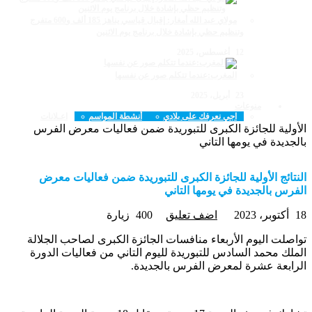
مولاي عبد الله أمغار: إقبال قياسي يناهز 185 ألف و600 متفرج
وتنظيم حظي بإشادة خلال برنامج يوم الاثنين
12 أغسطس، 2025
المغرب:عندما تتكلم صور عن نفسها
23 أبريل، 2025
منوعات
اجي نعرفك على بلادي
أنشطة المواسم
اعـلانات
لأولية للجائزة الكبرى للتبوريدة ضمن فعاليات معرض الفرس
الجديدة في يومها التاني
لنتائج الأولية للجائزة الكبرى للتبوريدة ضمن فعاليات معرض
لفرس بالجديدة في يومها التاني
كتوبر، 2023
اضف تعليق
400 زيارة
واصلت اليوم الأربعاء منافسات الجائزة الكبرى لصاحب الجلالة
لملك محمد السادس للتبوريدة لليوم التاني من فعاليات الدورة
لرابعة عشرة لمعرض الفرس بالجديدة.