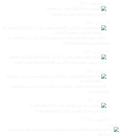
15 أغسطس، 2025
المغرب:عندما تتكلم صور عن نفسها
23 أبريل، 2025
جامعة شعيب الدكالي بالجديدة تحتفي بالذكر 67 لزيارة المغفور له
محمد الخامس لمحاميد الغزلان
10 مارس، 2025
تعزية :حسن نجحي يغادرنا إلى دار البقاءإنالله وإنا إليه راجعون
2 فبراير، 2025
لقاء منتدى الصحافيين والإعلاميين الشباب بمندوب وزراةالصحة
بإقليم الجديدة
25 يناير، 2025
صور من معرض الفرس الدورة الخامسة عشرة
4 أكتوبر، 2024
صـور