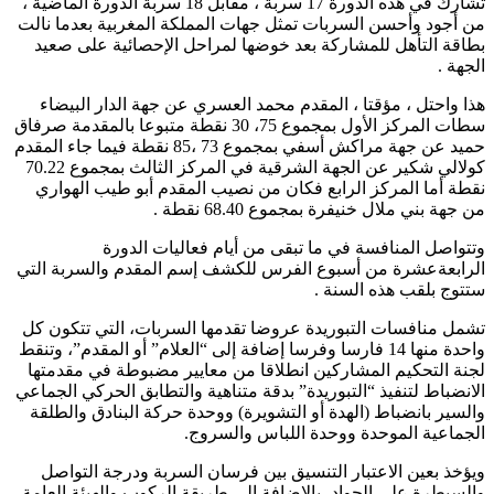
تشارك في هذه الدورة 17 سربة ، مقابل 18 سربة الدورة الماضية ،
ن أجود وأحسن السربات تمثل جهات المملكة المغربية بعدما نالت
طاقة التأهل للمشاركة بعد خوضها لمراحل الإحصائية على صعيد
لجهة .
ذا واحتل ، مؤقتا ، المقدم محمد العسري عن جهة الدار البيضاء
سطات المركز الأول بمجموع 75، 30 نقطة متبوعا بالمقدمة صرفاق
حميد عن جهة مراكش أسفي بمجموع 73 ،85 نقطة فيما جاء المقدم
كولالي شكير عن الجهة الشرقية في المركز الثالث بمجموع 70.22
قطة أما المركز الرابع فكان من نصيب المقدم أبو طيب الهواري
ن جهة بني ملال خنيفرة بمجموع 68.40 نقطة .
تتواصل المنافسة في ما تبقى من أيام فعاليات الدورة
لرابعةعشرة من أسبوع الفرس للكشف إسم المقدم والسربة التي
تتوج بلقب هذه السنة .
شمل منافسات التبوريدة عروضا تقدمها السربات، التي تتكون كل
واحدة منها 14 فارسا وفرسا إضافة إلى “العلام” أو المقدم”، وتنقط
جنة التحكيم المشاركين انطلاقا من معايير مضبوطة في مقدمتها
لانضباط لتنفيذ “التبوريدة” بدقة متناهية والتطابق الحركي الجماعي
السير بانضباط (الهدة أو التشويرة) ووحدة حركة البنادق والطلقة
لجماعية الموحدة ووحدة اللباس والسروج.
يؤخذ بعين الاعتبار التنسيق بين فرسان السربة ودرجة التواصل
السيطرة على الجواد، بالإضافة إلى طريقة الركوب والهيئة العامة