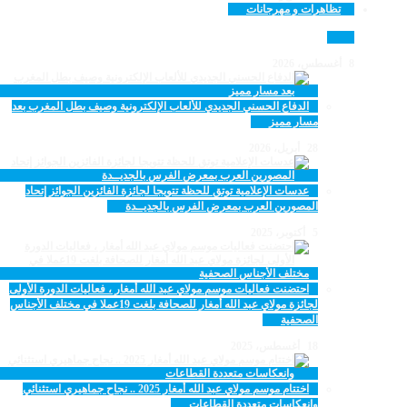
تظاهرات و مهرجانات
8 أغسطس، 2026
الدفاع الحسني الجديدي للألعاب الإلكترونية وصيف بطل المغرب بعد
مسار مميز
28 أبريل، 2026
عدسات الإعلامية توتق للحظة تتويجا لجائزة الفائزين الجوائز إتحاد
المصورين العرب بمعرض الفرس بالجديــدة
5 أكتوبر، 2025
احتضنت فعاليات موسم مولاي عبد الله أمغار ، فعاليات الدورة الأولى
لجائزة مولاي عبد الله أمغار للصحافة بلغت 19عملا في مختلف الأجناس
الصحفية
18 أغسطس، 2025
اختتام موسم مولاي عبد الله أمغار 2025 .. نجاح جماهيري استثنائي
وانعكاسات متعددة القطاعات