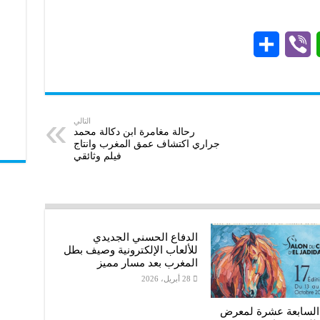
S
V
W
h
i
h
a
b
a
r
e
t
التالي
رحالة مغامرة ابن دكالة محمد
جراري اكتشاف عمق المغرب وانتاج
e
r
s
فيلم وثائقي
A
p
p
الدفاع الحسني الجديدي
للألعاب الإلكترونية وصيف بطل
المغرب بعد مسار مميز
28 أبريل، 2026
 السابعة عشرة لمعرض