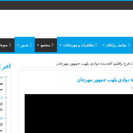
تواصل و إعلام
تظاهرات و مهرجانات
مجتمع
صـور
منوع
 فرج بإقليم الجديدة دوادي يلهب جمهور مهرجان
اخر ا
14 مايو، 026
دة دوادي يلهب جمهور مهرجان
فع
سي
9 مايو، 2026
ال
تاريخ
28 أبريل، 26
ال
بط