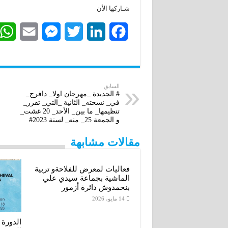
شـاركها الأن
E
M
T
L
F
m
e
w
i
a
a
s
i
n
c
i
s
t
k
e
السابق
# الجديدة _مهرجان اولا_ دافرج_
في_ نسخته_ الثانية _التي_ تقرر_
l
e
t
e
b
تنظيمها_ ما بين_ الأحد_ 20 غشت_
و الجمعة 25_ منه_ لسنة 2023#
n
e
d
o
مقالات مشابهة
g
r
I
o
e
n
k
فعاليات لمعرض للفلاحةو تربية
الماشية بجماعة سيدي علي
r
بنحمدوش دائرة أزمور
14 مايو، 2026
الدورة