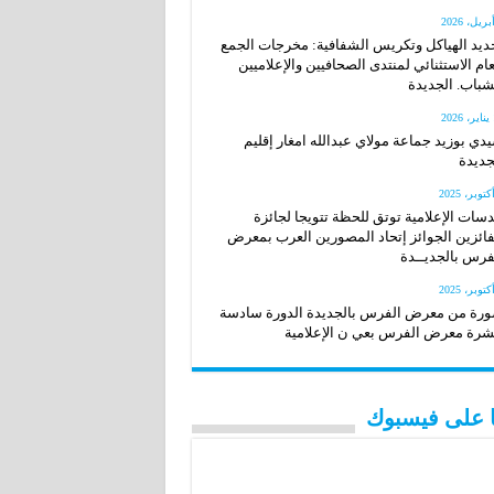
ديد الهياكل وتكريس الشفافية: مخرجات الجمع
عام الاستثنائي لمنتدى الصحافيين والإعلاميين
شباب. الجديدة
20
دي بوزيد جماعة مولاي عبدالله امغار إقليم
جديدة
سات الإعلامية توتق للحظة تتويجا لجائزة
فائزين الجوائز إتحاد المصورين العرب بمعرض
فرس بالجديــدة
رة من معرض الفرس بالجديدة الدورة سادسة
رة معرض الفرس بعي ن الإعلامية
نا على فيسبوك