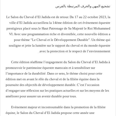
تشجيع المهن والحرف المرتبطة بالفرس
Le Salon du Cheval d’El Jadida est de retour. Du 17 au 22 octobre 2023, la
ville d’El Jadida accueillera la 14ème édition de cet évènement équestre
prestigieux placé sous le Haut Patronage de Sa Majesté le Roi Mohammed
VI. Avec une programmation riche et diversifiée, cette nouvelle édition a
pour thème “Le Cheval et le Développement Durable”. Un thème qui
souligne et jette la lumière sur le rapport du cheval et du monde équestre
avec la protection et le respect de l’environnement.
Cette édition réaffirme l’engagement du Salon du Cheval d’El Jadida à
promouvoir le patrimoine équestre marocain et à sensibiliser sur
l’importance de la durabilité. Dans ce sens, le thème choisi pour cette
édition met en avant le rôle du cheval et de la filière équine dans la
poursuite des objectifs de développement durable. C’est l’occasion
d’engager une réflexion sur les pratiques actuelles et sur les moyens de les
améliorer pour assurer un avenir durable pour tous.
Evènement majeur et incontournable dans la promotion de la filière
équine, le Salon du Cheval d’El Jadida propose cette année une