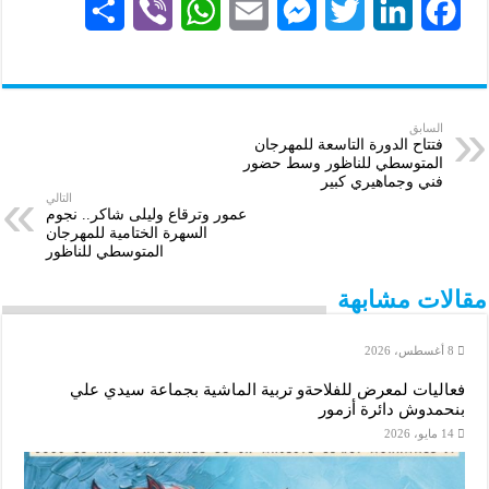
S
V
W
E
M
T
L
F
h
i
h
m
e
w
i
a
a
b
a
a
s
i
n
c
r
e
t
i
s
t
k
e
السابق
فتتاح الدورة التاسعة للمهرجان
المتوسطي للناظور وسط حضور
e
r
s
l
e
t
e
b
فني وجماهيري كبير
التالي
A
n
e
d
o
عمور وترقاع وليلى شاكر.. نجوم
السهرة الختامية للمهرجان
p
g
r
I
o
المتوسطي للناظور
p
e
n
k
مقالات مشابهة
r
8 أغسطس، 2026
فعاليات لمعرض للفلاحةو تربية الماشية بجماعة سيدي علي
بنحمدوش دائرة أزمور
14 مايو، 2026