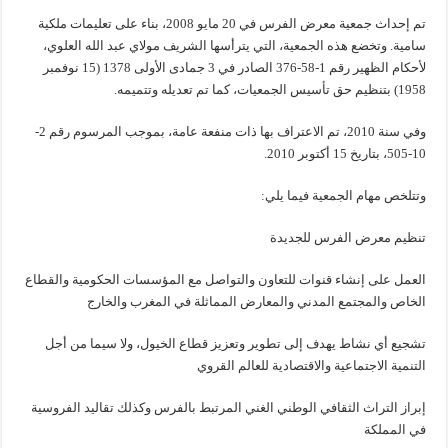
تم إحداث جمعية معرض الفرس في 20 مايو 2008، بناء على تعليمات ملكية
سامية. وتخضع هذه الجمعية، التي يترأسها الشريف مولاي عبد الله العلوي،
لأحكام الظهير رقم 1-58-376 الصادر في 3 جمادى الأولى 1378 (15 نوفمبر
1958) بتنظيم حق تأسيس الجمعيات، كما تم تعديله وتتميمه.
وفي سنة 2010، تم الاعتراف بها ذات منفعة عامة، بموجب المرسوم رقم 2-
10-505، بتاريخ 15 أكتوبر 2010.
وتتلخص مهام الجمعية فيما يلي:
تنظيم معرض الفرس للجديدة
العمل على إنشاء قنوات للتعاون والتواصل مع المؤسسات الحكومية والقطاع
الخاص والمجتمع المدني والمعارض المماثلة في المغرب والخارج
تشجيع أي نشاط يهدف إلى تطوير وتعزيز قطاع الخيول، ولا سيما من أجل
التنمية الاجتماعية والاقتصادية للعالم القروي
إبراز التراث الثقافي الوطني الغني المرتبط بالفرس وكذلك تقاليد الفروسية
في المملكة