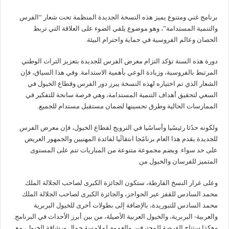
برنامج غني ومتنوع يميز هذه النسخة الجديدة المنظمة تحت شعار “الفرس
والتنمية المستدامة”، وهو موضوع يلقي الضوء على العلاقة التي تربط
الحصان وعالم الفروسية في حماية واحترام البيئة.
دورة هذه السنة تؤكد التزام معرض الفرس للجديدة بتعزيز التراث الوطني
المرتبط بالفروسية، وزيادة الوعي بأهمية الاستدامة. وفي هذا السياق، فإن
الشعار الذي تم اختياره لهذه النسخة يبرز دور الفرس وقطاع الخيول في
السعي لتحقيق أهداف التنمية المستدامة، وهي فرصة سانحة للتفكير في
الممارسات الحالية وطرق تحسينها لضمان مستقبل مستدام للجميع.
ولكونه حدًثا رئيسًيا وأساسًيا في الترويج لقطاع الخيول، فإن معرض الفرس
للجديدة يقدم هذا العام برنامًجا انتقائًيا لفائدة المهنيين والجمهور العريض
على حد سواء. ويضم مجموعة متنوعة من المباريات تنم على المستوى
المتميز للفرسان والخيول من
وعلى غرار النسخ الفارطة، ستكون الجائزة الكبرى لصاحب الجلالة الملك
محمد السادس للقفز عبر الحواجز، والجائزة الكبرى لصاحب الجلالة الملك
محمد السادس للتبوريدة، بالإضافة إلى بطولات أخرى للخيول البربرية
والعربية- البربرية، والخيول العربية الأصيلة، من بين أبرز الأحداث في البرنامج.
وهكذا ستتاح الفرصة للمحترفين والعموم لملامسة جمال ورشاقة الخيول، مع