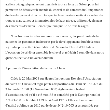
ateliers pédagogiques, seront organisés tout au long du Salon, pour lui
permettre de découvrir le monde du cheval et de comprendre l’importance
du développement durable. Des spectacles équestres, mettant en scène des
troupes marocaines et internationales de haut niveau, offriront également
des moments d’émerveillement pour un public de tous les âges.
Nous invitons tous les amoureux des chevaux, les passionnés de la
nature et les personnes intéressées par le développement durable à nous
rejoindre pour cette 14ème édition du Salon du Cheval d’El Jadida.
L’occasion de célébrer ensemble le cheval et réfléchir à son rôle dans notre
quête collective d’un avenir durable.
A propos de l’Association du Salon du Cheval:
Créée le 20 Mai 2008 sur Hautes Instructions Royales, l’Association
du Salon du Cheval est régie par les dispositions du Dahir N°1-58-376 du
3 Joumada I 1378 (15 Novembre 1958) réglementant le droit
d’association, tel qu’il a été modifié et complété par le Dahir portant loi
N°1-73-288 du 6 Rabie I 1393 (14 Avril 1973). Elle a été reconnue
d’utilité publique en 2010 par le décret N°2-10-505 et est présidée par