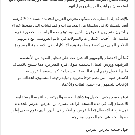
استحسان مواهب الفرسان ومهاراتهم.
بالإضافة إلى المباريات ،سيكون معرض الفرس للجديدة لسنة 2023 فرصة
أيًضا للمشاركة في سلسلة من المحاضرات والمناقشات التي يقودها خبراء
وباحثون متميزون شغوفون بالخيل. وستوفر هذه الجلسات للحضور نظرة
شاملة على أحدث الابتكارات والميولات في عالم الفروسية، مع دعوتهم
للتفكير الملي في كيفية مساهمة هذه الابتكارات في الاستدامة المنشودة.
كما أن الاهتمام بالجمهور الناشئ حث على تنظيم العديد من الأنشطة
الترفيهية وورش العمل التعليمية طوال فترة المعرض، مما يسمح باكتشاف
عالم الخيول وفهم أهمية التنمية المستدامة. كما ستوفر الفروسية
الاستعراضية، التي تضم فرًقا مغربية ودولية رفيعة المستوى، لحظات من
الإعجاب للجمهور من جميع الفئات والأعمار.
ندعو جميع محبي الخيول وعشاق الطبيعة والمهتمين بالتنمية المستدامة
للانضمام إلينا في هذه النسخة الرابعة عشرة من معرض الفرس للجديدة.
فهي فرصة للاحتفال مًعا بالفرس، والتفكير في الدور الذي يقوم به في إطار
سعينا الجماعي نحو المغرب وخارجه.
حول جمعية معرض الفرس