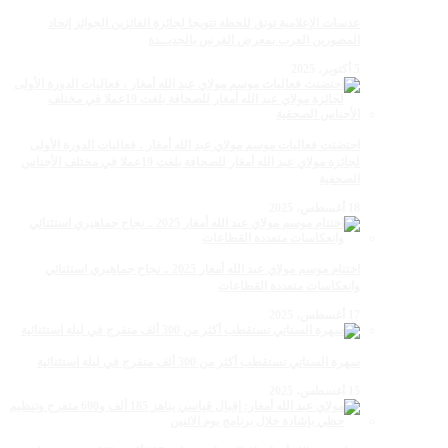
عدسات الإعلامية توتق للحظة تتويجا لجائزة الفائزين الجوائز إتحاد
المصورين العرب بمعرض الفرس بالجديــدة
5 أكتوبر، 2025
احتضنت فعاليات موسم مولاي عبد الله أمغار ، فعاليات الدورة الأولى
لجائزة مولاي عبد الله أمغار للصحافة بلغت 19عملا في مختلف الأجناس
الصحفية
18 أغسطس، 2025
اختتام موسم مولاي عبد الله أمغار 2025 .. نجاح جماهيري استثنائي
وانعكاسات متعددة القطاعات
17 أغسطس، 2025
سهرة الستاتي تستقطب أكثر من 300 ألف متفرج في ليلة استثنائية
15 أغسطس، 2025