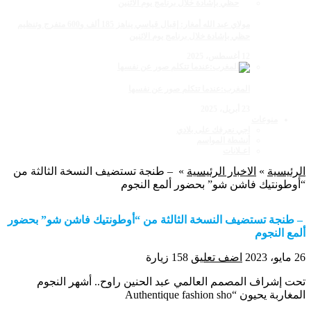
مولاي عبد الله أمغار: إقبال قياسي يناهز 185 ألف و600 متفرج وتنظيم
حظي بإشادة خلال برنامج يوم الاثنين
12 أغسطس، 2025
المغرب:عندما تتكلم صور عن نفسها
23 أبريل، 2025
منوعات
اجي نعرفك على بلادي
أنشطة المواسم
اعـلانات
الرئيسية
»
الاخبار الرئيسية
»
– طنجة تستضيف النسخة الثالثة من
“أوطونتيك فاشن شو” بحضور ألمع النجوم
– طنجة تستضيف النسخة الثالثة من “أوطونتيك فاشن شو” بحضور
ألمع النجوم
26 مايو، 2023
اضف تعليق
158 زيارة
تحت إشراف المصمم العالمي عبد الحنين راوح.. أشهر النجوم
المغاربة يحيون “Authentique fashion sho