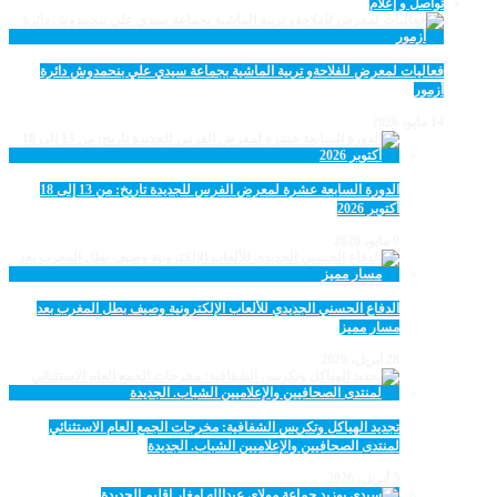
تواصل و إعلام
فعاليات لمعرض للفلاحةو تربية الماشية بجماعة سيدي علي بنحمدوش دائرة
أزمور
14 مايو، 2026
الدورة السابعة عشرة لمعرض الفرس للجديدة تاريخ: من 13 إلى 18
أكتوبر 2026
9 مايو، 2026
الدفاع الحسني الجديدي للألعاب الإلكترونية وصيف بطل المغرب بعد
مسار مميز
28 أبريل، 2026
تجديد الهياكل وتكريس الشفافية: مخرجات الجمع العام الاستثنائي
لمنتدى الصحافيين والإعلاميين الشباب. الجديدة
5 أبريل، 2026