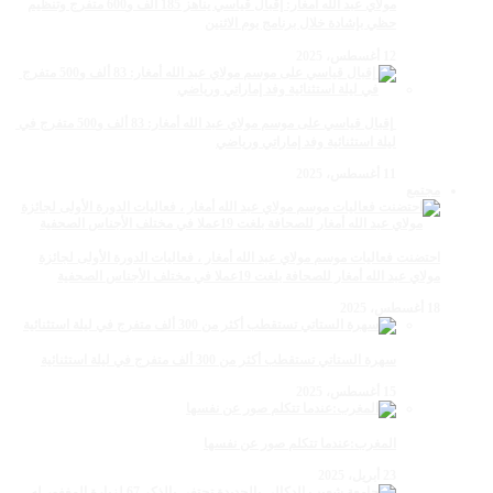
مولاي عبد الله أمغار: إقبال قياسي يناهز 185 ألف و600 متفرج وتنظيم
حظي بإشادة خلال برنامج يوم الاثنين
12 أغسطس، 2025
‏‪ إقبال قياسي على موسم مولاي عبد الله أمغار: 83 ألف و500 متفرج في
ليلة استثنائية وفد إماراتي ورياضي
11 أغسطس، 2025
مجتمع
احتضنت فعاليات موسم مولاي عبد الله أمغار ، فعاليات الدورة الأولى لجائزة
مولاي عبد الله أمغار للصحافة بلغت 19عملا في مختلف الأجناس الصحفية
18 أغسطس، 2025
سهرة الستاتي تستقطب أكثر من 300 ألف متفرج في ليلة استثنائية
15 أغسطس، 2025
المغرب:عندما تتكلم صور عن نفسها
23 أبريل، 2025