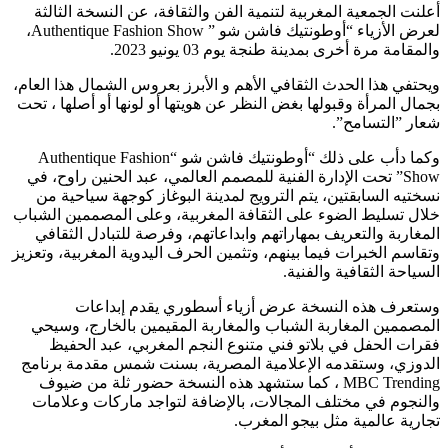
أعلنت الجمعية المغربية لتنمية الفن والثقافة، عن النسخة الثالثة
لعرض الأزياء “أوطونتيك فاشن شو ” Authentique Fashion Show،
والمقامة مرة أخرى بمدينة طنجة يوم 03 يونيو 2023.
ويحتفي هذا الحدث الثقافي الأهم و الأبرز بعروس الشمال هذا العام،
بجمال المرأة وقبولها بغض النظر عن هويتها أو لونها أو أصلها ، تحت
شعار ”التسامح”.
وكما دأب على ذلك “أوطونتيك فاشن شو “Authentique Fashion
Show” تحت الإدارة الفنية للمصمم العالمي، عبد الحنين راوح، في
نسختيه السابقتين، يتم الترويج لمدينة البوغاز كوجهة سياحية من
خلال تسليط الضوء على الثقافة المغربية، وعلى المصممين الشباب
المغاربة والتعريف بمهاراتهم وابداعاتهم، وفرصة للتبادل الثقافي
وتقاسم الخبرات فيما بينهم، وتثمين الحرف اليدوية المغربية، وتعزيز
السياحة الثقافية والفنية.
وستعرف هذه النسخة عرض أزياء أسطوري يقدم إبداعات
المصممين المغاربة الشباب والمغاربة المقيمين بالخارج، وسيحي
فقرات الحفل في بلاتو فني متنوع النجم المغربي، عبد الحفيظ
الدوزي، وستقدمه الإعلامية المصرية، بسنت شمس مقدمة برنامج
MBC Trending ، كما ستشهد هذه النسخة حضور ثلة من ضيوف
والنجوم في مختلف المجالات، بالإضافة لتواجد ماركات وعلامات
تجارية عالمية مثل بيجو المغرب.