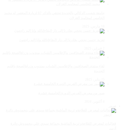
جامعة شعيب الدكالي بالجديدة تحتفي بالذكر 67 لزيارة المغفور له محمد
الخامس لمحاميد الغزلان
10 مارس، 2025
تعزية :حسن نجحي يغادرنا إلى دار البقاءإنالله وإنا إليه راجعون
2 فبراير، 2025
لقاء منتدى الصحافيين والإعلاميين الشباب بمندوب وزراةالصحة بإقليم
الجديدة
25 يناير، 2025
صور من معرض الفرس الدورة الخامسة عشرة
4 أكتوبر، 2024
صـور
فعاليات لمعرض للفلاحةو تربية الماشية بجماعة سيدي علي بنحمدوش دائرة
أزمور