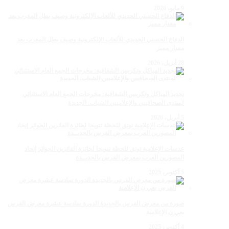
9 مايو، 2026
الدفاع الحسني الجديدي للألعاب الإلكترونية وصيف بطل المغرب بعد
مسار مميز
28 أبريل، 2026
تجديد الهياكل وتكريس الشفافية: مخرجات الجمع العام الاستثنائي
لمنتدى الصحافيين والإعلاميين الشباب. الجديدة
5 أبريل، 2026
عدسات الإعلامية توتق للحظة تتويجا لجائزة الفائزين الجوائز إتحاد
المصورين العرب بمعرض الفرس بالجديــدة
5 أكتوبر، 2025
صورة من معرض الفرس بالجديدة الدورة سادسة عشرة معرض الفرس
بعي ن الإعلامية
4 أكتوبر، 2025