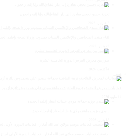
تعزية :حسن نجحي يغادرنا إلى دار البقاءإنالله وإنا إليه راجعون
2 فبراير، 2025
لقاء منتدى الصحافيين والإعلاميين الشباب بمندوب وزراةالصحة بإقليم الجدي
25 يناير، 2025
صور من معرض الفرس الدورة الخامسة عشرة
4 أكتوبر، 2024
صـور
فعاليات لمعرض للفلاحةو تربية الماشية بجماعة سيدي علي بنحمدوش دائرة أزمور
14 مايو، 2026
سيدي بوزيد جماعة مولاي عبدالله امغار إقليم الجديدة
18 يناير، 2026
احتضنت فعاليات موسم مولاي عبد الله أمغار ، فعاليات الدورة الأولى لجائزة مولاي عبد الله أمغار