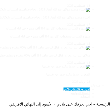
18 أغسطس، 2025
اختتام موسم مولاي عبد الله أمغار 2025 .. نجاح جماهيري استثنائي وانعكاسات متعددة القطاعات
17 أغسطس، 2025
سهرة الستاتي تستقطب أكثر من 300 ألف متفرج في ليلة استثنائية
15 أغسطس، 2025
مولاي عبد الله أمغار: إقبال قياسي يناهز 185 ألف و600 متفرج وتنظيم حظي بإشادة خلال برنامج يوم الاثنين
12 أغسطس، 2025
المغرب:عندما تتكلم صور عن نفسها
23 أبريل، 2025
منوعات
اجي نعرفك على بلادي
أنشطة المواسم
اعـلانات
الرئيسية
»
اجي نعرفك على بلادي
»
الأسود إلى النهائي الإفريقي