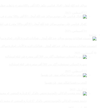
مولاي عبد الله أمغار: إقبال قياسي يناهز 185 ألف و600 متفرج وتنظيم حظي بإشادة خلال برنامج يوم الاثنين
12 أغسطس، 2025
‏‪ إقبال قياسي على موسم مولاي عبد الله أمغار: 83 ألف و500 متفرج في ليلة استثنائية وفد إماراتي ورياضي
11 أغسطس، 2025
مجتمع
احتضنت فعاليات موسم مولاي عبد الله أمغار ، فعاليات الدورة الأولى لجائزة مولاي عبد الله أمغار للصحافة ب
18 أغسطس، 2025
سهرة الستاتي تستقطب أكثر من 300 ألف متفرج في ليلة استثنائية
15 أغسطس، 2025
المغرب:عندما تتكلم صور عن نفسها
23 أبريل، 2025
جامعة شعيب الدكالي بالجديدة تحتفي بالذكر 67 لزيارة المغفور له محمد الخامس لمحاميد الغزلان
10 مارس، 2025