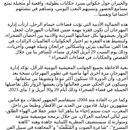
والجيران حول حكواتي يسرد حكايات بطولية، واقعية أو متخيلة تمتع
مسامع الحضور وتنسيهم التعب اليومي، وتساهم في تنشئتهم
اجتماعيا ونفسيا…
هذه الجمالية الأدبية التي تؤثث فضاءات خيمام الرحل، ارتأت إدارة
المهرجان أن تكون فقرة مهمة ضمن فعاليات المهرجان، لجعل
الزوار يعيشونها بكل جماليتها السردية والادبية بين أحضان الصحراء،
ولتنشيط هذه الفقرة تم اختيار الحكواتيات العالميات الرائدات في
هذا الفن: ساليف بيرثي وباسكالين جرانجان ونبيلة فهمي وأخريات،
وذلك يوم السبت 29 أبريل الجاري مساء، لتُسافر بنا من خلال
القصص والحكايات في فضاءات الصحراء.”
بغية الاحاطة بجميع الجوانب المعيشية اليومية للرحَّل، تؤكد إدارة
المهرجان مرة أخرى أنها ماضية في تطوير المهرجان نسخة بعد
أخرى، وأن الدورة 18 ستكون أكثر تنوعا وتشويقا من سابقاتها،
وسيكون فن الحكي ضمن فعالياتها وأن يعيشها الزوار بكل تفاصيلها
الجميلة في فضاء الصحراء وذلك أيام 29 و30 أبريل و 1 ماي 2023.
وكما جرت العادة منذ 2004، سيتقاسم الجمهور لحظات مع فنانين
مشهورين دوليا، قادمون من العديد من الأقطار وطبعا من داخل
المغرب، حيث سيتم إحياء ما يناهز اثنا عشر حفلا في الهواء الطلق،
تنير ليالي امحاميد الغزلان، من خلال برمجة موسيقية متنوعة
ومتوازنة إذ سيستضيف المطربة اللبنانية جاهدة وهبه “كاهنة
المسرح”، “شاعرة الصوت و المُثَقَّفتُه” و”المجاهدة في سبيل الفن