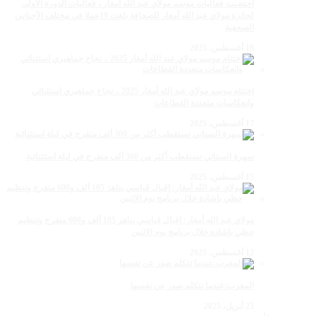
احتضنت فعاليات موسم مولاي عبد الله أمغار ، فعاليات الدورة الأولى
لجائزة مولاي عبد الله أمغار للصحافة بلغت 19عملا في مختلف الأجناس
الصحفية
18 أغسطس، 2025
اختتام موسم مولاي عبد الله أمغار 2025 .. نجاح جماهيري استثنائي
وانعكاسات متعددة القطاعات
17 أغسطس، 2025
سهرة الستاتي تستقطب أكثر من 300 ألف متفرج في ليلة استثنائية
15 أغسطس، 2025
مولاي عبد الله أمغار: إقبال قياسي يناهز 185 ألف و600 متفرج وتنظيم
حظي بإشادة خلال برنامج يوم الاثنين
12 أغسطس، 2025
المغرب:عندما تتكلم صور عن نفسها
23 أبريل، 2025