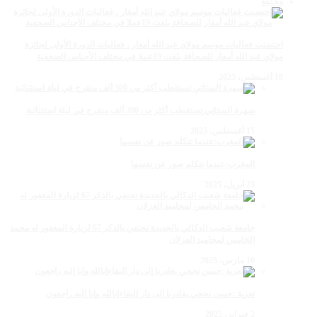
مجتمع
احتضنت فعاليات موسم مولاي عبد الله أمغار ، فعاليات الدورة الأولى لجائزة
مولاي عبد الله أمغار للصحافة بلغت 19عملا في مختلف الأجناس الصحفية
18 أغسطس، 2025
سهرة الستاتي تستقطب أكثر من 300 ألف متفرج في ليلة استثنائية
15 أغسطس، 2025
المغرب:عندما تتكلم صور عن نفسها
23 أبريل، 2025
جامعة شعيب الدكالي بالجديدة تحتفي بالذكر 67 لزيارة المغفور له محمد
الخامس لمحاميد الغزلان
10 مارس، 2025
تعزية :حسن نجحي يغادرنا إلى دار البقاءإنالله وإنا إليه راجعون
2 فبراير، 2025