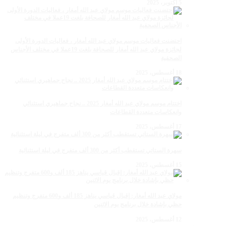
5 أكتوبر، 2025
احتضنت فعاليات موسم مولاي عبد الله أمغار ، فعاليات الدورة الأولى
لجائزة مولاي عبد الله أمغار للصحافة بلغت 19عملا في مختلف الأجناس
الصحفية
18 أغسطس، 2025
اختتام موسم مولاي عبد الله أمغار 2025 .. نجاح جماهيري استثنائي
وانعكاسات متعددة القطاعات
17 أغسطس، 2025
سهرة الستاتي تستقطب أكثر من 300 ألف متفرج في ليلة استثنائية
15 أغسطس، 2025
مولاي عبد الله أمغار: إقبال قياسي يناهز 185 ألف و600 متفرج وتنظيم
حظي بإشادة خلال برنامج يوم الاثنين
12 أغسطس، 2025