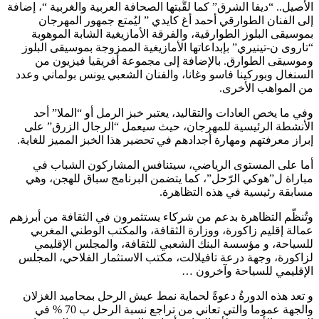
الأصيل.. “ديفا الشرق” كما لقَّبتها الصحافة العربية والغربية “، إضافة
إلى الفنان الطوارقي أحمد أغ كايدي ” ليُمتع جمهور المهرجان
بموسيقى البلوز الطوارقية، والفرقة الأمازيغية الشابة الموهوبة
“تاروى ن-تينيري” بإبداعاتها الأمازيغية الممزوجة بموسيقى البلوز
وموسيقى الطوارق. بالإضافة إلى مجموعة أفريقيا فيزيون من
السنغال وبوركينا فاسو وغانا، والفنان الشعبي يونس بولماني وعدد
من المواهب الأخرى.
وفي ما يخص العادات والتقاليد، يعتبر خبز الرمل أو “الملا” أحد
الأنشطة الرئيسية للمهرجان، حيث سيعمل “الرجال الزرق” على
إبراز معرفتهم ومهارة أجدادهم في تحضير هذا الخبز المميز للغاية.
أما على المستوى الرياضي، سيتنافس المشاركون الشباب في
مباراة ل”هوكي الرّحل”، كما يتضمن البرنامج سباق للهجن، وهي
مسابقة رئيسية في هذه التظاهرة.
وتُنظّم التظاهرة بدعم من شركاء يستثمرون في الثقافة من أبرزهم
عمالة إقليم زاكورة، ووزارة الثقافة، والمكتب الوطني المغربي
للسياحة، و مؤسسة البنك الشعبي للثقافة، والمجلس الإقليمي
لزاكورة، وجهة درعة تافيلالت، مكتب الاستثمار الفلاحي، المجلس
الإقليمي للسياحة وآخرون …
و تعد هذه الدورةُ دعوةً لحماية نمط عيش الرحل بمحاميد الغزلان
والجهة عموما والتي تعاني من تراجع نسبة الرحل ب 70 % في