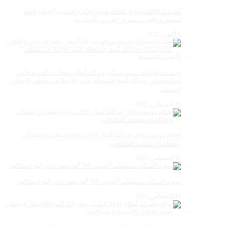
عدسات الإعلامية توتق للحظة تتويجا لجائزة الفائزين الجوائز إتحاد
المصورين العرب بمعرض الفرس بالجديــدة
5 أكتوبر، 2025
احتضنت فعاليات موسم مولاي عبد الله أمغار ، فعاليات الدورة الأولى
لجائزة مولاي عبد الله أمغار للصحافة بلغت 19عملا في مختلف الأجناس
الصحفية
18 أغسطس، 2025
اختتام موسم مولاي عبد الله أمغار 2025 .. نجاح جماهيري استثنائي
وانعكاسات متعددة القطاعات
17 أغسطس، 2025
سهرة الستاتي تستقطب أكثر من 300 ألف متفرج في ليلة استثنائية
15 أغسطس، 2025