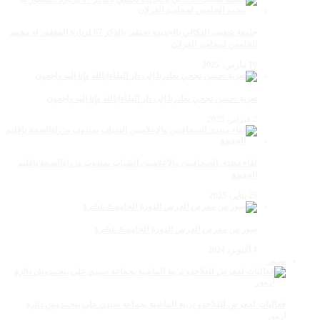
جامعة شعيب الدكالي بالجديدة تحتفي بالذكر 67 لزيارة المغفور له محمد
الخامس لمحاميد الغزلان
10 مارس، 2025
تعزية :حسن نجحي يغادرنا إلى دار البقاءإنالله وإنا إليه راجعون
2 فبراير، 2025
لقاء منتدى الصحافيين والإعلاميين الشباب بمندوب وزراةالصحة بإقليم
الجديدة
25 يناير، 2025
صور من معرض الفرس الدورة الخامسة عشرة
4 أكتوبر، 2024
صـور
فعاليات لمعرض للفلاحةو تربية الماشية بجماعة سيدي علي بنحمدوش دائرة
أزمور