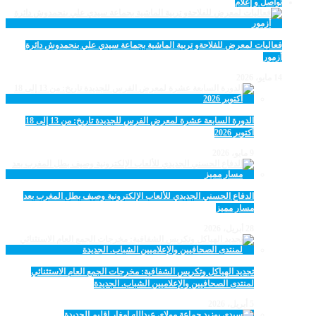
تواصل و إعلام
فعاليات لمعرض للفلاحةو تربية الماشية بجماعة سيدي علي بنحمدوش دائرة
أزمور
14 مايو، 2026
الدورة السابعة عشرة لمعرض الفرس للجديدة تاريخ: من 13 إلى 18
أكتوبر 2026
9 مايو، 2026
الدفاع الحسني الجديدي للألعاب الإلكترونية وصيف بطل المغرب بعد
مسار مميز
28 أبريل، 2026
تجديد الهياكل وتكريس الشفافية: مخرجات الجمع العام الاستثنائي
لمنتدى الصحافيين والإعلاميين الشباب. الجديدة
5 أبريل، 2026