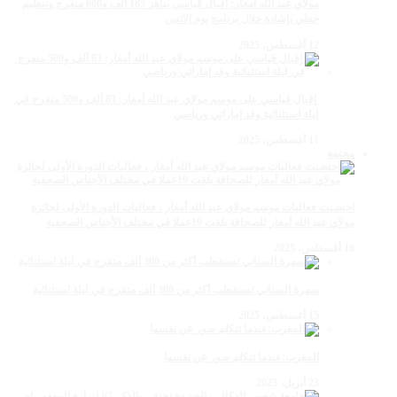
مولاي عبد الله أمغار: إقبال قياسي يناهز 185 ألف و600 متفرج وتنظيم
حظي بإشادة خلال برنامج يوم الاثنين
12 أغسطس، 2025
‏‪ إقبال قياسي على موسم مولاي عبد الله أمغار: 83 ألف و500 متفرج في
ليلة استثنائية وفد إماراتي ورياضي
11 أغسطس، 2025
مجتمع
احتضنت فعاليات موسم مولاي عبد الله أمغار ، فعاليات الدورة الأولى لجائزة
مولاي عبد الله أمغار للصحافة بلغت 19عملا في مختلف الأجناس الصحفية
18 أغسطس، 2025
سهرة الستاتي تستقطب أكثر من 300 ألف متفرج في ليلة استثنائية
15 أغسطس، 2025
المغرب:عندما تتكلم صور عن نفسها
23 أبريل، 2025