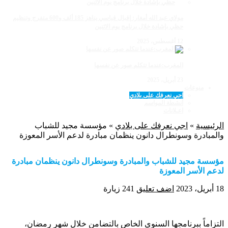
مولاي عبد الله أمغار: إقبال قياسي يناهز 185 ألف و600 متفرج وتنظيم
حظي بإشادة خلال برنامج يوم الاثنين
12 أغسطس، 2025
المغرب:عندما تتكلم صور عن نفسها
23 أبريل، 2025
منوعات
اجي نعرفك على بلادي
أنشطة المواسم
اعـلانات
الرئيسية
»
اجي نعرفك على بلادي
»
مؤسسة مجيد للشباب
والمبادرة وسونطرال دانون ينظمان مبادرة لدعم الأسر المعوزة
مؤسسة مجيد للشباب والمبادرة وسونطرال دانون ينظمان مبادرة
لدعم الأسر المعوزة
18 أبريل، 2023
اضف تعليق
241 زيارة
التزاماً ببرنامجها السنوي الخاص بالتضامن خلال شهر رمضان،