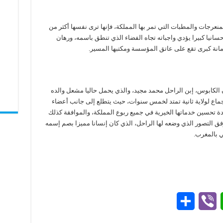
نعرجات والمطبات التي تمر بها المملكة، فإنها ترى نفسها أكثر من
انيا كبيرا يؤدي واجباته تجاه الفضاء الذي تنطق باسمه، ورهان
انة كبرى تقع على عاتق المؤسسة ومكتبها المسير.
ان الكابوس، إبن الراحل محمد مجيد، والذي يحمل حاليا مشعل والده
جماع لولاية ثانية تمتد لخمس سنوات، حيث يتطلع إلى جانب أعضاء
 تحسين خدماتها الخيرية في جميع ربوع المملكة، والموافقة كذلك
ق التصور الذي وضعه لها الراحل، الذي كان إنسانا مميزا بصم إسمه
ي بالمغرب.
S
V
W
h
i
h