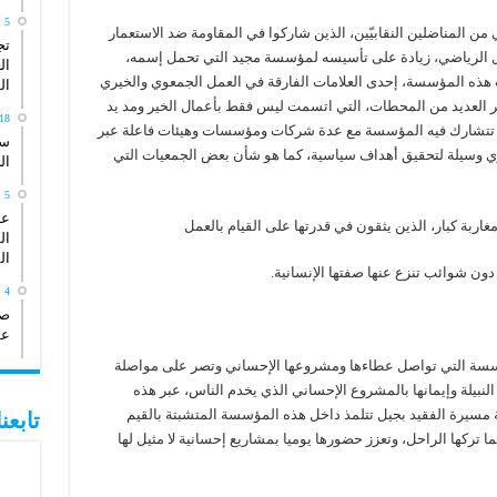
5 أبريل، 2026
 من المناضلين النقابيّين، الذين شاركوا في المقاومة ضد الاستعمار
تج
 الرياضي، زيادة على تأسيسه لمؤسسة مجيد التي تحمل إسمه،
ال
 هذه المؤسسة، إحدى العلامات الفارقة في العمل الجمعوي والخيري
ال
ر العديد من المحطات، التي اتسمت ليس فقط بأعمال الخير ومد يد
18 يناير، 26
ل تتشارك فيه المؤسسة مع عدة شركات ومؤسسات وهيئات فاعلة عبر
سي
ري وسيلة لتحقيق أهداف سياسية، كما هو شأن بعض الجمعيات التي
ال
5 أكتوبر، 2025
عد
بة كبار، الذين يثقون في قدرتها على القيام بالعمل
ال
ال
ون شوائب تنزع عنها صفتها الإنسانية.
4 أكتوبر، 2025
صو
عش
مؤسسة التي تواصل عطاءها ومشروعها الإحساني وتصر على مواصلة
لنبيلة وإيمانها بالمشروع الإحساني الذي يخدم الناس، عبر هذه
مسيرة الفقيد بجيل تتلمذ داخل هذه المؤسسة المتشبتة بالقيم
تابع
 تركها الراحل، وتعزز حضورها يوميا بمشاريع إحسانية لا مثيل لها