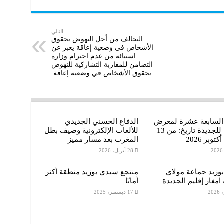
a
b
a
r
e
t
التالي
التحالف من أجل النهوض بحقوق
الأشخاص في وضعية إعاقة يعبر عن
e
r
s
استيائه من عدم احترام وزارة
التضامن للمقاربة التشاركية للنهوض
A
بحقوق الأشخاص في وضعية إعاقة.
p
p
 السابعة عشرة لمعرض
الدفاع الحسني الجديدي
الفرس للجديدة تاريخ: من 13
للألعاب الإلكترونية وصيف بطل
المغرب بعد مسار مميز
28 أبريل، 2026
وزيد جماعة مولاي
منتجع سيدي بوزيد منطقة أكثر
 امغار إقليم الجديدة
أمانًا
17 ديسمبر، 2025