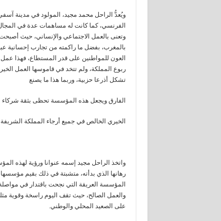
ويُعدُّ الراحل محمد مجيد، المولود في مدينة آسفي
الفرنسي، كما كانت له مساهمات عدة في المجال
وتعنى بالعمل الاجتماعي والإنساني، حيث أصبحت
بالمغرب، بفضل ما راكمته من تجارب إحسانية عب
العون للمواطنين على قدر المستطاع، فهذا عم
ربوع المملكة، ولم تتخد في قاموسها العمل الخي
تشكل أذرعا حزبية، وربما هذا ما يصنع
الفارق ويجعل هذه المؤسسة تحظى بثقة شركاء مغار
الخيري الخالص في جميع أرجاء المملكة الشريفة د
واتخذ الراحل مجيد إسمه عنوانا ورؤية لهذه ال
رهانها الذي بدأته، متشبتة في ذلك بقيم مؤسسها ا
المؤسسة العريقة التي نجحت باقتدار في مواصلة 
والعمل الصالح، حيث تقف اليوم راسخة وقوية مثلما
على الصعيد المحلي والوطني.