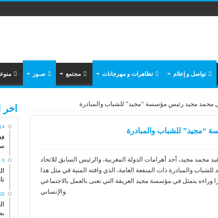
تواصل و إعلام
تظاهرات و مهرجانات
مجتمع
صـور
منوع
 محمد مجيد رئيس مؤسسة “مجيد” للشباب والمبادرة
اخر ا
14 مايو، 026
 “مجيد” للشباب والمبادرة
فع
سي
يد محمد مجيد، أحد أهرامات الدولة المغربية، والرئيس السابق للاتحاد
9 مايو، 2026
شباب والمبادرة ذات المنفعة العامة، الذي وافته المنية في مثل هذا
ال
تاريخ
بعدما ترك إرثًا كبيرا وراءه يتمثل في مؤسسة مجيد العريقة التي تعنى بالعمل بالاجتماعي
والإنساني.
28 أبريل، 26
ال
بط