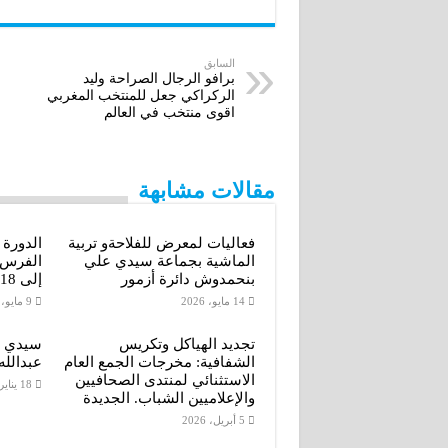
a
s
i
n
c
i
s
t
k
e
السابق
برافو الرجال الصراحة وليد
الركراكي جعل للمنتخب المغربي
l
e
t
e
b
اقوى منتخب في العالم
n
e
d
o
g
r
I
o
مقالات مشابهة
e
n
k
فعاليات لمعرض للفلاحةو تربية
الدورة
r
الماشية بجماعة سيدي علي
بنحمدوش دائرة أزمور
إلى 18 أكتوبر 2026
14 مايو، 2026
9 مايو، 2026
تجديد الهياكل وتكريس
سيدي ب
الشفافية: مخرجات الجمع العام
عبدالله
الاستثنائي لمنتدى الصحافيين
18 يناير، 2026
والإعلاميين الشباب. الجديدة
5 أبريل، 2026