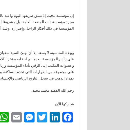
إن مؤسسة مجيد، إذ تشق طريقها اليوم واعية بالم
مجرد مؤسسة ذات المنفعة العامة، بل مشروعا إحس
المؤسسة في ذلك أفكار الراحل وإصراره، وتلك أم
وبهذه المناسبة، لا يسعنا إلا أن نهنئ السيد سفي
على رأس المؤسسة، بعدما تم انتخابه مؤخرا بالا
وعضوات المكتب إلى الرقي بأداء المؤسسة وزيادة
على مجموعة من القرارات التي تخدم الساكنة، وف
بمداد الذهب في سجل التاريخ الرياضي والإحسان
رحم الله الفقيد محمد مجيد .
شـاركها الأن
E
M
T
L
F
m
e
w
i
a