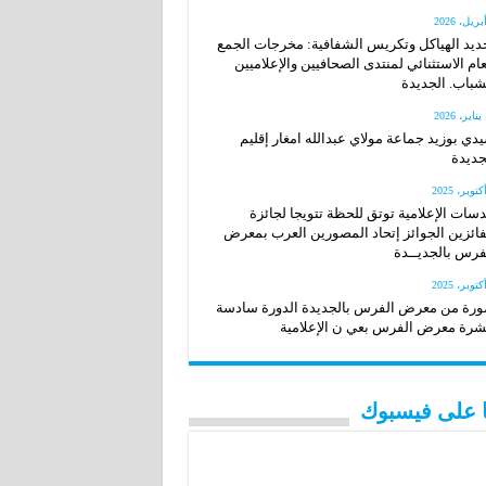
ديد الهياكل وتكريس الشفافية: مخرجات الجمع
عام الاستثنائي لمنتدى الصحافيين والإعلاميين
شباب. الجديدة
20
دي بوزيد جماعة مولاي عبدالله امغار إقليم
جديدة
سات الإعلامية توتق للحظة تتويجا لجائزة
فائزين الجوائز إتحاد المصورين العرب بمعرض
فرس بالجديــدة
رة من معرض الفرس بالجديدة الدورة سادسة
رة معرض الفرس بعي ن الإعلامية
نا على فيسبوك