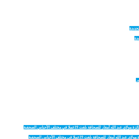
دة
 للصحافة بلغت 19عملا في مختلف الأجناس الصحفية