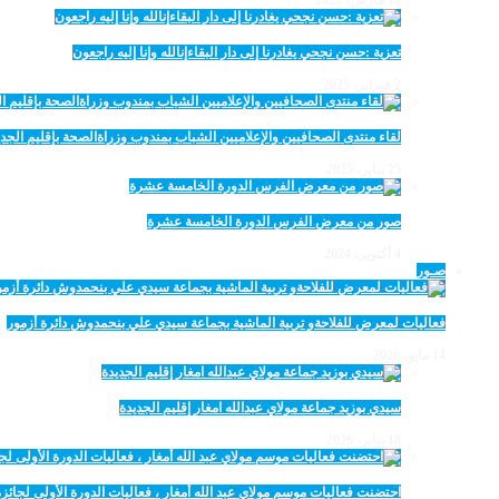
تعزية :حسن نجحي يغادرنا إلى دار البقاءإنالله وإنا إليه راجعون
2 فبراير، 2025
لقاء منتدى الصحافيين والإعلاميين الشباب بمندوب وزراةالصحة بإقليم الجدي
25 يناير، 2025
صور من معرض الفرس الدورة الخامسة عشرة
4 أكتوبر، 2024
صـور
فعاليات لمعرض للفلاحةو تربية الماشية بجماعة سيدي علي بنحمدوش دائرة أزمور
14 مايو، 2026
سيدي بوزيد جماعة مولاي عبدالله امغار إقليم الجديدة
18 يناير، 2026
احتضنت فعاليات موسم مولاي عبد الله أمغار ، فعاليات الدورة الأولى لجائزة مولاي عبد الله أمغار