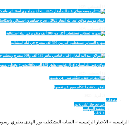
18 أغسطس، 2025
اختتام موسم مولاي عبد الله أمغار 2025 .. نجاح جماهيري استثنائي وانعكاسات متعددة القطاعات
17 أغسطس، 2025
سهرة الستاتي تستقطب أكثر من 300 ألف متفرج في ليلة استثنائية
15 أغسطس، 2025
مولاي عبد الله أمغار: إقبال قياسي يناهز 185 ألف و600 متفرج وتنظيم حظي بإشادة خلال برنامج يوم الاثنين
12 أغسطس، 2025
المغرب:عندما تتكلم صور عن نفسها
23 أبريل، 2025
منوعات
اجي نعرفك على بلادي
أنشطة المواسم
اعـلانات
الرئيسية
»
الاخبار الرئيسية
»
الفنانة التشكيلية نور الهدى يغفري رسو