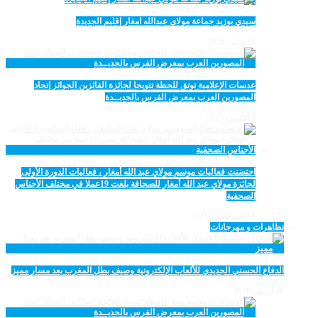
سيدي بوزيد جماعة مولاي عبدالله امغار إقليم الجديدة
18 يناير، 2026
عدسات الإعلامية توتق للحظة تتويجا لجائزة الفائزين الجوائز إتحاد
المصورين العرب بمعرض الفرس بالجديــدة
5 أكتوبر، 2025
احتضنت فعاليات موسم مولاي عبد الله أمغار ، فعاليات الدورة الأولى
لجائزة مولاي عبد الله أمغار للصحافة بلغت 19عملا في مختلف الأجناس
الصحفية
18 أغسطس، 2025
تظاهرات و مهرجانات
الدفاع الحسني الجديدي للألعاب الإلكترونية وصيف بطل المغرب بعد مسار مميز
28 أبريل، 2026