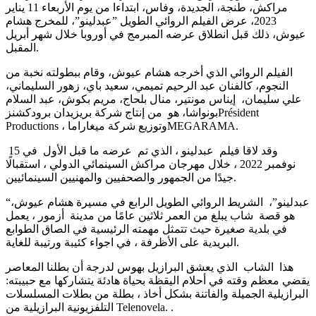
مراكش، طنجة، الجديدة، وفاس، ابتداءا من يوم الأربعاء 11 يناير
2023، عرض الفيلم الروائي الطويل ”عبدلينو”، للمخرج هشام
عيوش، ذلك قبل انطلاق عرضه المبرمج في أوروبا خلال شهر أبريل
المقبل.
الفيلم الروائي الذي أخرجه هشام عيوش، وقام ببطولته نخبة من
النجوم، كالفنان عبد الرحيم تميمي، سعيد باي، زهور السليماني،
علي سليمان، إيناس مونتير، منال بلحاج، مريم بكوش، عبد السلام
بونواشا، هو من إنتاج شركة بريزيدان برودكشنزPrésident
Productions ، وتوزيع شركة ميغاراماMEGARAMA.
وقد لاقا فيلم عبدلينو ، الذي تم عرضه ما قبل الأول في 15
نوفمبر 2022 ، خلال مهرجان مراكش السينمائي الدولي ، استقبالًا
جيدًا من الجمهور والصحفيين والمهنيين السينمائيين.
“عبدلينو”، الشريط الروائي الطويل الرابع في مسيرة هشام عيوش،
هو قصة شاب يبلغ من العمر ثلاثين عامًا من مدينة أزمور ، يعمل
في بلدية صغيرة حيث تتمثل مهمته الرئيسية في الصاق الطوابع
البريدية على الأظرفة ، في اجواء كئيبة ورتيبة للغاية.
هذا الشاب الذي يعشق البرازيل بهوس لدرجة أن بطلنا المعاصر
يقضي معظم وقته في أحلام اليقظة بحياة هادئة يتشاركها مع حبيبته:
البرازيلية الجميلة والفاتنة بشكل أخاذ ، بطلة من بطلات المسلسلات
التلفزيونية البرازيلية من Telenovela. .