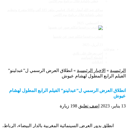
مولاي عبد الله أمغار: إقبال قياسي يناهز 185 ألف و600 متفرج وتنظيم
حظي بإشادة خلال برنامج يوم الاثنين
12 أغسطس، 2025
المغرب:عندما تتكلم صور عن نفسها
23 أبريل، 2025
منوعات
اجي نعرفك على بلادي
أنشطة المواسم
اعـلانات
الرئيسية
»
الاخبار الرئيسية
»
انطلاق العرض الرسمي ل”عبدلينو”
الفيلم الرابع المطول لهشام عيوش
انطلاق العرض الرسمي ل”عبدلينو” الفيلم الرابع المطول لهشام
عيوش
13 يناير، 2023
اضف تعليق
198 زيارة
انطلق بدور العرض السينمائية المغربية بالدار البيضاء، الرباط،