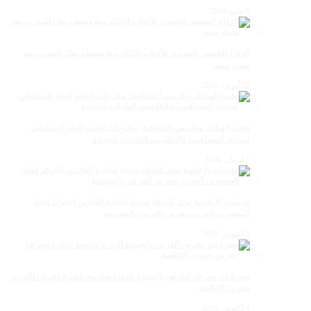
9 مايو، 2026
الدفاع الحسني الجديدي للألعاب الإلكترونية وصيف بطل المغرب بعد
مسار مميز
28 أبريل، 2026
تجديد الهياكل وتكريس الشفافية: مخرجات الجمع العام الاستثنائي
لمنتدى الصحافيين والإعلاميين الشباب. الجديدة
5 أبريل، 2026
عدسات الإعلامية توتق للحظة تتويجا لجائزة الفائزين الجوائز إتحاد
المصورين العرب بمعرض الفرس بالجديــدة
5 أكتوبر، 2025
صورة من معرض الفرس بالجديدة الدورة سادسة عشرة معرض الفرس
بعي ن الإعلامية
4 أكتوبر، 2025