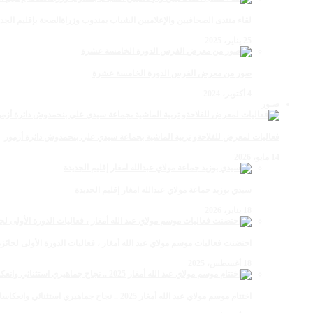
لقاء منتدى الصحافيين والإعلاميين الشباب بمندوب وزراةالصحة بإقليم الجدي
25 يناير، 2025
صور من معرض الفرس الدورة الخامسة عشرة
4 أكتوبر، 2024
صـور
فعاليات لمعرض للفلاحةو تربية الماشية بجماعة سيدي علي بنحمدوش دائرة أزمور
14 مايو، 2026
سيدي بوزيد جماعة مولاي عبدالله امغار إقليم الجديدة
18 يناير، 2026
احتضنت فعاليات موسم مولاي عبد الله أمغار ، فعاليات الدورة الأولى لجائزة مولاي عبد الله أمغار
18 أغسطس، 2025
اختتام موسم مولاي عبد الله أمغار 2025 .. نجاح جماهيري استثنائي وانعكاسات متعددة القطاعات