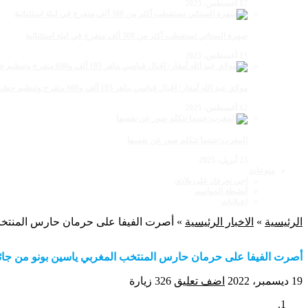
17 أغسطس، 2025
سهرة الستاتي تستقطب أكثر من 300 ألف متفرج في ليلة استثنائية
15 أغسطس، 2025
مولاي عبد الله أمغار: إقبال قياسي يناهز 185 ألف و600 متفرج وتنظيم حظي بإشادة خلال برنامج يوم الاثنين
12 أغسطس، 2025
المغرب:عندما تتكلم صور عن نفسها
23 أبريل، 2025
منوعات
اجي نعرفك على بلادي
أنشطة المواسم
اعـلانات
الرئيسية
»
الاخبار الرئيسية
»
أصرت الفيفا على حرمان حارس المنتخب المغربي ي‫‬
أصرت الفيفا على حرمان حارس المنتخب المغربي ياسين بونو من جائزة أفضل حارس ⁧‫في ‬
19 ديسمبر، 2022
اضف تعليق
326 زيارة