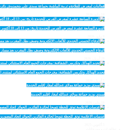
فعاليات لمعرض للفلاحةو تربية الماشية بجماعة سيدي علي بنحمدوش دائرة
14 مايو، 2026
الدورة السابعة عشرة لمعرض الفرس للجديدة تاريخ: من 13 إلى 18 أكتوبر 2026
9 مايو، 2026
الدفاع الحسني الجديدي للألعاب الإلكترونية وصيف بطل المغرب بعد مسار 
28 أبريل، 2026
تجديد الهياكل وتكريس الشفافية: مخرجات الجمع العام الاستثنائي لمنتدى ال
5 أبريل، 2026
سيدي بوزيد جماعة مولاي عبدالله امغار إقليم الجديدة
18 يناير، 2026
عدسات الإعلامية توتق للحظة تتويجا لجائزة الفائزين الجوائز إتحاد المصو
5 أكتوبر، 2025
تظاهرات و مهرجانات