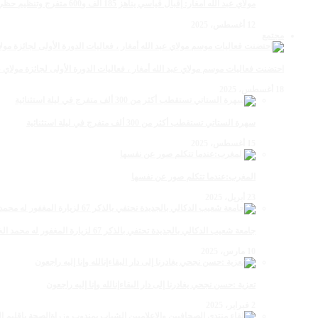
مولاي عبد الله أمغار: إقبال قياسي يناهز 185 ألف و600 متفرج وتنظيم حظي بإشادة خلال برنامج يوم الاثنين
12 أغسطس، 2025
مجتمع
احتضنت فعاليات موسم مولاي عبد الله أمغار ، فعاليات الدورة الأولى لجائزة مولاي عبد الله أمغار للصحافة ب
18 أغسطس، 2025
سهرة الستاتي تستقطب أكثر من 300 ألف متفرج في ليلة استثنائية
15 أغسطس، 2025
المغرب:عندما تتكلم صور عن نفسها
23 أبريل، 2025
جامعة شعيب الدكالي بالجديدة تحتفي بالذكر 67 لزيارة المغفور له محمد الخامس لمحاميد الغزلان
10 مارس، 2025
تعزية :حسن نجحي يغادرنا إلى دار البقاءإنالله وإنا إليه راجعون
2 فبراير، 2025