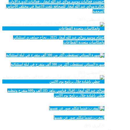
احتضنت فعاليات موسم مولاي عبد الله أمغار ، فعاليات الدورة الأولى
لجائزة مولاي عبد الله أمغار للصحافة بلغت 19عملا في مختلف الأجناس
الصحفية
18 أغسطس، 2025
اختتام موسم مولاي عبد الله أمغار 2025 .. نجاح جماهيري استثنائي
وانعكاسات متعددة القطاعات
17 أغسطس، 2025
سهرة الستاتي تستقطب أكثر من 300 ألف متفرج في ليلة استثنائية
15 أغسطس، 2025
مولاي عبد الله أمغار: إقبال قياسي يناهز 185 ألف و600 متفرج وتنظيم
حظي بإشادة خلال برنامج يوم الاثنين
12 أغسطس، 2025
المغرب:عندما تتكلم صور عن نفسها
23 أبريل، 2025