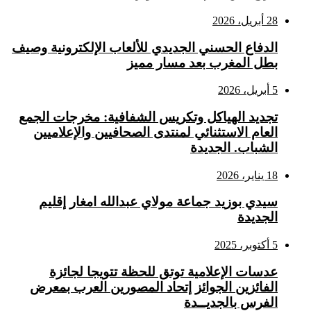
28 أبريل، 2026
الدفاع الحسني الجديدي للألعاب الإلكترونية وصيف
بطل المغرب بعد مسار مميز
5 أبريل، 2026
تجديد الهياكل وتكريس الشفافية: مخرجات الجمع
العام الاستثنائي لمنتدى الصحافيين والإعلاميين
الشباب. الجديدة
18 يناير، 2026
سيدي بوزيد جماعة مولاي عبدالله امغار إقليم
الجديدة
5 أكتوبر، 2025
عدسات الإعلامية توتق للحظة تتويجا لجائزة
الفائزين الجوائز إتحاد المصورين العرب بمعرض
الفرس بالجديــدة