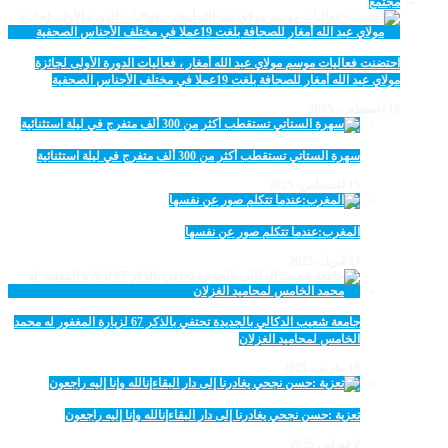
مجتمع
احتضنت فعاليات موسم مولاي عبد الله أمغار ، فعاليات الدورة الأولى لجائزة
مولاي عبد الله أمغار للصحافة بلغت 19عملا في مختلف الأجناس الصحفية
18 أغسطس، 2025
سهرة الستاتي تستقطب أكثر من 300 ألف متفرج في ليلة استثنائية
15 أغسطس، 2025
المغرب:عندما تتكلم صور عن نفسها
23 أبريل، 2025
جامعة شعيب الدكالي بالجديدة تحتفي بالذكر 67 لزيارة المغفور له محمد
الخامس لمحاميد الغزلان
10 مارس، 2025
تعزية :حسن نجحي يغادرنا إلى دار البقاءإنالله وإنا إليه راجعون
2 فبراير، 2025