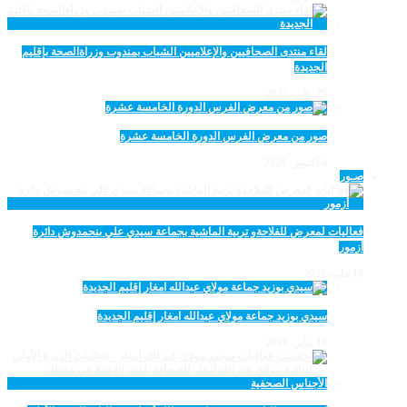
لقاء منتدى الصحافيين والإعلاميين الشباب بمندوب وزراةالصحة بإقليم
الجديدة
25 يناير، 2025
صور من معرض الفرس الدورة الخامسة عشرة
4 أكتوبر، 2024
صـور
فعاليات لمعرض للفلاحةو تربية الماشية بجماعة سيدي علي بنحمدوش دائرة
أزمور
14 مايو، 2026
سيدي بوزيد جماعة مولاي عبدالله امغار إقليم الجديدة
18 يناير، 2026