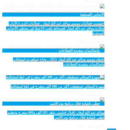
5 أكتوبر، 2025
احتضنت فعاليات موسم مولاي عبد الله أمغار ، فعاليات الدورة الأولى
لجائزة مولاي عبد الله أمغار للصحافة بلغت 19عملا في مختلف الأجناس
الصحفية
18 أغسطس، 2025
اختتام موسم مولاي عبد الله أمغار 2025 .. نجاح جماهيري استثنائي
وانعكاسات متعددة القطاعات
17 أغسطس، 2025
سهرة الستاتي تستقطب أكثر من 300 ألف متفرج في ليلة استثنائية
15 أغسطس، 2025
مولاي عبد الله أمغار: إقبال قياسي يناهز 185 ألف و600 متفرج وتنظيم
حظي بإشادة خلال برنامج يوم الاثنين
12 أغسطس، 2025