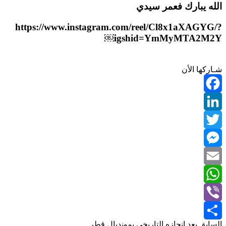
الله يبارك فعمر سيدي
https://www.instagram.com/reel/Cl8x1aXAGYG/?
igshid=YmMyMTA2M2Y￼
شـاركها الأن
Facebook
LinkedIn
Twitter
Messenger
Email
WhatsApp
Viber
السابق
بعد إنجازه التاريخي بمونديال قطر