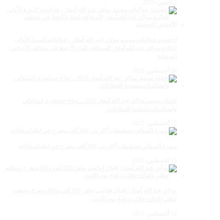
5 أكتوبر، 2025
احتضنت فعاليات موسم مولاي عبد الله أمغار ، فعاليات الدورة الأولى
لجائزة مولاي عبد الله أمغار للصحافة بلغت 19عملا في مختلف الأجناس
الصحفية
18 أغسطس، 2025
اختتام موسم مولاي عبد الله أمغار 2025 .. نجاح جماهيري استثنائي
وانعكاسات متعددة القطاعات
17 أغسطس، 2025
سهرة الستاتي تستقطب أكثر من 300 ألف متفرج في ليلة استثنائية
15 أغسطس، 2025
مولاي عبد الله أمغار: إقبال قياسي يناهز 185 ألف و600 متفرج وتنظيم
حظي بإشادة خلال برنامج يوم الاثنين
12 أغسطس، 2025