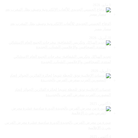
9 مايو، 2026
الدفاع الحسني الجديدي للألعاب الإلكترونية وصيف بطل المغرب بعد
مسار مميز
28 أبريل، 2026
تجديد الهياكل وتكريس الشفافية: مخرجات الجمع العام الاستثنائي
لمنتدى الصحافيين والإعلاميين الشباب. الجديدة
5 أبريل، 2026
عدسات الإعلامية توتق للحظة تتويجا لجائزة الفائزين الجوائز إتحاد
المصورين العرب بمعرض الفرس بالجديــدة
5 أكتوبر، 2025
صورة من معرض الفرس بالجديدة الدورة سادسة عشرة معرض الفرس
بعي ن الإعلامية
4 أكتوبر، 2025