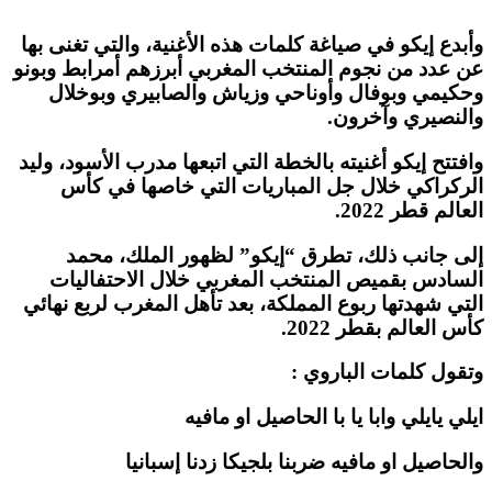
وأبدع إيكو في صياغة كلمات هذه الأغنية، والتي تغنى بها
عن عدد من نجوم المنتخب المغربي أبرزهم أمرابط وبونو
وحكيمي وبوفال وأوناحي وزياش والصابيري وبوخلال
والنصيري وآخرون.
وافتتح إيكو أغنيته بالخطة التي اتبعها مدرب الأسود، وليد
الركراكي خلال جل المباريات التي خاصها في كأس
العالم قطر 2022.
إلى جانب ذلك، تطرق “إيكو” لظهور الملك، محمد
السادس بقميص المنتخب المغربي خلال الاحتفاليات
التي شهدتها ربوع المملكة، بعد تأهل المغرب لربع نهائي
كأس العالم بقطر 2022.
وتقول كلمات الباروي :
ايلي يايلي وابا يا با الحاصيل او مافيه
والحاصيل او مافيه ضربنا بلجيكا زدنا إسبانيا