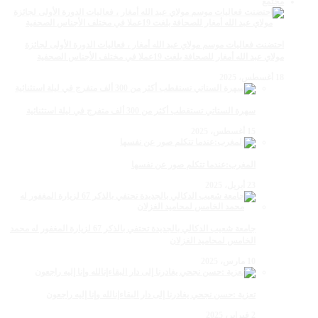
مجتمع
احتضنت فعاليات موسم مولاي عبد الله أمغار ، فعاليات الدورة الأولى لجائزة
مولاي عبد الله أمغار للصحافة بلغت 19عملا في مختلف الأجناس الصحفية
18 أغسطس، 2025
سهرة الستاتي تستقطب أكثر من 300 ألف متفرج في ليلة استثنائية
15 أغسطس، 2025
المغرب:عندما تتكلم صور عن نفسها
23 أبريل، 2025
جامعة شعيب الدكالي بالجديدة تحتفي بالذكر 67 لزيارة المغفور له محمد
الخامس لمحاميد الغزلان
10 مارس، 2025
تعزية :حسن نجحي يغادرنا إلى دار البقاءإنالله وإنا إليه راجعون
2 فبراير، 2025