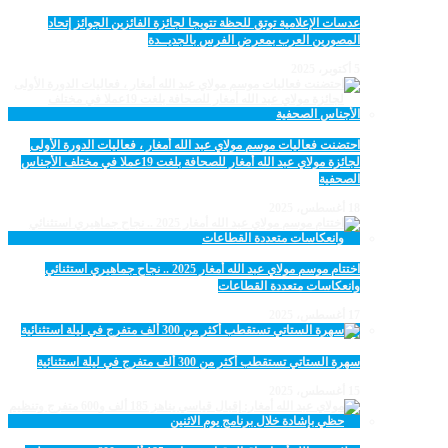
عدسات الإعلامية توتق للحظة تتويجا لجائزة الفائزين الجوائز إتحاد
المصورين العرب بمعرض الفرس بالجديــدة
5 أكتوبر، 2025
احتضنت فعاليات موسم مولاي عبد الله أمغار ، فعاليات الدورة الأولى
لجائزة مولاي عبد الله أمغار للصحافة بلغت 19عملا في مختلف الأجناس
الصحفية
18 أغسطس، 2025
اختتام موسم مولاي عبد الله أمغار 2025 .. نجاح جماهيري استثنائي
وانعكاسات متعددة القطاعات
17 أغسطس، 2025
سهرة الستاتي تستقطب أكثر من 300 ألف متفرج في ليلة استثنائية
15 أغسطس، 2025