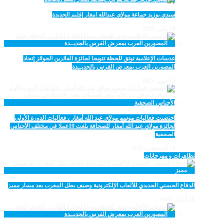
سيدي بوزيد جماعة مولاي عبدالله امغار إقليم الجديدة
18 يناير، 2026
عدسات الإعلامية توتق للحظة تتويجا لجائزة الفائزين الجوائز إتحاد
المصورين العرب بمعرض الفرس بالجديــدة
5 أكتوبر، 2025
احتضنت فعاليات موسم مولاي عبد الله أمغار ، فعاليات الدورة الأولى
لجائزة مولاي عبد الله أمغار للصحافة بلغت 19عملا في مختلف الأجناس
الصحفية
18 أغسطس، 2025
تظاهرات و مهرجانات
الدفاع الحسني الجديدي للألعاب الإلكترونية وصيف بطل المغرب بعد مسار مميز
28 أبريل، 2026