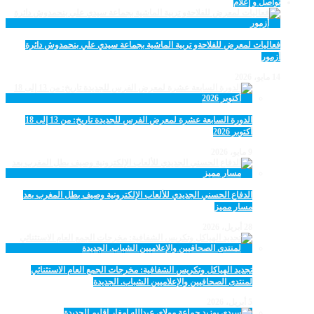
تواصل و إعلام
فعاليات لمعرض للفلاحةو تربية الماشية بجماعة سيدي علي بنحمدوش دائرة
أزمور
14 مايو، 2026
الدورة السابعة عشرة لمعرض الفرس للجديدة تاريخ: من 13 إلى 18
أكتوبر 2026
9 مايو، 2026
الدفاع الحسني الجديدي للألعاب الإلكترونية وصيف بطل المغرب بعد
مسار مميز
28 أبريل، 2026
تجديد الهياكل وتكريس الشفافية: مخرجات الجمع العام الاستثنائي
لمنتدى الصحافيين والإعلاميين الشباب. الجديدة
5 أبريل، 2026