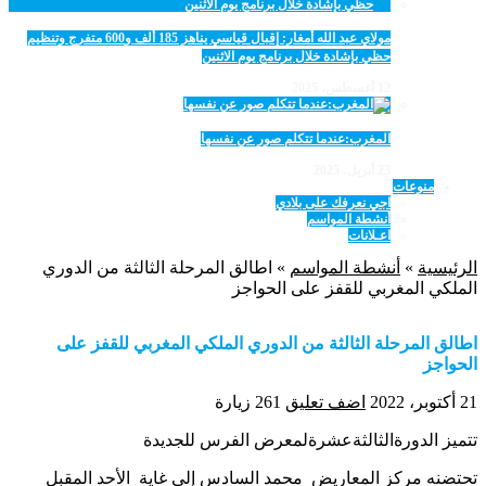
مولاي عبد الله أمغار: إقبال قياسي يناهز 185 ألف و600 متفرج وتنظيم
حظي بإشادة خلال برنامج يوم الاثنين
12 أغسطس، 2025
المغرب:عندما تتكلم صور عن نفسها
23 أبريل، 2025
منوعات
اجي نعرفك على بلادي
أنشطة المواسم
اعـلانات
الرئيسية
»
أنشطة المواسم
»
اطالق المرحلة الثالثة من الدوري
الملكي المغربي للقفز على الحواجز
اطالق المرحلة الثالثة من الدوري الملكي المغربي للقفز على
الحواجز
21 أكتوبر، 2022
اضف تعليق
261 زيارة
تتميز الدورةالثالثةعشرةلمعرض الفرس للجديدة
تحتضنه مركز المعاريض محمد السادس إلى غاية الأحد المقبل