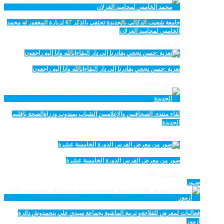
جامعة شعيب الدكالي بالجديدة تحتفي بالذكر 67 لزيارة المغفور له محمد
الخامس لمحاميد الغزلان
10 مارس، 2025
تعزية :حسن نجحي يغادرنا إلى دار البقاءإنالله وإنا إليه راجعون
2 فبراير، 2025
لقاء منتدى الصحافيين والإعلاميين الشباب بمندوب وزراةالصحة بإقليم
الجديدة
25 يناير، 2025
صور من معرض الفرس الدورة الخامسة عشرة
4 أكتوبر، 2024
صـور
فعاليات لمعرض للفلاحةو تربية الماشية بجماعة سيدي علي بنحمدوش دائرة
أزمور