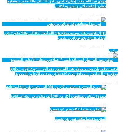
مولاي عبد الله أمغار: إقبال قياسي يناهز 185 ألف و600 متفرج وتنظيم
حظي بإشادة خلال برنامج يوم الاثنين
12 أغسطس، 2025
‏‪ إقبال قياسي على موسم مولاي عبد الله أمغار: 83 ألف و500 متفرج في
ليلة استثنائية وفد إماراتي ورياضي
11 أغسطس، 2025
مجتمع
احتضنت فعاليات موسم مولاي عبد الله أمغار ، فعاليات الدورة الأولى لجائزة
مولاي عبد الله أمغار للصحافة بلغت 19عملا في مختلف الأجناس الصحفية
18 أغسطس، 2025
سهرة الستاتي تستقطب أكثر من 300 ألف متفرج في ليلة استثنائية
15 أغسطس، 2025
المغرب:عندما تتكلم صور عن نفسها
23 أبريل، 2025