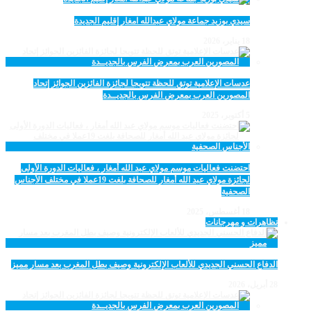
سيدي بوزيد جماعة مولاي عبدالله امغار إقليم الجديدة
18 يناير، 2026
عدسات الإعلامية توتق للحظة تتويجا لجائزة الفائزين الجوائز إتحاد
المصورين العرب بمعرض الفرس بالجديــدة
5 أكتوبر، 2025
احتضنت فعاليات موسم مولاي عبد الله أمغار ، فعاليات الدورة الأولى
لجائزة مولاي عبد الله أمغار للصحافة بلغت 19عملا في مختلف الأجناس
الصحفية
18 أغسطس، 2025
تظاهرات و مهرجانات
الدفاع الحسني الجديدي للألعاب الإلكترونية وصيف بطل المغرب بعد مسار مميز
28 أبريل، 2026