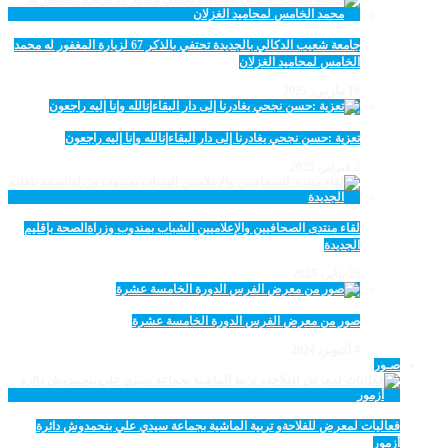
جامعة شعيب الدكالي بالجديدة تحتفي بالذكر 67 لزيارة المغفور له محمد
الخامس لمحاميد الغزلان
10 مارس، 2025
تعزية :حسن نجحي يغادرنا إلى دار البقاءإنالله وإنا إليه راجعون
2 فبراير، 2025
لقاء منتدى الصحافيين والإعلاميين الشباب بمندوب وزراةالصحة بإقليم
الجديدة
25 يناير، 2025
صور من معرض الفرس الدورة الخامسة عشرة
4 أكتوبر، 2024
صـور
فعاليات لمعرض للفلاحةو تربية الماشية بجماعة سيدي علي بنحمدوش دائرة
أزمور