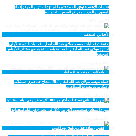
عدسات الإعلامية توتق للحظة تتويجا لجائزة الفائزين الجوائز إتحاد
المصورين العرب بمعرض الفرس بالجديــدة
5 أكتوبر، 2025
احتضنت فعاليات موسم مولاي عبد الله أمغار ، فعاليات الدورة الأولى
لجائزة مولاي عبد الله أمغار للصحافة بلغت 19عملا في مختلف الأجناس
الصحفية
18 أغسطس، 2025
اختتام موسم مولاي عبد الله أمغار 2025 .. نجاح جماهيري استثنائي
وانعكاسات متعددة القطاعات
17 أغسطس، 2025
سهرة الستاتي تستقطب أكثر من 300 ألف متفرج في ليلة استثنائية
15 أغسطس، 2025