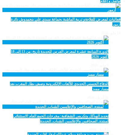
تواصل و إعلام
فعاليات لمعرض للفلاحةو تربية الماشية بجماعة سيدي علي بنحمدوش دائرة
أزمور
14 مايو، 2026
الدورة السابعة عشرة لمعرض الفرس للجديدة تاريخ: من 13 إلى 18
أكتوبر 2026
9 مايو، 2026
الدفاع الحسني الجديدي للألعاب الإلكترونية وصيف بطل المغرب بعد
مسار مميز
28 أبريل، 2026
تجديد الهياكل وتكريس الشفافية: مخرجات الجمع العام الاستثنائي
لمنتدى الصحافيين والإعلاميين الشباب. الجديدة
5 أبريل، 2026