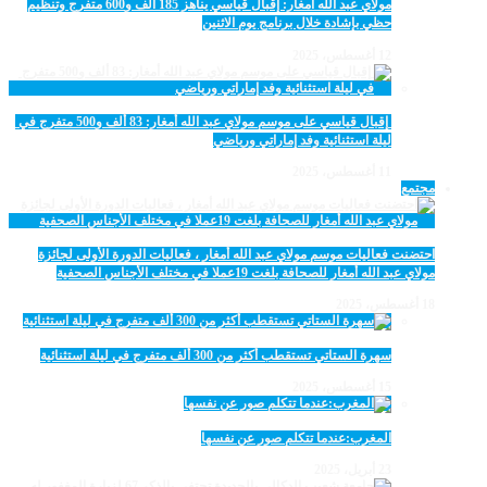
مولاي عبد الله أمغار: إقبال قياسي يناهز 185 ألف و600 متفرج وتنظيم
حظي بإشادة خلال برنامج يوم الاثنين
12 أغسطس، 2025
‏‪ إقبال قياسي على موسم مولاي عبد الله أمغار: 83 ألف و500 متفرج في
ليلة استثنائية وفد إماراتي ورياضي
11 أغسطس، 2025
مجتمع
احتضنت فعاليات موسم مولاي عبد الله أمغار ، فعاليات الدورة الأولى لجائزة
مولاي عبد الله أمغار للصحافة بلغت 19عملا في مختلف الأجناس الصحفية
18 أغسطس، 2025
سهرة الستاتي تستقطب أكثر من 300 ألف متفرج في ليلة استثنائية
15 أغسطس، 2025
المغرب:عندما تتكلم صور عن نفسها
23 أبريل، 2025