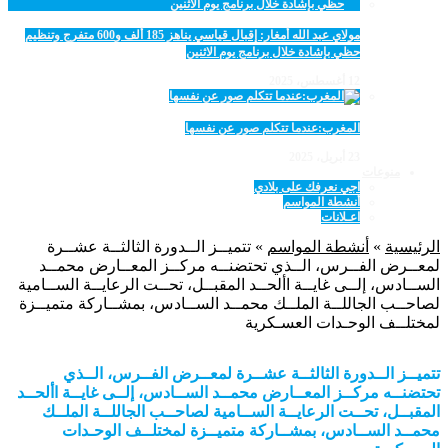
مولاي عبد الله أمغار: إقبال قياسي يناهز 185 ألف و600 متفرج وتنظيم
حظي بإشادة خلال برنامج يوم الاثنين
12 أغسطس، 2025
المغرب:عندما تتكلم صور عن نفسها
23 أبريل، 2025
منوعات
اجي نعرفك على بلادي
أنشطة المواسم
اعـلانات
الرئيسية
»
أنشطة المواسم
»
تتميــز الــدورة الثالثــة عشــرة
لمعــرض الفــرس، الــذي تحتضنــه مركــز المعــارض محمــد
الســادس، إلــى غايــة األحــد المقبــل، تحــت الرعايــة الســامية
لصاحــب الجاللــة الملــك محمــد الســادس، بمشــاركة متميــزة
لمختلــف الوحـدات العسـكرية
تتميــز الــدورة الثالثــة عشــرة لمعــرض الفــرس، الــذي
تحتضنــه مركــز المعــارض محمــد الســادس، إلــى غايــة األحــد
المقبــل، تحــت الرعايــة الســامية لصاحــب الجاللــة الملــك
محمــد الســادس، بمشــاركة متميــزة لمختلــف الوحـدات