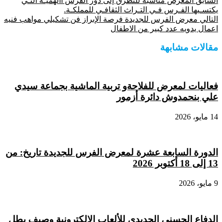
السابق
المعرض مناسبة للتطرق إلى دور الفرس األهميـة التـي
Share
يكتسـيها الفـرس فـي التـراث الثقافـي للمملكـة.
التالي
معرض الفرس للجديدة فرصة الإبراز فن تشكيلي مواهب فنيه
اعمال يدويه عدد كبير من الاطفال
مقالات مشابهة
فعاليات لمعرض للفلاحةو تربية الماشية بجماعة سيدي
علي بنحمدوش دائرة أزمور
14 مايو، 2026
الدورة السابعة عشرة لمعرض الفرس للجديدة تاريخ: من
13 إلى 18 أكتوبر 2026
9 مايو، 2026
الدفاع الحسني الجديدي للألعاب الإلكترونية وصيف بطل