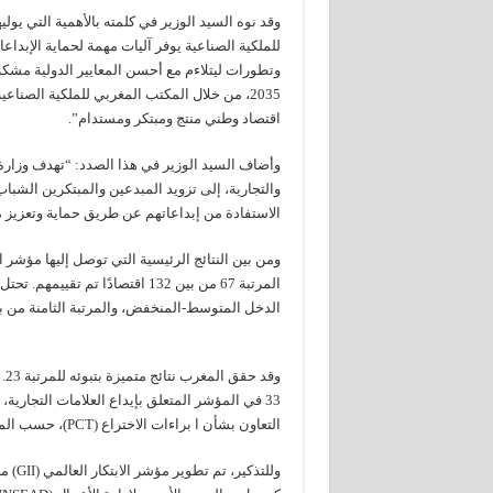
وقد نوه السيد الوزير في كلمته بالأهمية التي يولي
للملكية الصناعية يوفر آليات مهمة لحماية الإبداع
وتطورات ليتلاءم مع أحسن المعايير الدولية مشكلا 
اقتصاد وطني منتج ومبتكر ومستدام”.
وأضاف السيد الوزير في هذا الصدد: “تهدف وزارة 
والتجارية، إلى تزويد المبدعين والمبتكرين الشب
الاستفادة من إبداعاتهم عن طريق حماية وتعزيز م
الدخل المتوسط-المنخفض، والمرتبة الثامنة من بين 19 دولة في منطقة الشرق الأوسط وشمال إف
وق
التعاون بشأن ا براءات الاختراع (PCT)، حسب المنشأ وإجمالي الناتج الداخلي.