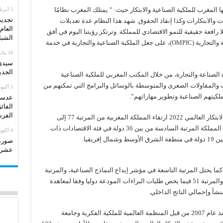
ها المغرب للملكية الصناعية والابتكار حيث: ” يمتلك المغرب نظامًا
5 أبريل، 2026
تجديد
ات والابتكارات وكذا إنفاذ الحقوق. شهد هذا النظام عدة تعديلات
العام
رافعة حقيقية للنمو الاقتصادي للمملكة. وترتكز رؤيتنا اليوم في أفق
الشبا
2035، من خلال المكتب المغربي للملكية الصناعية والتجارية (OMPIC)، على جعل الملكية الصناعية والتجارية في خدمة
18 يناير، 2026
سيدي 
الجدي
الصناعة والتجارة، من خلال المكتب المغربي للملكية الصناعية
اب والمقاولات الصغرى والمتوسطة بالوسائل والبرامج التي تمكنهم من
5 أكتوبر، 2025
لكيتهم الصناعية وتطوير مهاراتهم”.
عدسات
الفائ
الفرس
ومن بين النتائج الرئيسية التي توصل إليها مؤشر الابتكار العالمي 2022 ارتقاء المملكة المغربية من المرتبة 77 إلى
المرتبة 67 من بين 132 اقتصادًا تم تقييمهم. تحتل المملكة المرتبة السادسة من بين 36 دولة في فئة الاقتصادات ذات
4 أكتوبر، 2025
ريقيا.
صورة
عشرة
د حقق المغرب نتائج متميزة بتبوئه للمرتبة 23. كما يحتل المرتبة التاسعة في مؤشر إيداع النماذج الصناعية، والمرتبة
33 في المؤشر المتعلق بإيداع العلامات التجارية، والمرتبة 51 فيما يخص طلبات البراءات المودعة دوليا وفقا لمعاهدة
وللتذكير، تم تطوير مؤشر الابتكار العالمي (GII) منذ عام 2007 من قبل المنظمة العالمية للملكية الفكرية وجامعة