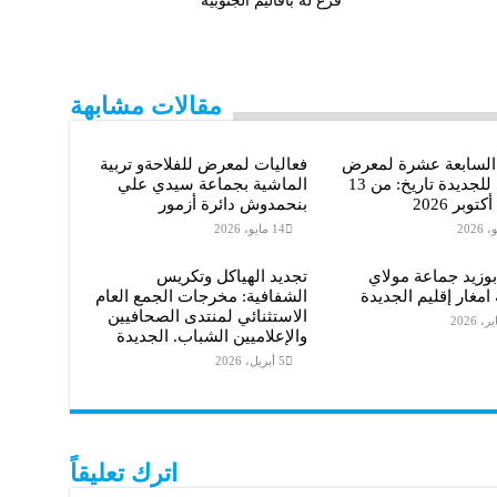
فرع له باقاليم الجنوبية
مقالات مشابهة
 السابعة عشرة لمعرض
فعاليات لمعرض للفلاحةو تربية
الفرس للجديدة تاريخ: من 13
الماشية بجماعة سيدي علي
بنحمدوش دائرة أزمور
14 مايو، 2026
وزيد جماعة مولاي
تجديد الهياكل وتكريس
 امغار إقليم الجديدة
الشفافية: مخرجات الجمع العام
الاستثنائي لمنتدى الصحافيين
والإعلاميين الشباب. الجديدة
5 أبريل، 2026
اترك تعليقاً