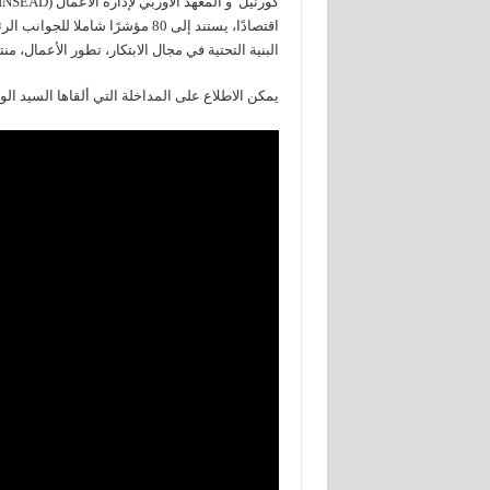
اقتصادًا، يستند إلى 80 مؤشرًا ش
البنية التحتية في مجال الابتكار، تطور الأعمال، من
يمكن الاطلاع على المداخلة التي ألقاها السيد الوزير على الرابط 47ps￼LH47ps