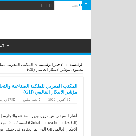
م
الرئيسية
»
الاخبار الرئيسية
»
المكتب المغربي للملك
مستوى مؤشر الابتكار العالمي (GII)
المكتب المغربي للملكية الصناعية والتج
مؤشر الابتكار العالمي (GII)
1 أكتوبر، 2022
اضف تعليق
275 زيارة
أشار السيد رياض مزور، وزير الصناعة والتجارة، إ
(ndex-GII
الابتكار العالمي GII الذي تم انعقاده في جنيف، يوم 29 شتنبر 2022.