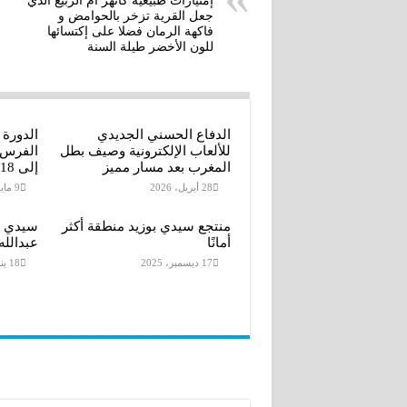
إمتيازات طبيعية كانهر أم الربيع الذي
جعل القرية تزخر بالحوامض و
A
e
r
r
فاكهة الرمان فضلا على إكتسائها
للون الأخضر طيلة السنة
p
e
r
p
الدفاع الحسني الجديدي
الدورة
للألعاب الإلكترونية وصيف بطل
المغرب بعد مسار مميز
إلى 18 أكتوبر 2026
28 أبريل، 2026
9 مايو، 2026
منتجع سيدي بوزيد منطقة أكثر
سيدي ب
أمانًا
عبدالله
17 ديسمبر، 2025
18 يناير، 2026