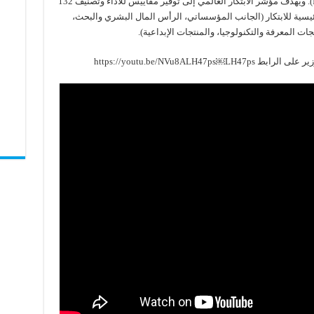
كورنيل و المعهد الأوربي لإدارة الأعمال (INSEAD). ويهدف مؤشر الابتكار العالمي إلى توفير مقاييس للأداء وتصنيف 132
املا للجوانب الرئيسية للابتكار (الجانب المؤسساتي، الرأس المال البشري والبحث،
تجات المعرفة والتكنولوجيا، والمنتجات الإبداعية).
https://youtu.be/NVu8ALH