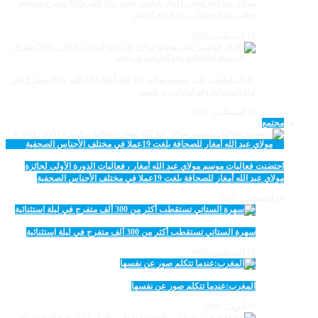
مولاي عبد الله أمغار: إقبال قياسي يناهز 185 ألف و600 متفرج وتنظيم
حظي بإشادة خلال برنامج يوم الاثنين
12 أغسطس، 2025
‏‪ إقبال قياسي على موسم مولاي عبد الله أمغار: 83 ألف و500 متفرج في
ليلة استثنائية وفد إماراتي ورياضي
11 أغسطس، 2025
مجتمع
احتضنت فعاليات موسم مولاي عبد الله أمغار ، فعاليات الدورة الأولى لجائزة
مولاي عبد الله أمغار للصحافة بلغت 19عملا في مختلف الأجناس الصحفية
18 أغسطس، 2025
سهرة الستاتي تستقطب أكثر من 300 ألف متفرج في ليلة استثنائية
15 أغسطس، 2025
المغرب:عندما تتكلم صور عن نفسها
23 أبريل، 2025