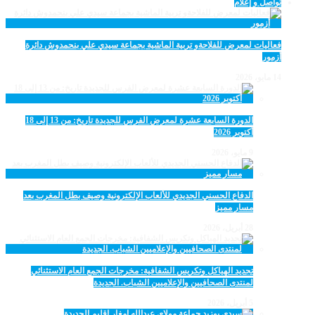
تواصل و إعلام
فعاليات لمعرض للفلاحةو تربية الماشية بجماعة سيدي علي بنحمدوش دائرة
أزمور
14 مايو، 2026
الدورة السابعة عشرة لمعرض الفرس للجديدة تاريخ: من 13 إلى 18
أكتوبر 2026
9 مايو، 2026
الدفاع الحسني الجديدي للألعاب الإلكترونية وصيف بطل المغرب بعد
مسار مميز
28 أبريل، 2026
تجديد الهياكل وتكريس الشفافية: مخرجات الجمع العام الاستثنائي
لمنتدى الصحافيين والإعلاميين الشباب. الجديدة
5 أبريل، 2026