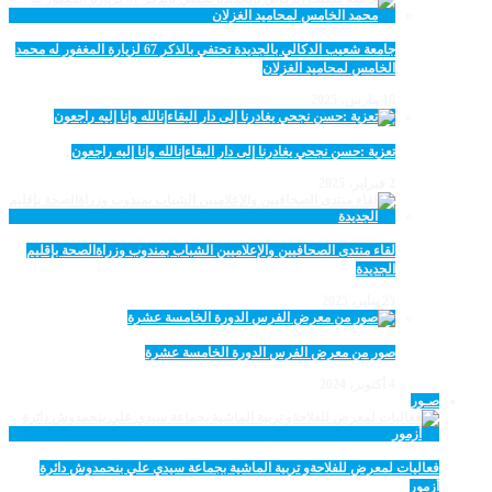
جامعة شعيب الدكالي بالجديدة تحتفي بالذكر 67 لزيارة المغفور له محمد
الخامس لمحاميد الغزلان
10 مارس، 2025
تعزية :حسن نجحي يغادرنا إلى دار البقاءإنالله وإنا إليه راجعون
2 فبراير، 2025
لقاء منتدى الصحافيين والإعلاميين الشباب بمندوب وزراةالصحة بإقليم
الجديدة
25 يناير، 2025
صور من معرض الفرس الدورة الخامسة عشرة
4 أكتوبر، 2024
صـور
فعاليات لمعرض للفلاحةو تربية الماشية بجماعة سيدي علي بنحمدوش دائرة
أزمور