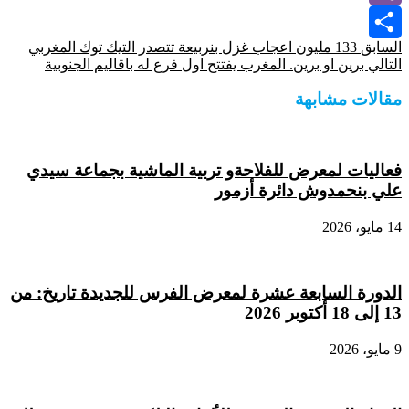
Viber
السابق
133 مليون اعجاب غزل بنربيعة تتصدر التيك توك المغربي
Share
التالي
برين او برين. المغرب يفتتح اول فرع له باقاليم الجنوبية
مقالات مشابهة
فعاليات لمعرض للفلاحةو تربية الماشية بجماعة سيدي
علي بنحمدوش دائرة أزمور
14 مايو، 2026
الدورة السابعة عشرة لمعرض الفرس للجديدة تاريخ: من
13 إلى 18 أكتوبر 2026
9 مايو، 2026