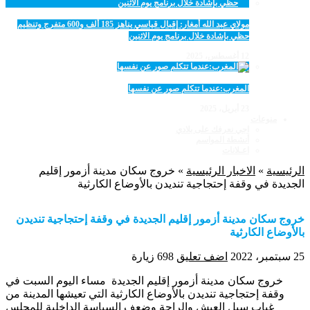
مولاي عبد الله أمغار: إقبال قياسي يناهز 185 ألف و600 متفرج وتنظيم
حظي بإشادة خلال برنامج يوم الاثنين
12 أغسطس، 2025
المغرب:عندما تتكلم صور عن نفسها
23 أبريل، 2025
منوعات
اجي نعرفك على بلادي
أنشطة المواسم
اعـلانات
الرئيسية
»
الاخبار الرئيسية
»
خروج سكان مدينة أزمور إقليم
الجديدة في وقفة إحتجاجية تنديدن بالأوضاع الكارثية
خروج سكان مدينة أزمور إقليم الجديدة في وقفة إحتجاجية تنديدن
بالأوضاع الكارثية
25 سبتمبر، 2022
اضف تعليق
698 زيارة
خروج سكان مدينة أزمور إقليم الجديدة مساء اليوم السبت في
وقفة إحتجاجية تنديدن بالأوضاع الكارثية التي تعيشها المدينة من
غياب سبل العيش والراحة وضعف السياسة الداخلية للمجلس