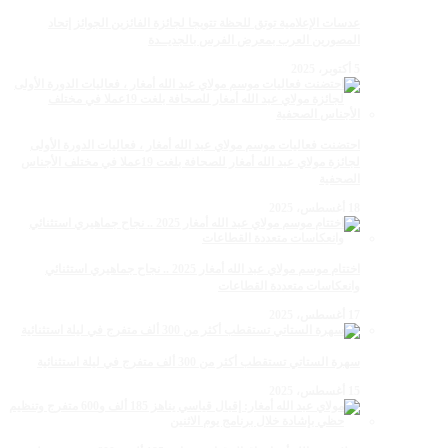
عدسات الإعلامية توتق للحظة تتويجا لجائزة الفائزين الجوائز إتحاد
المصورين العرب بمعرض الفرس بالجديــدة
5 أكتوبر، 2025
احتضنت فعاليات موسم مولاي عبد الله أمغار ، فعاليات الدورة الأولى
لجائزة مولاي عبد الله أمغار للصحافة بلغت 19عملا في مختلف الأجناس
الصحفية
18 أغسطس، 2025
اختتام موسم مولاي عبد الله أمغار 2025 .. نجاح جماهيري استثنائي
وانعكاسات متعددة القطاعات
17 أغسطس، 2025
سهرة الستاتي تستقطب أكثر من 300 ألف متفرج في ليلة استثنائية
15 أغسطس، 2025