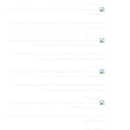
9 مايو، 2026
الدفاع الحسني الجديدي للألعاب الإلكترونية وصيف بطل المغرب بعد
مسار مميز
28 أبريل، 2026
تجديد الهياكل وتكريس الشفافية: مخرجات الجمع العام الاستثنائي
لمنتدى الصحافيين والإعلاميين الشباب. الجديدة
5 أبريل، 2026
عدسات الإعلامية توتق للحظة تتويجا لجائزة الفائزين الجوائز إتحاد
المصورين العرب بمعرض الفرس بالجديــدة
5 أكتوبر، 2025
صورة من معرض الفرس بالجديدة الدورة سادسة عشرة معرض الفرس
بعي ن الإعلامية
4 أكتوبر، 2025