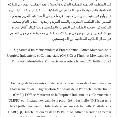
في المنظمة العالمية للملكية الفكرية (الويبو) ، عقد المكتب المغربي للملكية
الصناعية والتجارية والمعهد المكسيكي للملكية الصناعية اجتماعا ثنائيا بتاريخ
21 يوليو في جنيف-سويسرا ، حيث عرضا كل من السيد عبد العزيز ببقيقي ،
المدير العام للمكتب المغربي والسيد ألفريدو ريندون المدير العام للمعهد
المكسيكي وضعية الملكية في المغرب والمكسيك وبحثا كذلك آفاق التعاون
بين الطرفين. وتم التوقيع في نهاية الاجتماع على مذكرة تفاهم حول التعاون
في مجال الملكية الصناعية بين المؤسستين.
Signature d’un Mémorandum d’Entente entre l’Office Marocain de la
Propriété Industrielle et Commerciale (OMPIC) et l’Institut Mexicain de la
Propriété Industrielle (IMPI) à Genève-Suisse le jeudi, 21 Juillet , 2022
En marge de la soixante-troisième série de réunions des Assemblées des
États membres de l’Organisation Mondiale de la Propriété Intellectuelle
(OMPI), l’Office Marocain de la Propriété Industrielle et Commerciale
(OMPIC) et l’Institut mexicain de la propriété industrielle (IMPI) ont tenu
le 21 juillet une réunion bilatérale, et au cours de laquelle M. Abdelaziz
BABQIQI, Directeur Général de l’OMPIC et M. Alfredo Rendón Directeur