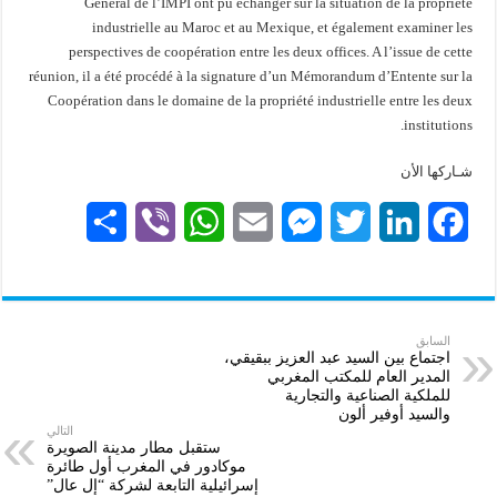
Général de l’IMPI ont pu échanger sur la situation de la propriété
industrielle au Maroc et au Mexique, et également examiner les
perspectives de coopération entre les deux offices. A l’issue de cette
réunion, il a été procédé à la signature d’un Mémorandum d’Entente sur la
Coopération dans le domaine de la propriété industrielle entre les deux
institutions.
شـاركها الأن
S
V
W
E
M
T
L
F
h
i
h
m
e
w
i
a
a
b
a
a
s
i
n
c
r
e
t
i
s
t
k
e
السابق
اجتماع بين السيد عبد العزيز ببقيقي،
المدير العام للمكتب المغربي
e
r
s
l
e
t
e
b
للملكية الصناعية والتجارية
والسيد أوفير ألون
A
n
e
d
o
التالي
ستقبل مطار مدينة الصويرة
p
g
r
I
o
موكادور في المغرب أول طائرة
إسرائيلية التابعة لشركة “إل عال”