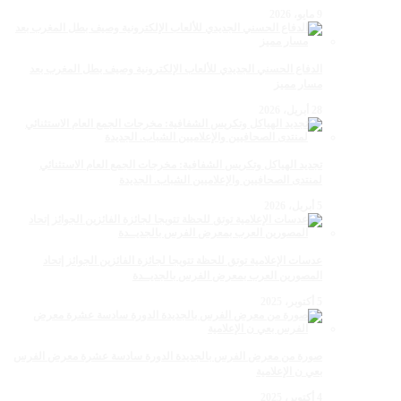
9 مايو، 2026
الدفاع الحسني الجديدي للألعاب الإلكترونية وصيف بطل المغرب بعد
مسار مميز
28 أبريل، 2026
تجديد الهياكل وتكريس الشفافية: مخرجات الجمع العام الاستثنائي
لمنتدى الصحافيين والإعلاميين الشباب. الجديدة
5 أبريل، 2026
عدسات الإعلامية توتق للحظة تتويجا لجائزة الفائزين الجوائز إتحاد
المصورين العرب بمعرض الفرس بالجديــدة
5 أكتوبر، 2025
صورة من معرض الفرس بالجديدة الدورة سادسة عشرة معرض الفرس
بعي ن الإعلامية
4 أكتوبر، 2025