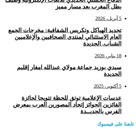
بطل المغرب بعد مسار مميز
5 أبريل، 2026
تجديد الهياكل وتكريس الشفافية: مخرجات الجمع
العام الاستثنائي لمنتدى الصحافيين والإعلاميين
الشباب. الجديدة
18 يناير، 2026
سيدي بوزيد جماعة مولاي عبدالله امغار إقليم
الجديدة
5 أكتوبر، 2025
عدسات الإعلامية توتق للحظة تتويجا لجائزة
الفائزين الجوائز إتحاد المصورين العرب بمعرض
الفرس بالجديــدة
تابعنا على فيسبوك