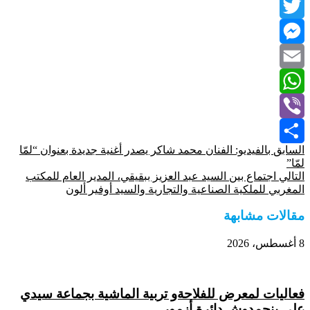
LinkedIn
Twitter
Messenger
Email
WhatsApp
Viber
السابق
بالفيديو: الفنان محمد شاكر يصدر أغنية جديدة بعنوان “لمّا
Share
لمّا”
التالي
اجتماع بين السيد عبد العزيز ببقيقي، المدير العام للمكتب
المغربي للملكية الصناعية والتجارية والسيد أوفير ألون
مقالات مشابهة
8 أغسطس، 2026
فعاليات لمعرض للفلاحةو تربية الماشية بجماعة سيدي
علي بنحمدوش دائرة أزمور