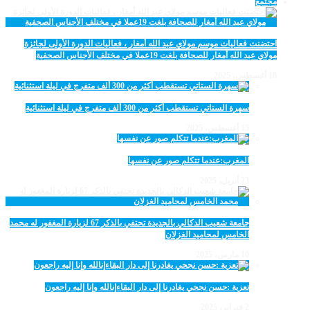
مجتمع
احتضنت فعاليات موسم مولاي عبد الله أمغار ، فعاليات الدورة الأولى لجائزة
مولاي عبد الله أمغار للصحافة بلغت 19عملا في مختلف الأجناس الصحفية
18 أغسطس، 2025
سهرة الستاتي تستقطب أكثر من 300 ألف متفرج في ليلة استثنائية
15 أغسطس، 2025
المغرب:عندما تتكلم صور عن نفسها
23 أبريل، 2025
جامعة شعيب الدكالي بالجديدة تحتفي بالذكر 67 لزيارة المغفور له محمد
الخامس لمحاميد الغزلان
10 مارس، 2025
تعزية :حسن نجحي يغادرنا إلى دار البقاءإنالله وإنا إليه راجعون
2 فبراير، 2025