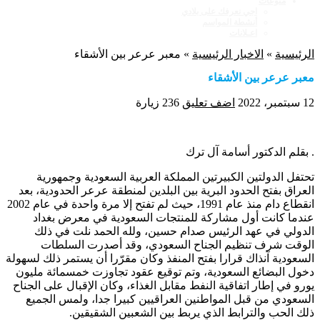
منوعات
اجي نعرفك على بلادي
أنشطة المواسم
اعـلانات
الرئيسية
»
الاخبار الرئيسية
»
معبر عرعر بين الأشقاء
معبر عرعر بين الأشقاء
12 سبتمبر، 2022
اضف تعليق
236 زيارة
. بقلم الدكتور أسامة آل ترك
تحتفل الدولتين الكبيرتين المملكة العربية السعودية وجمهورية
العراق بفتح الحدود البرية بين البلدين لمنطقة عرعر الحدودية، بعد
انقطاع دام منذ عام 1991، حيث لم تفتح إلا مرة واحدة في عام 2002
عندما كانت أول مشاركة للمنتجات السعودية في معرض بغداد
الدولي في عهد الرئيس صدام حسين، ولله الحمد نلت في ذلك
الوقت شرف تنظيم الجناح السعودي، وقد أصدرت السلطات
السعودية آنذاك قرارا بفتح المنفذ وكان مقرّرا أن يستمر ذلك لسهولة
دخول البضائع السعودية، وتم توقيع عقود تجاوزت خمسمائة مليون
يورو في إطار اتفاقية النفط مقابل الغذاء، وكان الإقبال على الجناح
السعودي من قبل المواطنين العراقيين كبيرا جدا، ولمس الجميع
ذلك الحب والترابط الذي يربط بين الشعبين الشقيقين.