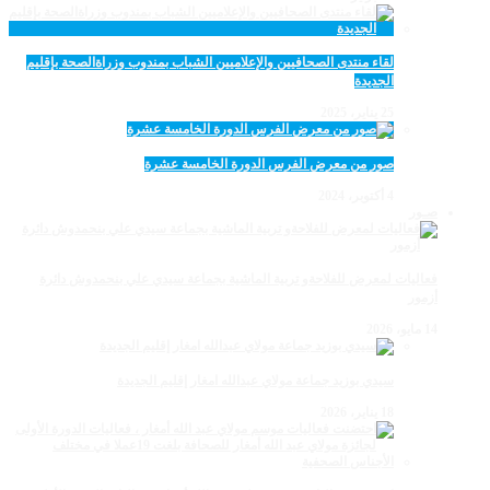
لقاء منتدى الصحافيين والإعلاميين الشباب بمندوب وزراةالصحة بإقليم
الجديدة
25 يناير، 2025
صور من معرض الفرس الدورة الخامسة عشرة
4 أكتوبر، 2024
صـور
فعاليات لمعرض للفلاحةو تربية الماشية بجماعة سيدي علي بنحمدوش دائرة
أزمور
14 مايو، 2026
سيدي بوزيد جماعة مولاي عبدالله امغار إقليم الجديدة
18 يناير، 2026