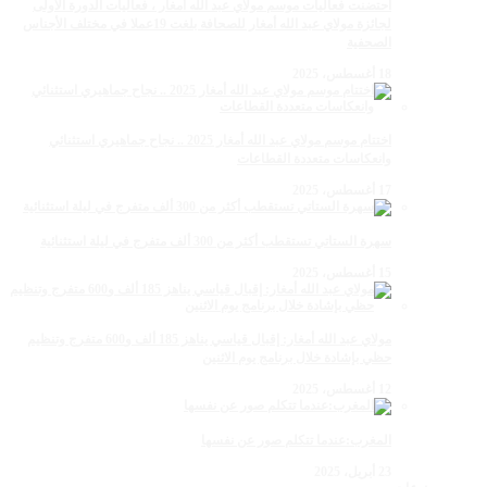
احتضنت فعاليات موسم مولاي عبد الله أمغار ، فعاليات الدورة الأولى
لجائزة مولاي عبد الله أمغار للصحافة بلغت 19عملا في مختلف الأجناس
الصحفية
18 أغسطس، 2025
اختتام موسم مولاي عبد الله أمغار 2025 .. نجاح جماهيري استثنائي
وانعكاسات متعددة القطاعات
17 أغسطس، 2025
سهرة الستاتي تستقطب أكثر من 300 ألف متفرج في ليلة استثنائية
15 أغسطس، 2025
مولاي عبد الله أمغار: إقبال قياسي يناهز 185 ألف و600 متفرج وتنظيم
حظي بإشادة خلال برنامج يوم الاثنين
12 أغسطس، 2025
المغرب:عندما تتكلم صور عن نفسها
23 أبريل، 2025