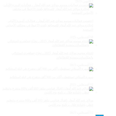
5 أكتوبر، 2025
احتضنت فعاليات موسم مولاي عبد الله أمغار ، فعاليات الدورة الأولى
لجائزة مولاي عبد الله أمغار للصحافة بلغت 19عملا في مختلف الأجناس
الصحفية
18 أغسطس، 2025
اختتام موسم مولاي عبد الله أمغار 2025 .. نجاح جماهيري استثنائي
وانعكاسات متعددة القطاعات
17 أغسطس، 2025
سهرة الستاتي تستقطب أكثر من 300 ألف متفرج في ليلة استثنائية
15 أغسطس، 2025
مولاي عبد الله أمغار: إقبال قياسي يناهز 185 ألف و600 متفرج وتنظيم
حظي بإشادة خلال برنامج يوم الاثنين
12 أغسطس، 2025