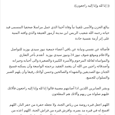
(( إنا لله وإنا إليه راجعون)).
ببالغ الحزن والأسى تلقينا نبأ وفاة أخينا الذي عمل مراسلا صحفيا المسمى قيد
حياته رحمه الله شعيب الريس ابن مدينة أزمور العتيقة والذي وافته المنية
على إثر أزمة نفسية حادة
فأصالة عن نفسي ونيابة عن باقي أعضاء جمعية نيوز سيدي بوزيد للتواصل
والاعلام وموقع شوف نيوز 24 ونيوز سيدي بوزيد أتقدم بأحر التعازي
والمواساة لعائلة المرحوم والأسرة الكبيرة والصغيرة والى أحبابه وجيرانه
وأصدقائه راجين من الله أن يتغمد الفقيد برحمته الواسعة وأن يسكنه فسيح
الجنان مع الصديقين والشهداء والصالحين وحسن أولائك رفيقا وأن يلهم الصبر
والسلوان للجميع .
وبشر الصابرين اللذين اذا أصابتهم مصيبة قالوا إنا لله وإنا إليه راجعون فألائك
عليهم صلواة من ربهم وألائك هم المفلحون
اللهم اجعل قبره روضة من رياض الجنة، ولا تجعله حفرة من حفر النار، اللهم
افسح له في قبره مد بصره، وافرش قبره من فراش الجنة، اللهم اعذه من