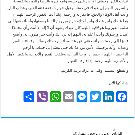
عذاب القبر، وجفاف الأرض على جنبيه، واملاً قبره بالرضا والنور، والفسحة
والسرور. اللهم إن عبدك في ذمتك وحبل جوارك، فقه فتنة القبر، وعذاب النار،
وأنت أهل الوفاء والحق، فاغفر له وارحمه، إنك أنت الغفور الرحيم اللهم إن
هذا عبدك وابن عبدك وابن أمتك، خرج من روح الدنيا وسعتها، وأحبائه فيها إلى
ظلمة القبر وما هو لاقيه. اللهم كان عبدك يشهد أن لا إله إلا أنت وأن محمدًا
عبدك ورسولك وأنت أعلم به، اللهم إنه نزل بك وأنت خير منزول به، وأصبح
فقيرًا إلى رحمتك، وأنت غني عن عذابه، آته برحمتك رضاك، وقه فتنة القبر
وعذابه، وآته برحمتك الأمن من عذابك حتى تبعثه إلى جنتك.. يا أرحم
الراحمين. اللهم ارحمنا إذا ورينا التراب، وغلقت القبور والأبواب، وانفض الأهل
والأحباب، اللهم ارحمنا إذا فارقنا النعيم
وانقطع النسيم، وقيل ما غرك بربك الكريم.
شـاركها الأن
S
V
W
E
M
T
L
F
h
i
h
m
e
w
i
a
a
b
a
a
s
i
n
c
r
e
t
i
s
t
k
e
السابق
اليابان :تدين وترفض مشاركة