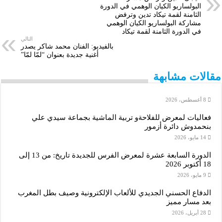
البولساريو الكيان الوهمي في الدورة
e
r
s
l
e
t
e
b
الثامنة لقمة تيكاد تدين وترفض
مشاركة البولساريو الكيان الوهمي
A
n
e
d
o
في الدورة الثامنة لقمة تيكاد
التالي
p
g
r
I
o
بالفيديو: الفنان محمد شاكر يصدر
أغنية جديدة بعنوان “لمّا لمّا”
p
e
n
k
مقالات مشابهة
r
8 أغسطس، 2026
فعاليات لمعرض للفلاحةو تربية الماشية بجماعة سيدي علي
بنحمدوش دائرة أزمور
14 مايو، 2026
الدورة السابعة عشرة لمعرض الفرس للجديدة تاريخ: من 13 إلى
18 أكتوبر 2026
9 مايو، 2026
الدفاع الحسني الجديدي للألعاب الإلكترونية وصيف بطل المغرب
بعد مسار مميز
28 أبريل، 2026