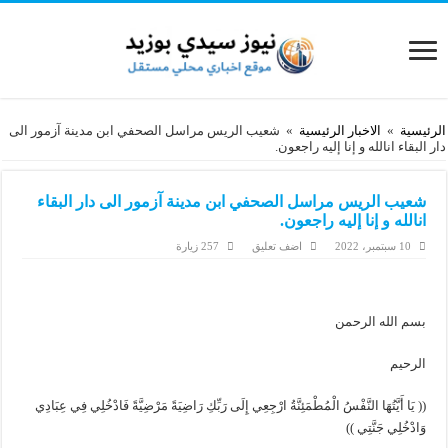
الرئيسية
»
الاخبار الرئيسية
»
شعيب الريس مراسل الصحفي ابن مدينة آزمور الى
دار البقاء انالله و إنا إليه راجعون.
شعيب الريس مراسل الصحفي ابن مدينة آزمور الى دار البقاء
انالله و إنا إليه راجعون.
10 سبتمبر، 2022
اضف تعليق
257 زيارة
بسم الله الرحمن
الرحيم
(( يَا أَيَّتُهَا النَّفْسُ الْمُطْمَئِنَّةُ ارْجِعِي إِلَى رَبِّكِ رَاضِيَةً مَرْضِيَّةً فَادْخُلِي فِي عِبَادِي
وَادْخُلِي جَنَّتِي ))