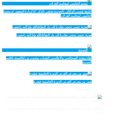
جامعة شعيب الدكالي بالجديدة تحتفي بالذكر 67 لزيارة المغفور له محمد
الخامس لمحاميد الغزلان
10 مارس، 2025
تعزية :حسن نجحي يغادرنا إلى دار البقاءإنالله وإنا إليه راجعون
2 فبراير، 2025
لقاء منتدى الصحافيين والإعلاميين الشباب بمندوب وزراةالصحة بإقليم
الجديدة
25 يناير، 2025
صور من معرض الفرس الدورة الخامسة عشرة
4 أكتوبر، 2024
صـور
فعاليات لمعرض للفلاحةو تربية الماشية بجماعة سيدي علي بنحمدوش دائرة
أزمور