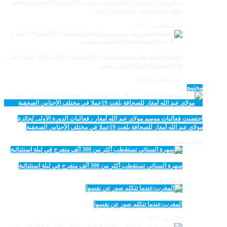
مولاي عبد الله أمغار: إقبال قياسي يناهز 185 ألف و600 متفرج وتنظيم
حظي بإشادة خلال برنامج يوم الاثنين
12 أغسطس، 2025
‏‪ إقبال قياسي على موسم مولاي عبد الله أمغار: 83 ألف و500 متفرج في
ليلة استثنائية وفد إماراتي ورياضي
11 أغسطس، 2025
مجتمع
احتضنت فعاليات موسم مولاي عبد الله أمغار ، فعاليات الدورة الأولى لجائزة
مولاي عبد الله أمغار للصحافة بلغت 19عملا في مختلف الأجناس الصحفية
18 أغسطس، 2025
سهرة الستاتي تستقطب أكثر من 300 ألف متفرج في ليلة استثنائية
15 أغسطس، 2025
المغرب:عندما تتكلم صور عن نفسها
23 أبريل، 2025