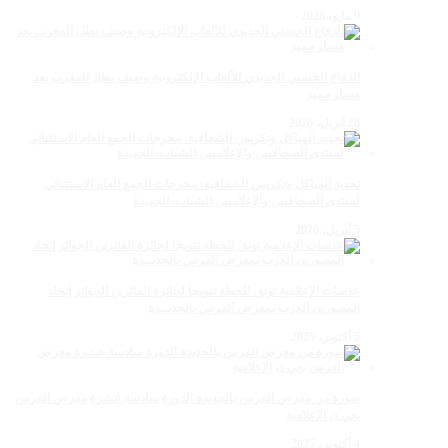
9 مايو، 2026
الدفاع الحسني الجديدي للألعاب الإلكترونية وصيف بطل المغرب بعد
مسار مميز
28 أبريل، 2026
تجديد الهياكل وتكريس الشفافية: مخرجات الجمع العام الاستثنائي
لمنتدى الصحافيين والإعلاميين الشباب. الجديدة
5 أبريل، 2026
عدسات الإعلامية توتق للحظة تتويجا لجائزة الفائزين الجوائز إتحاد
المصورين العرب بمعرض الفرس بالجديــدة
5 أكتوبر، 2025
صورة من معرض الفرس بالجديدة الدورة سادسة عشرة معرض الفرس
بعي ن الإعلامية
4 أكتوبر، 2025