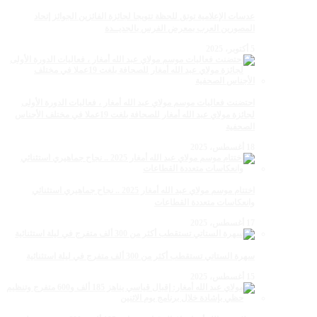
عدسات الإعلامية توتق للحظة تتويجا لجائزة الفائزين الجوائز إتحاد
المصورين العرب بمعرض الفرس بالجديــدة
5 أكتوبر، 2025
احتضنت فعاليات موسم مولاي عبد الله أمغار ، فعاليات الدورة الأولى
لجائزة مولاي عبد الله أمغار للصحافة بلغت 19عملا في مختلف الأجناس
الصحفية
18 أغسطس، 2025
اختتام موسم مولاي عبد الله أمغار 2025 .. نجاح جماهيري استثنائي
وانعكاسات متعددة القطاعات
17 أغسطس، 2025
سهرة الستاتي تستقطب أكثر من 300 ألف متفرج في ليلة استثنائية
15 أغسطس، 2025