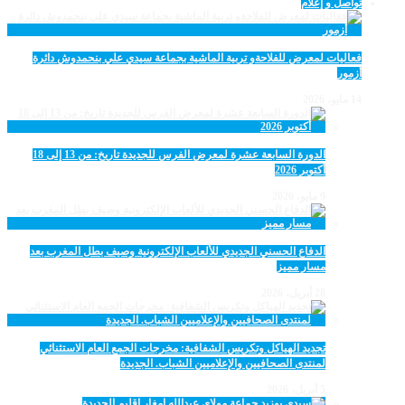
تواصل و إعلام
فعاليات لمعرض للفلاحةو تربية الماشية بجماعة سيدي علي بنحمدوش دائرة
أزمور
14 مايو، 2026
الدورة السابعة عشرة لمعرض الفرس للجديدة تاريخ: من 13 إلى 18
أكتوبر 2026
9 مايو، 2026
الدفاع الحسني الجديدي للألعاب الإلكترونية وصيف بطل المغرب بعد
مسار مميز
28 أبريل، 2026
تجديد الهياكل وتكريس الشفافية: مخرجات الجمع العام الاستثنائي
لمنتدى الصحافيين والإعلاميين الشباب. الجديدة
5 أبريل، 2026