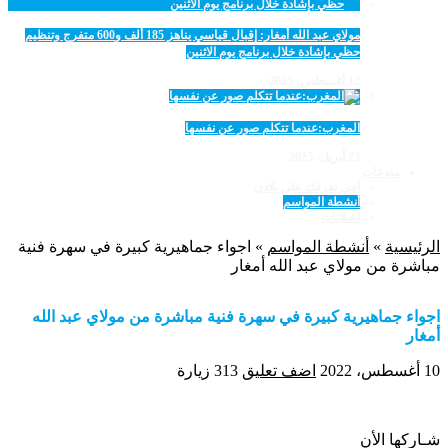
مولاي عبد الله أمغار: إقبال قياسي يناهز 185 ألف و600 متفرج وتنظيم
حظي بإشادة خلال برنامج يوم الاثنين
12 أغسطس، 2025
المغرب:عندما تتكلم صور عن نفسها
23 أبريل، 2025
منوعات
اجي نعرفك على بلادي
أنشطة المواسم
اعـلانات
الرئيسية
»
أنشطة المواسم
»
اجواء جماهيرية كبيرة في سهرة فنية
مباشرة من مولاي عبد الله أمغار
اجواء جماهيرية كبيرة في سهرة فنية مباشرة من مولاي عبد الله
أمغار
10 أغسطس، 2022
اضف تعليق
313 زيارة
شـاركها الأن