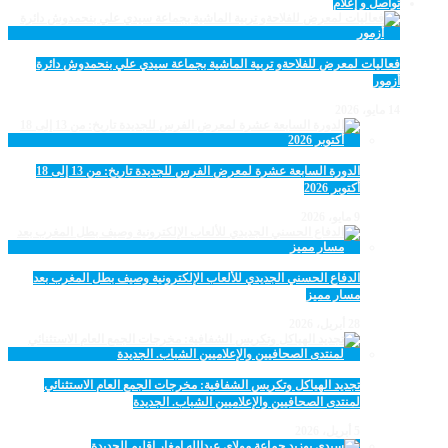
تواصل و إعلام
فعاليات لمعرض للفلاحةو تربية الماشية بجماعة سيدي علي بنحمدوش دائرة
أزمور
14 مايو، 2026
الدورة السابعة عشرة لمعرض الفرس للجديدة تاريخ: من 13 إلى 18
أكتوبر 2026
9 مايو، 2026
الدفاع الحسني الجديدي للألعاب الإلكترونية وصيف بطل المغرب بعد
مسار مميز
28 أبريل، 2026
تجديد الهياكل وتكريس الشفافية: مخرجات الجمع العام الاستثنائي
لمنتدى الصحافيين والإعلاميين الشباب. الجديدة
5 أبريل، 2026