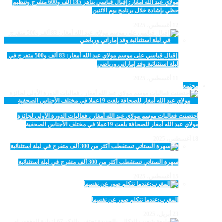
مولاي عبد الله أمغار: إقبال قياسي يناهز 185 ألف و600 متفرج وتنظيم
حظي بإشادة خلال برنامج يوم الاثنين
12 أغسطس، 2025
‏‪ إقبال قياسي على موسم مولاي عبد الله أمغار: 83 ألف و500 متفرج في
ليلة استثنائية وفد إماراتي ورياضي
11 أغسطس، 2025
مجتمع
احتضنت فعاليات موسم مولاي عبد الله أمغار ، فعاليات الدورة الأولى لجائزة
مولاي عبد الله أمغار للصحافة بلغت 19عملا في مختلف الأجناس الصحفية
18 أغسطس، 2025
سهرة الستاتي تستقطب أكثر من 300 ألف متفرج في ليلة استثنائية
15 أغسطس، 2025
المغرب:عندما تتكلم صور عن نفسها
23 أبريل، 2025