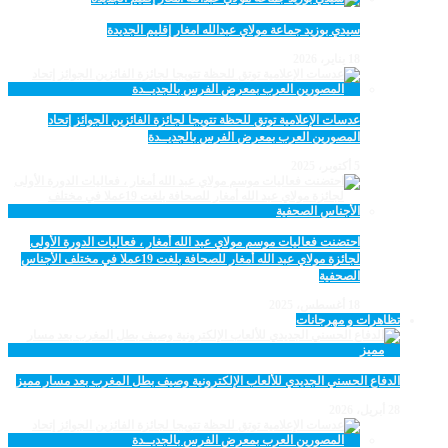
سيدي بوزيد جماعة مولاي عبدالله امغار إقليم الجديدة
18 يناير، 2026
عدسات الإعلامية توتق للحظة تتويجا لجائزة الفائزين الجوائز إتحاد
المصورين العرب بمعرض الفرس بالجديــدة
5 أكتوبر، 2025
احتضنت فعاليات موسم مولاي عبد الله أمغار ، فعاليات الدورة الأولى
لجائزة مولاي عبد الله أمغار للصحافة بلغت 19عملا في مختلف الأجناس
الصحفية
18 أغسطس، 2025
تظاهرات و مهرجانات
الدفاع الحسني الجديدي للألعاب الإلكترونية وصيف بطل المغرب بعد مسار مميز
28 أبريل، 2026