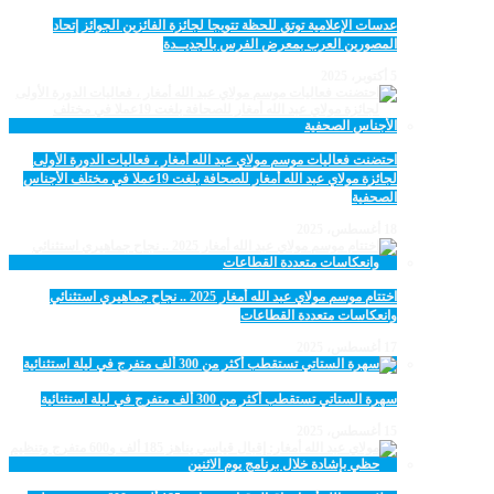
عدسات الإعلامية توتق للحظة تتويجا لجائزة الفائزين الجوائز إتحاد
المصورين العرب بمعرض الفرس بالجديــدة
5 أكتوبر، 2025
احتضنت فعاليات موسم مولاي عبد الله أمغار ، فعاليات الدورة الأولى
لجائزة مولاي عبد الله أمغار للصحافة بلغت 19عملا في مختلف الأجناس
الصحفية
18 أغسطس، 2025
اختتام موسم مولاي عبد الله أمغار 2025 .. نجاح جماهيري استثنائي
وانعكاسات متعددة القطاعات
17 أغسطس، 2025
سهرة الستاتي تستقطب أكثر من 300 ألف متفرج في ليلة استثنائية
15 أغسطس، 2025