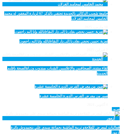
جامعة شعيب الدكالي بالجديدة تحتفي بالذكر 67 لزيارة المغفور له محمد
الخامس لمحاميد الغزلان
10 مارس، 2025
تعزية :حسن نجحي يغادرنا إلى دار البقاءإنالله وإنا إليه راجعون
2 فبراير، 2025
لقاء منتدى الصحافيين والإعلاميين الشباب بمندوب وزراةالصحة بإقليم
الجديدة
25 يناير، 2025
صور من معرض الفرس الدورة الخامسة عشرة
4 أكتوبر، 2024
صـور
فعاليات لمعرض للفلاحةو تربية الماشية بجماعة سيدي علي بنحمدوش دائرة
أزمور