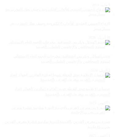
9 مايو، 2026
الدفاع الحسني الجديدي للألعاب الإلكترونية وصيف بطل المغرب بعد
مسار مميز
28 أبريل، 2026
تجديد الهياكل وتكريس الشفافية: مخرجات الجمع العام الاستثنائي
لمنتدى الصحافيين والإعلاميين الشباب. الجديدة
5 أبريل، 2026
عدسات الإعلامية توتق للحظة تتويجا لجائزة الفائزين الجوائز إتحاد
المصورين العرب بمعرض الفرس بالجديــدة
5 أكتوبر، 2025
صورة من معرض الفرس بالجديدة الدورة سادسة عشرة معرض الفرس
بعي ن الإعلامية
4 أكتوبر، 2025