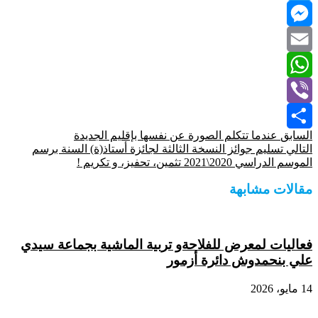
Twitter
Messenger
Email
WhatsApp
Viber
السابق
عندما تتكلم الصورة عن نفسها بإقليم الجديدة
Share
التالي
تسليم جوائز النسخة الثالثة لجائزة أستاذ(ة) السنة برسم
الموسم الدراسي 2020\2021 تثمين، تحفيز، و تكريم !
مقالات مشابهة
فعاليات لمعرض للفلاحةو تربية الماشية بجماعة سيدي
علي بنحمدوش دائرة أزمور
14 مايو، 2026