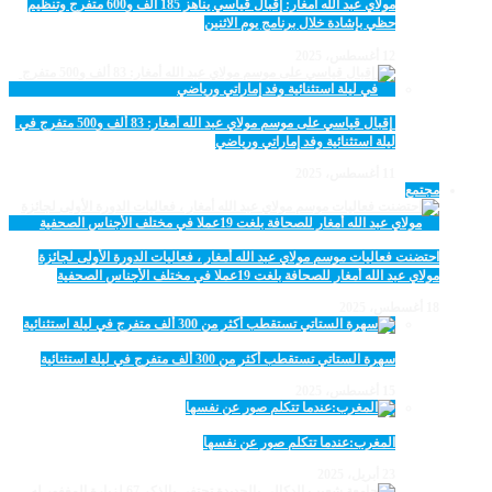
مولاي عبد الله أمغار: إقبال قياسي يناهز 185 ألف و600 متفرج وتنظيم
حظي بإشادة خلال برنامج يوم الاثنين
12 أغسطس، 2025
‏‪ إقبال قياسي على موسم مولاي عبد الله أمغار: 83 ألف و500 متفرج في
ليلة استثنائية وفد إماراتي ورياضي
11 أغسطس، 2025
مجتمع
احتضنت فعاليات موسم مولاي عبد الله أمغار ، فعاليات الدورة الأولى لجائزة
مولاي عبد الله أمغار للصحافة بلغت 19عملا في مختلف الأجناس الصحفية
18 أغسطس، 2025
سهرة الستاتي تستقطب أكثر من 300 ألف متفرج في ليلة استثنائية
15 أغسطس، 2025
المغرب:عندما تتكلم صور عن نفسها
23 أبريل، 2025