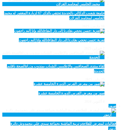
جامعة شعيب الدكالي بالجديدة تحتفي بالذكر 67 لزيارة المغفور له محمد
الخامس لمحاميد الغزلان
10 مارس، 2025
تعزية :حسن نجحي يغادرنا إلى دار البقاءإنالله وإنا إليه راجعون
2 فبراير، 2025
لقاء منتدى الصحافيين والإعلاميين الشباب بمندوب وزراةالصحة بإقليم
الجديدة
25 يناير، 2025
صور من معرض الفرس الدورة الخامسة عشرة
4 أكتوبر، 2024
صـور
فعاليات لمعرض للفلاحةو تربية الماشية بجماعة سيدي علي بنحمدوش دائرة
أزمور