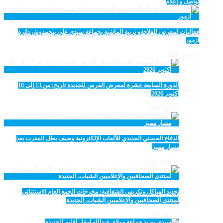
تواصل و إعلام
فعاليات لمعرض للفلاحةو تربية الماشية بجماعة سيدي علي بنحمدوش دائرة
أزمور
14 مايو، 2026
الدورة السابعة عشرة لمعرض الفرس للجديدة تاريخ: من 13 إلى 18
أكتوبر 2026
9 مايو، 2026
الدفاع الحسني الجديدي للألعاب الإلكترونية وصيف بطل المغرب بعد
مسار مميز
28 أبريل، 2026
تجديد الهياكل وتكريس الشفافية: مخرجات الجمع العام الاستثنائي
لمنتدى الصحافيين والإعلاميين الشباب. الجديدة
5 أبريل، 2026