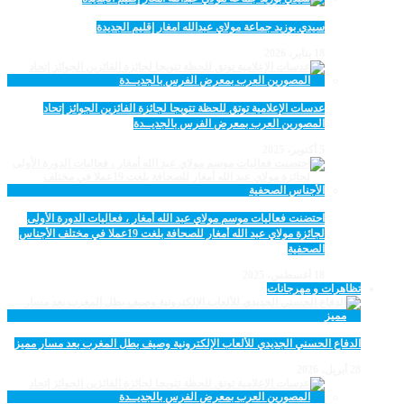
سيدي بوزيد جماعة مولاي عبدالله امغار إقليم الجديدة
18 يناير، 2026
عدسات الإعلامية توتق للحظة تتويجا لجائزة الفائزين الجوائز إتحاد
المصورين العرب بمعرض الفرس بالجديــدة
5 أكتوبر، 2025
احتضنت فعاليات موسم مولاي عبد الله أمغار ، فعاليات الدورة الأولى
لجائزة مولاي عبد الله أمغار للصحافة بلغت 19عملا في مختلف الأجناس
الصحفية
18 أغسطس، 2025
تظاهرات و مهرجانات
الدفاع الحسني الجديدي للألعاب الإلكترونية وصيف بطل المغرب بعد مسار مميز
28 أبريل، 2026