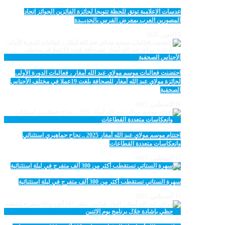
عدسات الإعلامية توتق للحظة تتويجا لجائزة الفائزين الجوائز إتحاد
المصورين العرب بمعرض الفرس بالجديــدة
5 أكتوبر، 2025
احتضنت فعاليات موسم مولاي عبد الله أمغار ، فعاليات الدورة الأولى
لجائزة مولاي عبد الله أمغار للصحافة بلغت 19عملا في مختلف الأجناس
الصحفية
18 أغسطس، 2025
اختتام موسم مولاي عبد الله أمغار 2025 .. نجاح جماهيري استثنائي
وانعكاسات متعددة القطاعات
17 أغسطس، 2025
سهرة الستاتي تستقطب أكثر من 300 ألف متفرج في ليلة استثنائية
15 أغسطس، 2025