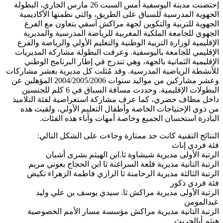
إحتضنت مدينة اليوسفية أمس السبت 26 مارس الجاري، البطولة
الجهوية المدرسية للسباق على الطريق، والتي نظمتها الأكاديمية
الجهوية للتربية والتكوين لجهة مراكش آسفي بتعاون مع الفرع
الجهوي للجامعة الملكية المغربية للرياضة المدرسية والمديرية
الإقليمية لوزارة التربية الوطنية والتعليم الأولي والرياضة والفرع
الإقليمي للجامعة باليوسفية. وعرفت البطولة مشاركة المديريات
الإقليمية الثمانية بالجهة، وهي تندرج في إطار البرنامج الوطني
للأنشطة الرياضية المدرسية. وقد مُثلت كل مديرية بعشر مشاركات
وعشر مشاركين من مواليد سنوات 2004/2005/2006 المؤهلين عن
البطولات الإقليمية. وحددت مسافة السباق في 6 كلم للجنسين
داخل مطاف حضري، كما عرف مشاركة استعراضية لفئة التلاميذ
من ذوي الإحتياجات الخاصة وأطفال التعليم الأولي، ولقيت هذه
البادرة استحسان الجميع وخاصة أمهات وآباء هذه الفئات.
النتائج التقنية كانت جد ممتازة وجاءت على الشكل التالي:
فئة فردي إناث
الرتبة الأولى مديرية شيشاوة ثا.ابن الهيثم بشرى أشبان
الرتبة التانية مديرية قلعة السراغنة ثا ابن الحجاج بعوني مريم
الرتبة الثالثة مديرية الرحامنة ثا الرازي فاطمة الزهراء تكيض
فئة فردي ذكور
الرتبة الأولى مديرية مراكش ثا. سيدي يوسف بن علي وليد
عبدالمومن
الرتبة التانية مديرية مراكش مؤسسة مسار الأمم الخصوصية
هيثم أبالحريث