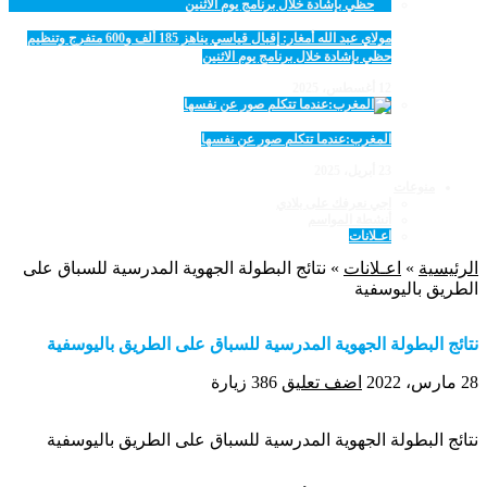
مولاي عبد الله أمغار: إقبال قياسي يناهز 185 ألف و600 متفرج وتنظيم
حظي بإشادة خلال برنامج يوم الاثنين
12 أغسطس، 2025
المغرب:عندما تتكلم صور عن نفسها
23 أبريل، 2025
منوعات
اجي نعرفك على بلادي
أنشطة المواسم
اعـلانات
الرئيسية
»
اعـلانات
»
نتائج البطولة الجهوية المدرسية للسباق على
الطريق باليوسفية
نتائج البطولة الجهوية المدرسية للسباق على الطريق باليوسفية
28 مارس، 2022
اضف تعليق
386 زيارة
نتائج البطولة الجهوية المدرسية للسباق على الطريق باليوسفية