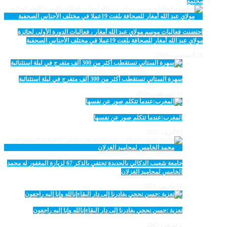
مجتمع
احتضنت فعاليات موسم مولاي عبد الله أمغار ، فعاليات الدورة الأولى لجائزة
مولاي عبد الله أمغار للصحافة بلغت 19عملا في مختلف الأجناس الصحفية
18 أغسطس، 2025
سهرة الستاتي تستقطب أكثر من 300 ألف متفرج في ليلة استثنائية
15 أغسطس، 2025
المغرب:عندما تتكلم صور عن نفسها
23 أبريل، 2025
جامعة شعيب الدكالي بالجديدة تحتفي بالذكر 67 لزيارة المغفور له محمد
الخامس لمحاميد الغزلان
10 مارس، 2025
تعزية :حسن نجحي يغادرنا إلى دار البقاءإنالله وإنا إليه راجعون
2 فبراير، 2025