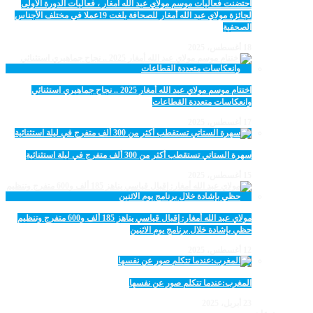
احتضنت فعاليات موسم مولاي عبد الله أمغار ، فعاليات الدورة الأولى
لجائزة مولاي عبد الله أمغار للصحافة بلغت 19عملا في مختلف الأجناس
الصحفية
18 أغسطس، 2025
اختتام موسم مولاي عبد الله أمغار 2025 .. نجاح جماهيري استثنائي
وانعكاسات متعددة القطاعات
17 أغسطس، 2025
سهرة الستاتي تستقطب أكثر من 300 ألف متفرج في ليلة استثنائية
15 أغسطس، 2025
مولاي عبد الله أمغار: إقبال قياسي يناهز 185 ألف و600 متفرج وتنظيم
حظي بإشادة خلال برنامج يوم الاثنين
12 أغسطس، 2025
المغرب:عندما تتكلم صور عن نفسها
23 أبريل، 2025