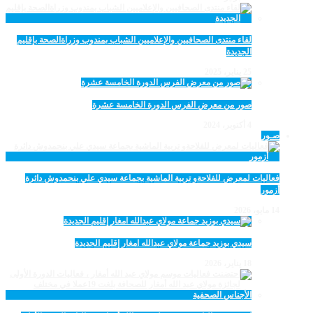
لقاء منتدى الصحافيين والإعلاميين الشباب بمندوب وزراةالصحة بإقليم
الجديدة
25 يناير، 2025
صور من معرض الفرس الدورة الخامسة عشرة
4 أكتوبر، 2024
صـور
فعاليات لمعرض للفلاحةو تربية الماشية بجماعة سيدي علي بنحمدوش دائرة
أزمور
14 مايو، 2026
سيدي بوزيد جماعة مولاي عبدالله امغار إقليم الجديدة
18 يناير، 2026