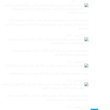
5 أكتوبر، 2025
احتضنت فعاليات موسم مولاي عبد الله أمغار ، فعاليات الدورة الأولى
لجائزة مولاي عبد الله أمغار للصحافة بلغت 19عملا في مختلف الأجناس
الصحفية
18 أغسطس، 2025
اختتام موسم مولاي عبد الله أمغار 2025 .. نجاح جماهيري استثنائي
وانعكاسات متعددة القطاعات
17 أغسطس، 2025
سهرة الستاتي تستقطب أكثر من 300 ألف متفرج في ليلة استثنائية
15 أغسطس، 2025
مولاي عبد الله أمغار: إقبال قياسي يناهز 185 ألف و600 متفرج وتنظيم
حظي بإشادة خلال برنامج يوم الاثنين
12 أغسطس، 2025