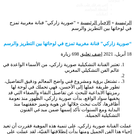
منوعات
اجي نعرفك على بلادي
أنشطة المواسم
اعـلانات
الرئيسية
»
الاخبار الرئيسية
»
“صورية زاركي” فنانة مغربية تمزج
في لوحاتها بين التطريز والرسم
“صورية زاركي” فنانة مغربية تمزج في لوحاتها بين التطريز والرسم
18 أبريل، 2021
اضف تعليق
698 زيارة
تعتبر الفنانة التشكيلية صورية زاركي، من الأسماء الواعدة في
عالم الفن التشكيلي المغربي
، تشتغل برؤية ومشروع فني واضح المعالم ودقيق التفاصيل،
تطور طريقة عملها إلى الأحسن، فهي تحملك في لوحة لها
رمزيتها الابداعية للبحث عن تفاصيل النقاء والصفاء التي قد
يخفيها سواد الواقع، بدأت صورية زاركي، الظهور منذ نعومة
أظافرها، كانت تبحث خلالها عن هوية وتميز حققتهما منذ
البداية ومع السنوات تأكد إسمها ضمن مبدعي الفنون
التشكيلية الجميلة.
عملت الفنانة صورية زاركي، على تنمية هذه الموهبة فقررت أن تعيد
إحياء هذا الفن الجميل ومنها بدأت إنطلاقتها الفنيّة، لقد عملت على