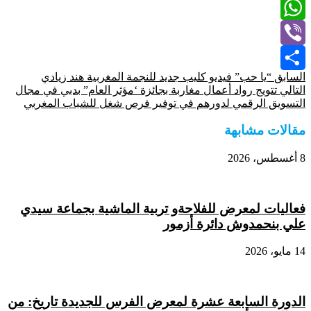
Email
WhatsApp
Viber
السابق
“يا حب” فيديو كليب جديد للنجمة المغربية هند زيادي
Share
التالي
تتويج رواد أعمال مغاربة بجائزة ‘مؤثر العام” بدبي في مجال
التسويق الرقمي لدورهم في توفير فرص شغل للشباب المغربي
مقالات مشابهة
8 أغسطس، 2026
فعاليات لمعرض للفلاحةو تربية الماشية بجماعة سيدي
علي بنحمدوش دائرة أزمور
14 مايو، 2026
الدورة السابعة عشرة لمعرض الفرس للجديدة تاريخ: من