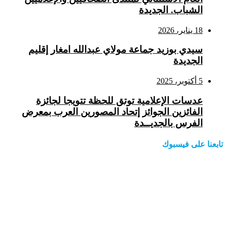
الشباب. الجديدة
18 يناير، 2026
سيدي بوزيد جماعة مولاي عبدالله امغار إقليم
الجديدة
5 أكتوبر، 2025
عدسات الإعلامية توتق للحظة تتويجا لجائزة
الفائزين الجوائز إتحاد المصورين العرب بمعرض
الفرس بالجديــدة
تابعنا على فيسبوك