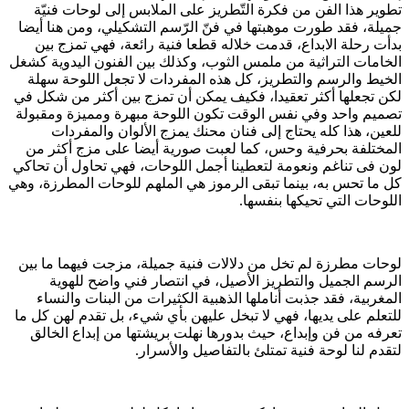
تطوير هذا الفن من فكرة التّطريز على الملابس إلى لوحات فنيّة
جميلة، فقد طورت موهبتها في فنّ الرّسم التشكيلي، ومن هنا أيضا
بدأت رحلة الابداع، قدمت خلاله قطعا فنية رائعة، فهي تمزج بين
الخامات التراثية من ملمس الثوب، وكذلك بين الفنون اليدوية كشغل
الخيط والرسم والتطريز، كل هذه المفردات لا تجعل اللوحة سهلة
لكن تجعلها أكثر تعقيدا، فكيف يمكن أن تمزج بين أكثر من شكل في
تصميم واحد وفي نفس الوقت تكون اللوحة مبهرة ومميزة ومقبولة
للعين، هذا كله يحتاج إلى فنان محنك يمزج الألوان والمفردات
المختلفة بحرفية وحس، كما لعبت صورية أيضا على مزج أكثر من
لون فى تناغم ونعومة لتعطينا أجمل اللوحات، فهي تحاول أن تحاكي
كل ما تحس به، بينما تبقى الرموز هي الملهم للوحات المطرزة، وهي
اللوحات التي تحيكها بنفسها.
لوحات مطرزة لم تخل من دلالات فنية جميلة، مزجت فيهما ما بين
الرسم الجميل والتطريز الأصيل، في انتصار فني واضح للهوية
المغربية، فقد جذبت أناملها الذهبية الكثيرات من البنات والنساء
للتعلم على يديها، فهي لا تبخل عليهن بأي شيء، بل تقدم لهن كل ما
تعرفه من فن وإبداع، حيث بدورها نهلت بريشتها من إبداع الخالق
لتقدم لنا لوحة فنية تمتلئ بالتفاصيل والأسرار.