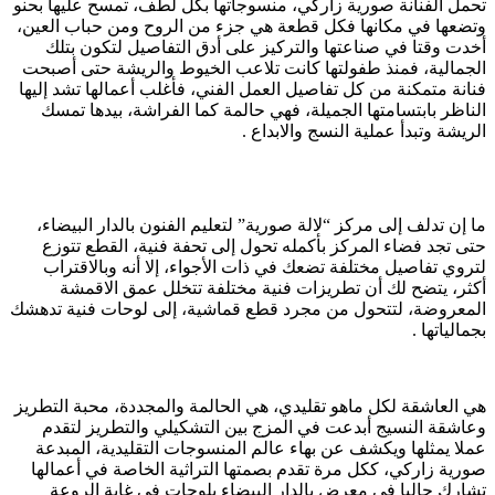
تحمل الفنانة صورية زاركي، منسوجاتها بكل لطف، تمسح عليها بحنو
وتضعها في مكانها فكل قطعة هي جزء من الروح ومن حباب العين،
أخدت وقتا في صناعتها والتركيز على أدق التفاصيل لتكون بتلك
الجمالية، فمنذ طفولتها كانت تلاعب الخيوط والريشة حتى أصبحت
فنانة متمكنة من كل تفاصيل العمل الفني، فأغلب أعمالها تشد إليها
الناظر بابتسامتها الجميلة، فهي حالمة كما الفراشة، بيدها تمسك
الريشة وتبدأ عملية النسج والابداع .
ما إن تدلف إلى مركز “لالة صورية” لتعليم الفنون بالدار البيضاء،
حتى تجد فضاء المركز بأكمله تحول إلى تحفة فنية، القطع تتوزع
لتروي تفاصيل مختلفة تضعك في ذات الأجواء، إلا أنه وبالاقتراب
أكثر، يتضح لك أن تطريزات فنية مختلفة تتخلل عمق الاقمشة
المعروضة، لتتحول من مجرد قطع قماشية، إلى لوحات فنية تدهشك
بجمالياتها .
هي العاشقة لكل ماهو تقليدي، هي الحالمة والمجددة، محبة التطريز
وعاشقة النسيج أبدعت في المزج بين التشكيلي والتطريز لتقدم
عملا يمثلها ويكشف عن بهاء عالم المنسوجات التقليدية، المبدعة
صورية زاركي، ككل مرة تقدم بصمتها التراثية الخاصة في أعمالها
تشارك حاليا في معرض بالدار البيضاء بلوحات في غاية الروعة