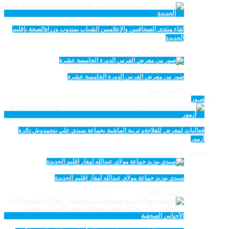
لقاء منتدى الصحافيين والإعلاميين الشباب بمندوب وزراةالصحة بإقليم
الجديدة
25 يناير، 2025
صور من معرض الفرس الدورة الخامسة عشرة
4 أكتوبر، 2024
صـور
فعاليات لمعرض للفلاحةو تربية الماشية بجماعة سيدي علي بنحمدوش دائرة
أزمور
14 مايو، 2026
سيدي بوزيد جماعة مولاي عبدالله امغار إقليم الجديدة
18 يناير، 2026