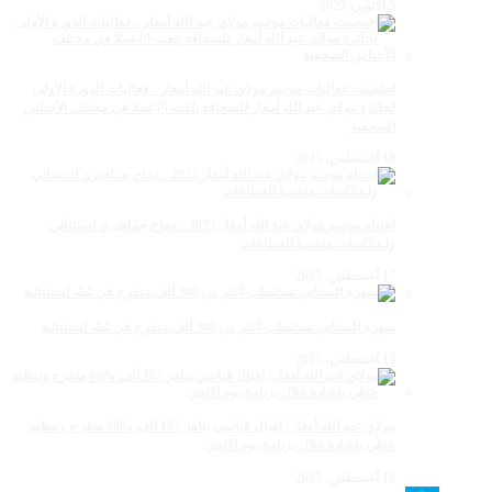
5 أكتوبر، 2025
احتضنت فعاليات موسم مولاي عبد الله أمغار ، فعاليات الدورة الأولى
لجائزة مولاي عبد الله أمغار للصحافة بلغت 19عملا في مختلف الأجناس
الصحفية
18 أغسطس، 2025
اختتام موسم مولاي عبد الله أمغار 2025 .. نجاح جماهيري استثنائي
وانعكاسات متعددة القطاعات
17 أغسطس، 2025
سهرة الستاتي تستقطب أكثر من 300 ألف متفرج في ليلة استثنائية
15 أغسطس، 2025
مولاي عبد الله أمغار: إقبال قياسي يناهز 185 ألف و600 متفرج وتنظيم
حظي بإشادة خلال برنامج يوم الاثنين
12 أغسطس، 2025