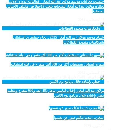
احتضنت فعاليات موسم مولاي عبد الله أمغار ، فعاليات الدورة الأولى
لجائزة مولاي عبد الله أمغار للصحافة بلغت 19عملا في مختلف الأجناس
الصحفية
18 أغسطس، 2025
اختتام موسم مولاي عبد الله أمغار 2025 .. نجاح جماهيري استثنائي
وانعكاسات متعددة القطاعات
17 أغسطس، 2025
سهرة الستاتي تستقطب أكثر من 300 ألف متفرج في ليلة استثنائية
15 أغسطس، 2025
مولاي عبد الله أمغار: إقبال قياسي يناهز 185 ألف و600 متفرج وتنظيم
حظي بإشادة خلال برنامج يوم الاثنين
12 أغسطس، 2025
المغرب:عندما تتكلم صور عن نفسها
23 أبريل، 2025