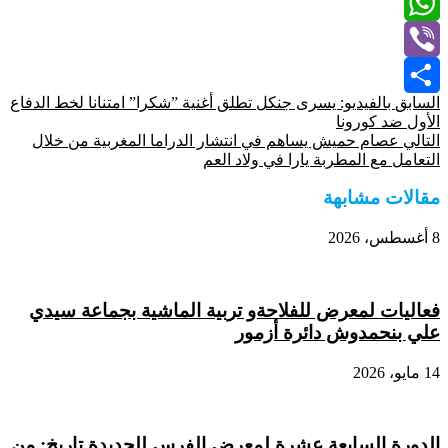
Email
WhatsApp
Viber
السابق
بالفيديو: يسرى جنكل تطلق أغنية ”شكرا” امتنانا لخط الدفاع
Share
الأول ضد كورونا
التالي
عصام حميش يساهم في انتشار الدراما المغربية من خلال
التعامل مع المطربة يارا في ولاد العم
مقالات مشابهة
8 أغسطس، 2026
فعاليات لمعرض للفلاحةو تربية الماشية بجماعة سيدي
علي بنحمدوش دائرة أزمور
14 مايو، 2026
الدورة السابعة عشرة لمعرض الفرس للجديدة تاريخ: من