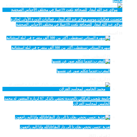
مجتمع
احتضنت فعاليات موسم مولاي عبد الله أمغار ، فعاليات الدورة الأولى لجائزة
مولاي عبد الله أمغار للصحافة بلغت 19عملا في مختلف الأجناس الصحفية
18 أغسطس، 2025
سهرة الستاتي تستقطب أكثر من 300 ألف متفرج في ليلة استثنائية
15 أغسطس، 2025
المغرب:عندما تتكلم صور عن نفسها
23 أبريل، 2025
جامعة شعيب الدكالي بالجديدة تحتفي بالذكر 67 لزيارة المغفور له محمد
الخامس لمحاميد الغزلان
10 مارس، 2025
تعزية :حسن نجحي يغادرنا إلى دار البقاءإنالله وإنا إليه راجعون
2 فبراير، 2025