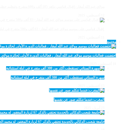
مولاي عبد الله أمغار: إقبال قياسي يناهز 185 ألف و600 متفرج وتنظيم حظي بإشادة خلال برنامج يوم الاثنين
12 أغسطس، 2025
‏‪ إقبال قياسي على موسم مولاي عبد الله أمغار: 83 ألف و500 متفرج في ليلة استثنائية وفد إماراتي ورياضي
11 أغسطس، 2025
مجتمع
احتضنت فعاليات موسم مولاي عبد الله أمغار ، فعاليات الدورة الأولى لجائزة مولاي عبد الله أمغار للصحافة ب
18 أغسطس، 2025
سهرة الستاتي تستقطب أكثر من 300 ألف متفرج في ليلة استثنائية
15 أغسطس، 2025
المغرب:عندما تتكلم صور عن نفسها
23 أبريل، 2025
جامعة شعيب الدكالي بالجديدة تحتفي بالذكر 67 لزيارة المغفور له محمد الخامس لمحاميد الغزلان
10 مارس، 2025