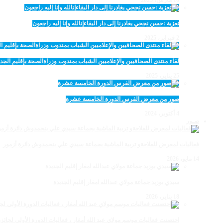
تعزية :حسن نجحي يغادرنا إلى دار البقاءإنالله وإنا إليه راجعون
2 فبراير، 2025
لقاء منتدى الصحافيين والإعلاميين الشباب بمندوب وزراةالصحة بإقليم الجدي
25 يناير، 2025
صور من معرض الفرس الدورة الخامسة عشرة
4 أكتوبر، 2024
صـور
فعاليات لمعرض للفلاحةو تربية الماشية بجماعة سيدي علي بنحمدوش دائرة أزمور
14 مايو، 2026
سيدي بوزيد جماعة مولاي عبدالله امغار إقليم الجديدة
18 يناير، 2026
احتضنت فعاليات موسم مولاي عبد الله أمغار ، فعاليات الدورة الأولى لجائزة مولاي عبد الله أمغار