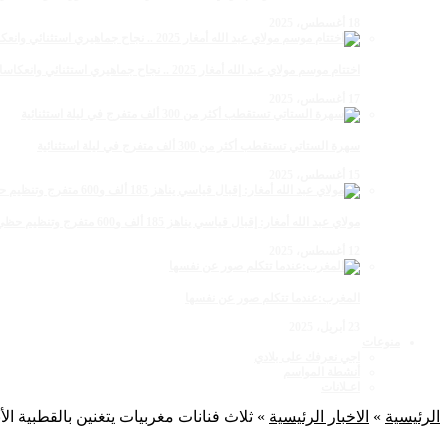
18 أغسطس، 2025
اختتام موسم مولاي عبد الله أمغار 2025 .. نجاح جماهيري استثنائي وانعكاسات متعددة القطاعات
17 أغسطس، 2025
سهرة الستاتي تستقطب أكثر من 300 ألف متفرج في ليلة استثنائية
15 أغسطس، 2025
مولاي عبد الله أمغار: إقبال قياسي يناهز 185 ألف و600 متفرج وتنظيم حظي بإشادة خلال برنامج يوم الاثنين
12 أغسطس، 2025
المغرب:عندما تتكلم صور عن نفسها
23 أبريل، 2025
منوعات
اجي نعرفك على بلادي
أنشطة المواسم
اعـلانات
الرئيسية
»
الاخبار الرئيسية
»
ثلاث فنانات مغربيات يتغنين بالقطبية الأنثوية برواق “-Arts.ma