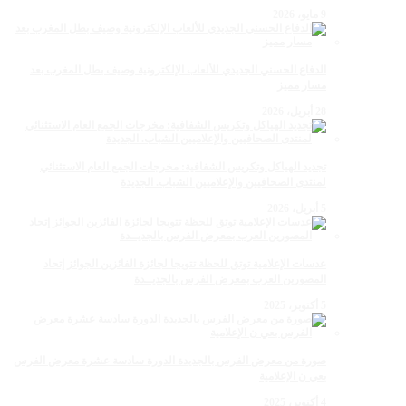
9 مايو، 2026
الدفاع الحسني الجديدي للألعاب الإلكترونية وصيف بطل المغرب بعد
مسار مميز
28 أبريل، 2026
تجديد الهياكل وتكريس الشفافية: مخرجات الجمع العام الاستثنائي
لمنتدى الصحافيين والإعلاميين الشباب. الجديدة
5 أبريل، 2026
عدسات الإعلامية توتق للحظة تتويجا لجائزة الفائزين الجوائز إتحاد
المصورين العرب بمعرض الفرس بالجديــدة
5 أكتوبر، 2025
صورة من معرض الفرس بالجديدة الدورة سادسة عشرة معرض الفرس
بعي ن الإعلامية
4 أكتوبر، 2025