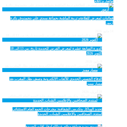
تواصل و إعلام
فعاليات لمعرض للفلاحةو تربية الماشية بجماعة سيدي علي بنحمدوش دائرة
أزمور
14 مايو، 2026
الدورة السابعة عشرة لمعرض الفرس للجديدة تاريخ: من 13 إلى 18
أكتوبر 2026
9 مايو، 2026
الدفاع الحسني الجديدي للألعاب الإلكترونية وصيف بطل المغرب بعد
مسار مميز
28 أبريل، 2026
تجديد الهياكل وتكريس الشفافية: مخرجات الجمع العام الاستثنائي
لمنتدى الصحافيين والإعلاميين الشباب. الجديدة
5 أبريل، 2026