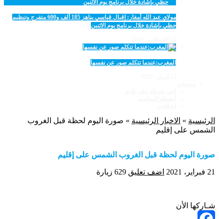
مولاي عبد الله أمغار: إقبال قياسي يناهز 185 ألف و600 متفرج وتنظيم
حظي بإشادة خلال برنامج يوم الاثنين
12 أغسطس، 2025
المغرب:عندما تتكلم صور عن نفسها
23 أبريل، 2025
منوعات
اجي نعرفك على بلادي
أنشطة المواسم
اعـلانات
الرئيسية
»
الاخبار الرئيسية
»
صورة اليوم لحظة قبل الغروب
الشمس على إقليم
صورة اليوم لحظة قبل الغروب الشمس على إقليم
21 فبراير، 2021
اضف تعليق
629 زيارة
شـاركها الأن