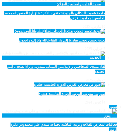
جامعة شعيب الدكالي بالجديدة تحتفي بالذكر 67 لزيارة المغفور له محمد
الخامس لمحاميد الغزلان
10 مارس، 2025
تعزية :حسن نجحي يغادرنا إلى دار البقاءإنالله وإنا إليه راجعون
2 فبراير، 2025
لقاء منتدى الصحافيين والإعلاميين الشباب بمندوب وزراةالصحة بإقليم
الجديدة
25 يناير، 2025
صور من معرض الفرس الدورة الخامسة عشرة
4 أكتوبر، 2024
صـور
فعاليات لمعرض للفلاحةو تربية الماشية بجماعة سيدي علي بنحمدوش دائرة
أزمور