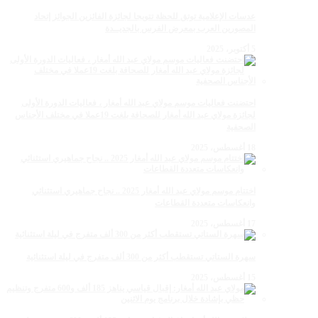
عدسات الإعلامية توتق للحظة تتويجا لجائزة الفائزين الجوائز إتحاد
المصورين العرب بمعرض الفرس بالجديــدة
5 أكتوبر، 2025
احتضنت فعاليات موسم مولاي عبد الله أمغار ، فعاليات الدورة الأولى
لجائزة مولاي عبد الله أمغار للصحافة بلغت 19عملا في مختلف الأجناس
الصحفية
18 أغسطس، 2025
اختتام موسم مولاي عبد الله أمغار 2025 .. نجاح جماهيري استثنائي
وانعكاسات متعددة القطاعات
17 أغسطس، 2025
سهرة الستاتي تستقطب أكثر من 300 ألف متفرج في ليلة استثنائية
15 أغسطس، 2025