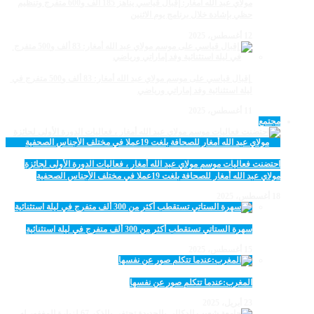
مولاي عبد الله أمغار: إقبال قياسي يناهز 185 ألف و600 متفرج وتنظيم
حظي بإشادة خلال برنامج يوم الاثنين
12 أغسطس، 2025
‏‪ إقبال قياسي على موسم مولاي عبد الله أمغار: 83 ألف و500 متفرج في
ليلة استثنائية وفد إماراتي ورياضي
11 أغسطس، 2025
مجتمع
احتضنت فعاليات موسم مولاي عبد الله أمغار ، فعاليات الدورة الأولى لجائزة
مولاي عبد الله أمغار للصحافة بلغت 19عملا في مختلف الأجناس الصحفية
18 أغسطس، 2025
سهرة الستاتي تستقطب أكثر من 300 ألف متفرج في ليلة استثنائية
15 أغسطس، 2025
المغرب:عندما تتكلم صور عن نفسها
23 أبريل، 2025