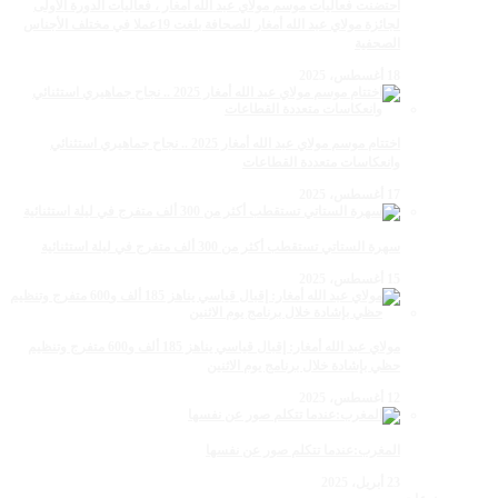
احتضنت فعاليات موسم مولاي عبد الله أمغار ، فعاليات الدورة الأولى
لجائزة مولاي عبد الله أمغار للصحافة بلغت 19عملا في مختلف الأجناس
الصحفية
18 أغسطس، 2025
اختتام موسم مولاي عبد الله أمغار 2025 .. نجاح جماهيري استثنائي
وانعكاسات متعددة القطاعات
17 أغسطس، 2025
سهرة الستاتي تستقطب أكثر من 300 ألف متفرج في ليلة استثنائية
15 أغسطس، 2025
مولاي عبد الله أمغار: إقبال قياسي يناهز 185 ألف و600 متفرج وتنظيم
حظي بإشادة خلال برنامج يوم الاثنين
12 أغسطس، 2025
المغرب:عندما تتكلم صور عن نفسها
23 أبريل، 2025