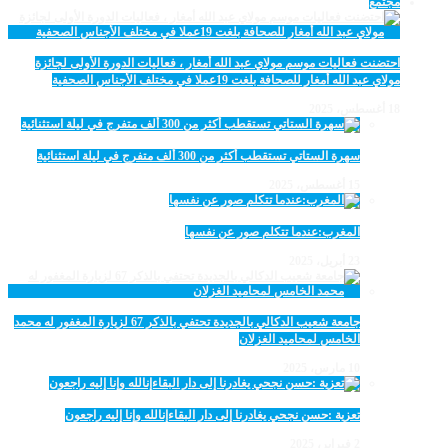
مجتمع
احتضنت فعاليات موسم مولاي عبد الله أمغار ، فعاليات الدورة الأولى لجائزة
مولاي عبد الله أمغار للصحافة بلغت 19عملا في مختلف الأجناس الصحفية
18 أغسطس، 2025
سهرة الستاتي تستقطب أكثر من 300 ألف متفرج في ليلة استثنائية
15 أغسطس، 2025
المغرب:عندما تتكلم صور عن نفسها
23 أبريل، 2025
جامعة شعيب الدكالي بالجديدة تحتفي بالذكر 67 لزيارة المغفور له محمد
الخامس لمحاميد الغزلان
10 مارس، 2025
تعزية :حسن نجحي يغادرنا إلى دار البقاءإنالله وإنا إليه راجعون
2 فبراير، 2025