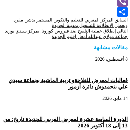
WhatsApp
Viber
السابق
المركز المغربي للتعليم والتكوين المستمر يدشن مقره
Share
ويعطي الانطلاقة للتسجيل بمدينة الجديدة
التالي
إنطلاق عملية التلقيح ضد فيروس كورونا. بمركز سيدي بوزيد
جماعة مولاي عبدالله أمغار إقليم الجديدة
مقالات مشابهة
8 أغسطس، 2026
فعاليات لمعرض للفلاحةو تربية الماشية بجماعة سيدي
علي بنحمدوش دائرة أزمور
14 مايو، 2026
الدورة السابعة عشرة لمعرض الفرس للجديدة تاريخ: من
13 إلى 18 أكتوبر 2026