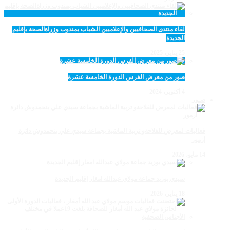
لقاء منتدى الصحافيين والإعلاميين الشباب بمندوب وزراةالصحة بإقليم
الجديدة
25 يناير، 2025
صور من معرض الفرس الدورة الخامسة عشرة
4 أكتوبر، 2024
صـور
فعاليات لمعرض للفلاحةو تربية الماشية بجماعة سيدي علي بنحمدوش دائرة
أزمور
14 مايو، 2026
سيدي بوزيد جماعة مولاي عبدالله امغار إقليم الجديدة
18 يناير، 2026