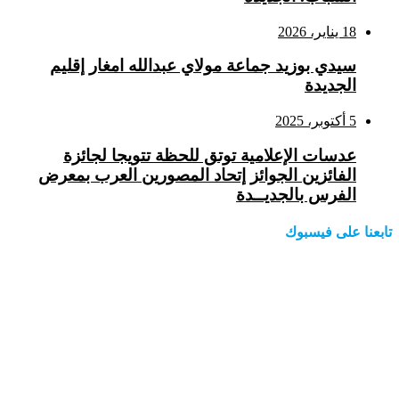
18 يناير، 2026
سيدي بوزيد جماعة مولاي عبدالله امغار إقليم
الجديدة
5 أكتوبر، 2025
عدسات الإعلامية توتق للحظة تتويجا لجائزة
الفائزين الجوائز إتحاد المصورين العرب بمعرض
الفرس بالجديــدة
تابعنا على فيسبوك