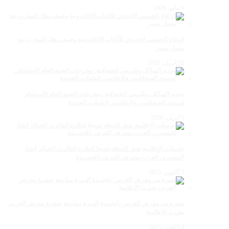
9 مايو، 2026
الدفاع الحسني الجديدي للألعاب الإلكترونية وصيف بطل المغرب بعد
مسار مميز
28 أبريل، 2026
تجديد الهياكل وتكريس الشفافية: مخرجات الجمع العام الاستثنائي
لمنتدى الصحافيين والإعلاميين الشباب. الجديدة
5 أبريل، 2026
عدسات الإعلامية توتق للحظة تتويجا لجائزة الفائزين الجوائز إتحاد
المصورين العرب بمعرض الفرس بالجديــدة
5 أكتوبر، 2025
صورة من معرض الفرس بالجديدة الدورة سادسة عشرة معرض الفرس
بعي ن الإعلامية
4 أكتوبر، 2025