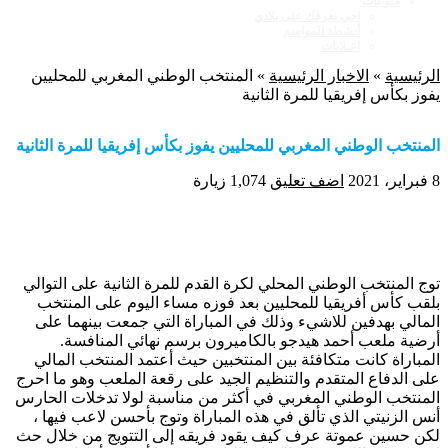
منوعات
اجي نعرفك على بلادي
أنشطة المواسم
اعـلانات
الرئيسية
»
الاخبار الرئيسية
»
المنتخب الوطني المغربي للمحليين
يفوز بكأس إفريقيا للمرة الثانية
المنتخب الوطني المغربي للمحليين يفوز بكأس إفريقيا للمرة الثانية
8 فبراير، 2021
اضف تعليق
1,074 زيارة
توج المنتخب الوطني المحلي لكرة القدم للمرة الثانية على التوالي
بلقب كأس أفريقيا للمحليين بعد فوزه مساء اليوم على المنتخب
المالي بهدفين للاشيء وذلك في المباراة التي جمعت بينهما على
أرضية ملعب أحمد هيدجو بالكاميرون برسم نهائي المنافسة.
المباراة كانت متكافئة بين المنتخبين حيث أعتمد المنتخب المالي
على الدفاع المتقدم والتنظيم الجيد على رقعة الملعب وهو ما احرج
المنتخب الوطني المغربي في أكثر من مناسبة لولا تدخلات الحارس
أنس الزنيتي الذي تألق في هذه المباراة وتوج بأحسن لاعب فيها ،
لكن حسين عموتة عرف كيف يقود فريقه إلى التتويج من خلال حث