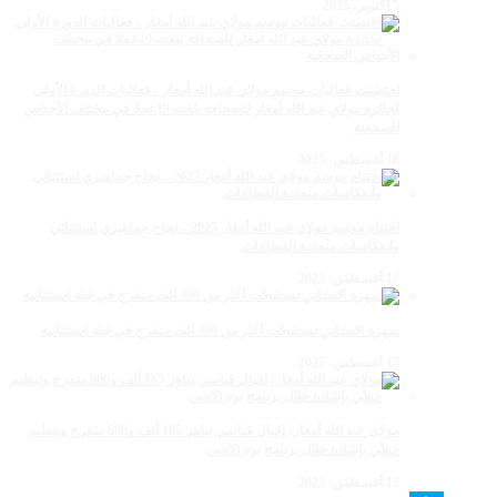
5 أكتوبر، 2025
احتضنت فعاليات موسم مولاي عبد الله أمغار ، فعاليات الدورة الأولى
لجائزة مولاي عبد الله أمغار للصحافة بلغت 19عملا في مختلف الأجناس
الصحفية
18 أغسطس، 2025
اختتام موسم مولاي عبد الله أمغار 2025 .. نجاح جماهيري استثنائي
وانعكاسات متعددة القطاعات
17 أغسطس، 2025
سهرة الستاتي تستقطب أكثر من 300 ألف متفرج في ليلة استثنائية
15 أغسطس، 2025
مولاي عبد الله أمغار: إقبال قياسي يناهز 185 ألف و600 متفرج وتنظيم
حظي بإشادة خلال برنامج يوم الاثنين
12 أغسطس، 2025