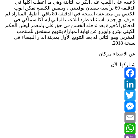
لاعبيه على اللعب على الكرات الثابتة وهي ما أعطت أكلها في
الدقيقة 69 برأسية سفيان بوفتيني ، وبنفس الكيفية تمكن ايوب
الكعبي من مضاعفة النتيجة في الدقيقة 80 باقي، أطوار المباراة لم
تعرف أي جديد باستثناء طرد اللاعب المالي ايساكا سماكي في
الدقائق الأخيرة بعد تدخله الخشن في حق علي بامعمر ليعلن الحكم
الكيني بيترو واويرو عن نهاية المباراة بتتويج مستحق للمنتخب
المغربي وهو الثاني له بعد التتويج الأول بمدينة الدار البيضاء في
نسخة 2018.
عن الاصداء مزكان
شـاركها الأن
Facebook
LinkedIn
Twitter
Messenger
Email