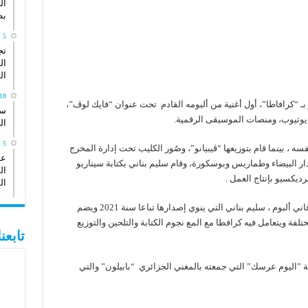
ال
بط
5 أبريل، 2026
تج
ال
ال
18 يناير، 26
بـ “كرافاطا”، أول أغنية من ألبومه القادم تحت عنوان “فايك لوڤ”،
سي
 يوتيوب، ومنصات الموسيقى الرقمية.
ال
5 أكتوبر، 2025
ه ، بينما قام بتوزيعها “ڤيبيانو”، وصُور الكليب تحت إدارة المخرج
عد
ر البيضاء وطماريس وبوسكورة، وقام سليم بناني بكتابة سيناريو
ال
رديكسيو بإنتاج العمل .
ال
“فايك لوڤ” أو الحب المزيف هي أول أغنية من أغاني ألبوم ، سليم بناني التي ينوي إصدارها تباعا سنة 2021 ويضم
لفة ويتعامل فيه كرافطا مع المع نجوم الكتابة والتلحين والتوزيع
تابع
ة ”اليوم عرسك” التي جمعته بالمغني الجزائري “بابيلون” والتي