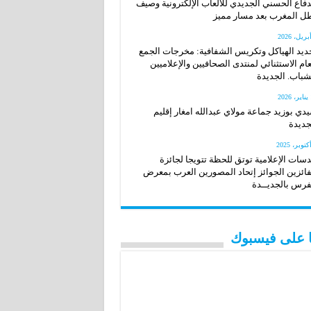
دفاع الحسني الجديدي للألعاب الإلكترونية وصيف
ل المغرب بعد مسار مميز
ديد الهياكل وتكريس الشفافية: مخرجات الجمع
عام الاستثنائي لمنتدى الصحافيين والإعلاميين
شباب. الجديدة
20
دي بوزيد جماعة مولاي عبدالله امغار إقليم
جديدة
سات الإعلامية توتق للحظة تتويجا لجائزة
فائزين الجوائز إتحاد المصورين العرب بمعرض
فرس بالجديــدة
نا على فيسبوك