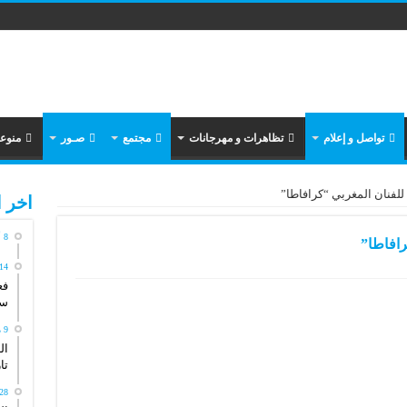
تواصل و إعلام
تظاهرات و مهرجانات
مجتمع
صـور
منوع
 للفنان المغربي “كرافاطا”
اخر ا
8 أغسطس، 2026
رافاطا”
14 مايو، 026
فع
سي
9 مايو، 2026
ال
تاريخ
28 أبريل، 26