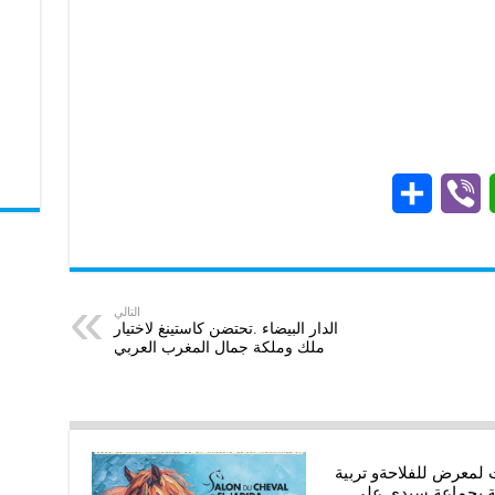
S
V
W
h
i
h
a
b
a
r
e
t
التالي
الدار البيضاء .تحتضن كاستينغ لاختيار
ملك وملكة جمال المغرب العربي
e
r
s
A
p
p
 لمعرض للفلاحةو تربية
ة بجماعة سيدي علي