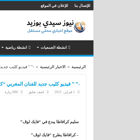
للإتصال بنا
للإعلان في الموقع
انشطة الجمعيات
انشطة رياضية
الرئيسية
»
الاخبار الرئيسية
»
-” ” فيديو كليب جديد
-” ” فيديو كليب جديد للفنان المغربي “ك
1 فبراير، 2021
اضف تعليق
986 زيارة
سليم كرافاطا يبدع في “فايك لوڤ”
–
كرافاطا يطرح “فايك لوڤ”