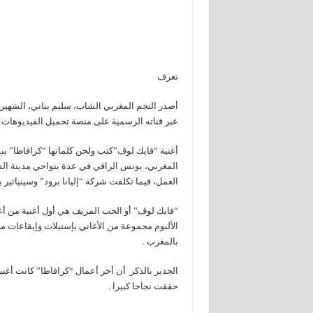
تعرف
أصدر النجم المغربي الشاب، سليم بناني، الشهير 
عبر قناته الرسمية على منصة تحميل الفيديوهات
أغنية “فايك لوڤ”كتب ولحن كلماتها “كرافاطا” بنفس
المغربي، يونس الراقي في عدة بنواحي مدينة الدا
العمل، فيما تكلفت شركة “إليانا برود” وسينياتير ب
الألبوم مجموعة من الأغاني بإستيلات وإيقاعات مخت
بالمغرب .
الجدير بالذكر أن أخر أعمال “كرافاطا” كانت أغني
حققت نجاحا كبيرا .