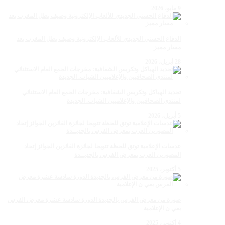
9 مايو، 2026
الدفاع الحسني الجديدي للألعاب الإلكترونية وصيف بطل المغرب بعد
مسار مميز
28 أبريل، 2026
تجديد الهياكل وتكريس الشفافية: مخرجات الجمع العام الاستثنائي
لمنتدى الصحافيين والإعلاميين الشباب. الجديدة
5 أبريل، 2026
عدسات الإعلامية توتق للحظة تتويجا لجائزة الفائزين الجوائز إتحاد
المصورين العرب بمعرض الفرس بالجديــدة
5 أكتوبر، 2025
صورة من معرض الفرس بالجديدة الدورة سادسة عشرة معرض الفرس
بعي ن الإعلامية
4 أكتوبر، 2025