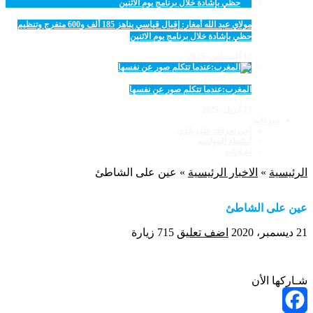
مولاي عبد الله أمغار: إقبال قياسي يناهز 185 ألف و600 متفرج وتنظيم
حظي بإشادة خلال برنامج يوم الاثنين
12 أغسطس، 2025
المغرب:عندما تتكلم صور عن نفسها
23 أبريل، 2025
منوعات
اجي نعرفك على بلادي
أنشطة المواسم
اعـلانات
الرئيسية
»
الاخبار الرئيسية
»
عين على الشاطئ
عين على الشاطئ
21 ديسمبر، 2020
اضف تعليق
715 زيارة
شـاركها الأن