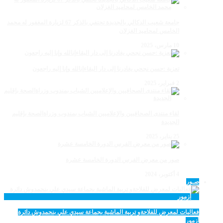
جامعة شعيب الدكالي بالجديدة تحتفي بالذكر 67 لزيارة المغفور له محمد
الخامس لمحاميد الغزلان
10 مارس، 2025
تعزية :حسن نجحي يغادرنا إلى دار البقاءإنالله وإنا إليه راجعون
2 فبراير، 2025
لقاء منتدى الصحافيين والإعلاميين الشباب بمندوب وزراةالصحة بإقليم
الجديدة
25 يناير، 2025
صور من معرض الفرس الدورة الخامسة عشرة
4 أكتوبر، 2024
صـور
فعاليات لمعرض للفلاحةو تربية الماشية بجماعة سيدي علي بنحمدوش دائرة
أزمور