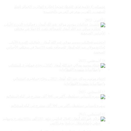
عدسات الإعلامية توتق للحظة تتويجا لجائزة الفائزين الجوائز إتحاد
المصورين العرب بمعرض الفرس بالجديــدة
5 أكتوبر، 2025
احتضنت فعاليات موسم مولاي عبد الله أمغار ، فعاليات الدورة الأولى
لجائزة مولاي عبد الله أمغار للصحافة بلغت 19عملا في مختلف الأجناس
الصحفية
18 أغسطس، 2025
اختتام موسم مولاي عبد الله أمغار 2025 .. نجاح جماهيري استثنائي
وانعكاسات متعددة القطاعات
17 أغسطس، 2025
سهرة الستاتي تستقطب أكثر من 300 ألف متفرج في ليلة استثنائية
15 أغسطس، 2025