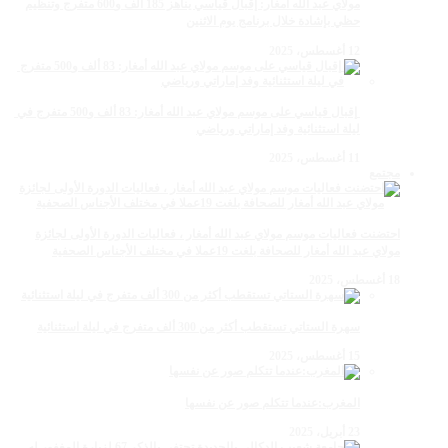
مولاي عبد الله أمغار: إقبال قياسي يناهز 185 ألف و600 متفرج وتنظيم
حظي بإشادة خلال برنامج يوم الاثنين
12 أغسطس، 2025
‏‪ إقبال قياسي على موسم مولاي عبد الله أمغار: 83 ألف و500 متفرج في
ليلة استثنائية وفد إماراتي ورياضي
11 أغسطس، 2025
مجتمع
احتضنت فعاليات موسم مولاي عبد الله أمغار ، فعاليات الدورة الأولى لجائزة
مولاي عبد الله أمغار للصحافة بلغت 19عملا في مختلف الأجناس الصحفية
18 أغسطس، 2025
سهرة الستاتي تستقطب أكثر من 300 ألف متفرج في ليلة استثنائية
15 أغسطس، 2025
المغرب:عندما تتكلم صور عن نفسها
23 أبريل، 2025