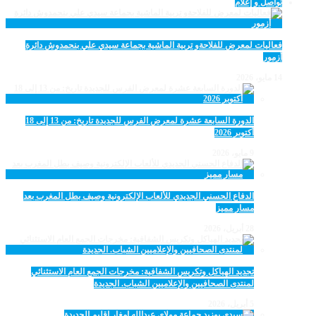
تواصل و إعلام
فعاليات لمعرض للفلاحةو تربية الماشية بجماعة سيدي علي بنحمدوش دائرة
أزمور
14 مايو، 2026
الدورة السابعة عشرة لمعرض الفرس للجديدة تاريخ: من 13 إلى 18
أكتوبر 2026
9 مايو، 2026
الدفاع الحسني الجديدي للألعاب الإلكترونية وصيف بطل المغرب بعد
مسار مميز
28 أبريل، 2026
تجديد الهياكل وتكريس الشفافية: مخرجات الجمع العام الاستثنائي
لمنتدى الصحافيين والإعلاميين الشباب. الجديدة
5 أبريل، 2026