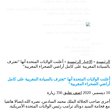
مولاي عبد الله أمغار: إقبال قياسي يناهز 185 ألف و600 متفرج وتنظيم
حظي بإشادة خلال برنامج يوم الاثنين
12 أغسطس، 2025
المغرب:عندما تتكلم صور عن نفسها
23 أبريل، 2025
منوعات
اجي نعرفك على بلادي
أنشطة المواسم
اعـلانات
الرئيسية
»
الاخبار الرئيسية
»
أعلنت الولايات المتحدة أنها “تعترف
بالسيادة المغربية على كامل أراضي الصحراء المغربية”
أعلنت الولايات المتحدة أنها “تعترف بالسيادة المغربية على كامل
أراضي الصحراء المغربية”
10 ديسمبر، 2020
اضف تعليق
356 زيارة
أجرى صاحب الجلالة الملك محمد السادس، نصره الله،اتصالا هاتفيا
مع فخامة السيد دونالد ترامب رئيس الولايات المتحدة الأمريكية.