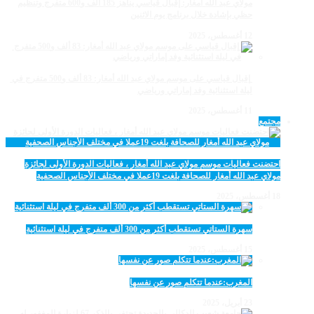
مولاي عبد الله أمغار: إقبال قياسي يناهز 185 ألف و600 متفرج وتنظيم
حظي بإشادة خلال برنامج يوم الاثنين
12 أغسطس، 2025
‏‪ إقبال قياسي على موسم مولاي عبد الله أمغار: 83 ألف و500 متفرج في
ليلة استثنائية وفد إماراتي ورياضي
11 أغسطس، 2025
مجتمع
احتضنت فعاليات موسم مولاي عبد الله أمغار ، فعاليات الدورة الأولى لجائزة
مولاي عبد الله أمغار للصحافة بلغت 19عملا في مختلف الأجناس الصحفية
18 أغسطس، 2025
سهرة الستاتي تستقطب أكثر من 300 ألف متفرج في ليلة استثنائية
15 أغسطس، 2025
المغرب:عندما تتكلم صور عن نفسها
23 أبريل، 2025