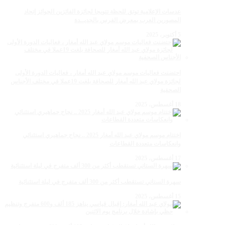
عدسات الإعلامية توتق للحظة تتويجا لجائزة الفائزين الجوائز إتحاد
المصورين العرب بمعرض الفرس بالجديــدة
5 أكتوبر، 2025
احتضنت فعاليات موسم مولاي عبد الله أمغار ، فعاليات الدورة الأولى
لجائزة مولاي عبد الله أمغار للصحافة بلغت 19عملا في مختلف الأجناس
الصحفية
18 أغسطس، 2025
اختتام موسم مولاي عبد الله أمغار 2025 .. نجاح جماهيري استثنائي
وانعكاسات متعددة القطاعات
17 أغسطس، 2025
سهرة الستاتي تستقطب أكثر من 300 ألف متفرج في ليلة استثنائية
15 أغسطس، 2025