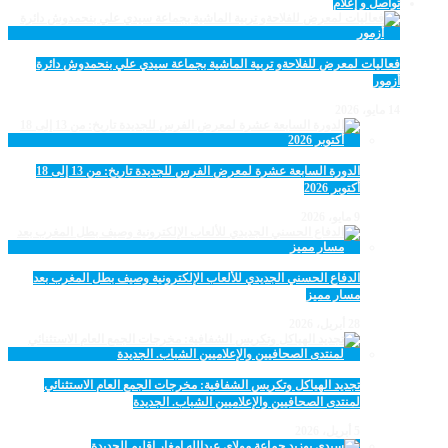
تواصل و إعلام
فعاليات لمعرض للفلاحةو تربية الماشية بجماعة سيدي علي بنحمدوش دائرة
أزمور
14 مايو، 2026
الدورة السابعة عشرة لمعرض الفرس للجديدة تاريخ: من 13 إلى 18
أكتوبر 2026
9 مايو، 2026
الدفاع الحسني الجديدي للألعاب الإلكترونية وصيف بطل المغرب بعد
مسار مميز
28 أبريل، 2026
تجديد الهياكل وتكريس الشفافية: مخرجات الجمع العام الاستثنائي
لمنتدى الصحافيين والإعلاميين الشباب. الجديدة
5 أبريل، 2026