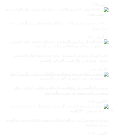
9 مايو، 2026
الدفاع الحسني الجديدي للألعاب الإلكترونية وصيف بطل المغرب بعد
مسار مميز
28 أبريل، 2026
تجديد الهياكل وتكريس الشفافية: مخرجات الجمع العام الاستثنائي
لمنتدى الصحافيين والإعلاميين الشباب. الجديدة
5 أبريل، 2026
عدسات الإعلامية توتق للحظة تتويجا لجائزة الفائزين الجوائز إتحاد
المصورين العرب بمعرض الفرس بالجديــدة
5 أكتوبر، 2025
صورة من معرض الفرس بالجديدة الدورة سادسة عشرة معرض الفرس
بعي ن الإعلامية
4 أكتوبر، 2025