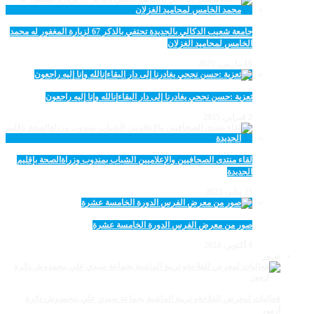
جامعة شعيب الدكالي بالجديدة تحتفي بالذكر 67 لزيارة المغفور له محمد
الخامس لمحاميد الغزلان
10 مارس، 2025
تعزية :حسن نجحي يغادرنا إلى دار البقاءإنالله وإنا إليه راجعون
2 فبراير، 2025
لقاء منتدى الصحافيين والإعلاميين الشباب بمندوب وزراةالصحة بإقليم
الجديدة
25 يناير، 2025
صور من معرض الفرس الدورة الخامسة عشرة
4 أكتوبر، 2024
صـور
فعاليات لمعرض للفلاحةو تربية الماشية بجماعة سيدي علي بنحمدوش دائرة
أزمور