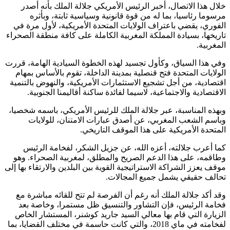
خلال هذا الاتصال، أخبر الرئيس الأمريكي جلالة الملك بأنه أصدر
مرسوما رئاسيا، بما له من قوة قانونية وسياسية ثابتة، وبأثره
الفوري، يقضي باعتراف الولايات المتحدة الأمريكية، لأول مرة في
تاريخها، بسيادة المملكة المغربية الكاملة على كافة منطقة الصحراء
المغربية.
وفي هذا السياق، وكأول تجسيد لهذه الخطوة السيادية الهامة، قررت
الولايات المتحدة فتح قنصلية بمدينة الداخلة، تقوم بالأساس بمهام
اقتصادية، من أجل تشجيع الاستثمارات الأمريكية، والنهوض بالتنمية
الاقتصادية والاجتماعية، لاسيما لفائدة ساكنة أقاليمنا الجنوبية.
وبهذه المناسبة، عبر جلالة الملك للرئيس الأمريكي، باسمه شخصيا،
وباسم الشعب المغربي، عن أصدق عبارات الامتنان، للولايات
المتحدة الأمريكية على هذا الموقف التاريخي.
كما أعرب جلالته، أعزه الله، عن جزيل الشكر، لفخامة الرئيس
وطاقمه، على هذا الدعم الصريح والمطلق، لمغربية الصحراء. وهو
موقف يعزز الشراكة الاستراتيجية القوية بين البلدين والارتقاء بها إلى
تحالف حقيقي يشمل جميع المجالات.
وقد أكد جلالة الملك أنه رغم أن الفرصة لم تتح للقائه مباشرة مع
فخامة الرئيس، فإن التشاور والتنسيق ظل مستمرا، وخاصة بعد
الزيارة التي قام بها معالي السيد جاريد كوشنر، المستشار الخاص
لفخامته في ماي 2018، والتي كانت حاسمة في مختلف القضايا، بما