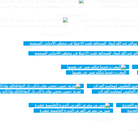
سهرة الستاتي تستقطب أكثر من 300 ألف متفرج في ليلة استثنائية
15 أغسطس، 2025
‏‪ إقبال قياسي على موسم مولاي عبد الله أمغار: 83 ألف و500 متفرج في ليلة استثنائية وفد إماراتي ورياضي
11 أغسطس، 2025
افة بلغت 19عملا في مختلف الأجناس الصحفية
المغرب:عندما تتكلم صور عن نفسها
23 أبريل، 2025
تعزية :حسن نجحي يغادرنا إلى دار البقاءإنالله وإنا إليه 
2 فبراير، 2025
لجديدة
صور من معرض الفرس الدورة الخامسة عشرة
4 أكتوبر، 2024