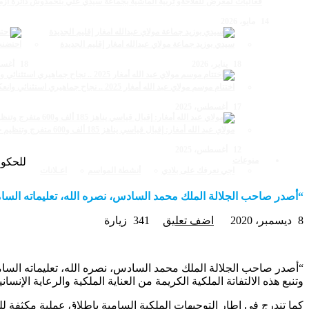
فعاليات لمعرض للفلاحةو تربية الماشية بجماعة سيدي علي بنحمدوش دائرة أزم
14 مايو، 2026
سيدي بوزيد جماعة مولاي عبدالله امغار إقليم الجديدة
احتضنت ف
18 يناير، 2026
18 أغسطس، 2025
اختتام موسم مولاي عبد الله أمغار 2025 .. نجاح جماهيري استثنائي وانعكاسات متعددة القطاعات
17 أغسطس، 2025
مولاي عبد الله أمغار: إقبال قياسي يناهز 185 ألف و600 متفرج وتنظيم حظي بإشادة خلال برنامج يوم الاثنين
12 أغسطس، 2025
منوعات
للحكومة ق
اجي نعرفك على بلادي
أنشطة المواسم
اعـلانات
“أصدر صاحب الجلالة الملك محمد السادس، نصره الله، تعليماته السامية للحكومة قصد
8 ديسمبر، 2020
اضف تعليق
341 زيارة
“أصدر صاحب الجلالة الملك محمد السادس، نصره الله، تعليماته السامية للحكومة قصد
وتنبع هذه الالتفاتة الملكية الكريمة من العناية الملكية والرعاية الإ
كما تندرج في إطار التوجيهات الملكية السامية بإطلاق عملية مكثفة لل