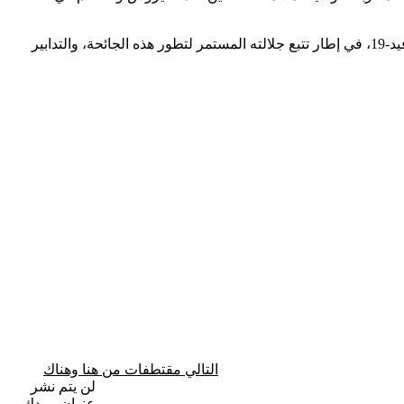
وتجدر الإشارة إلى أن جلالة الملك، حفظه الله، سبق أن ترأس، في 9 نونبر الماضي، جلسة عمل خصصت لاستراتيجية التلقيح ضد فيروس كوفيد-19، في إطار تتبع جلالته المستمر لتطور هذه الجائحة، والتدابير
التالي
مقتطفات من هنا وهناك
لن يتم نشر
عنوان بريدك