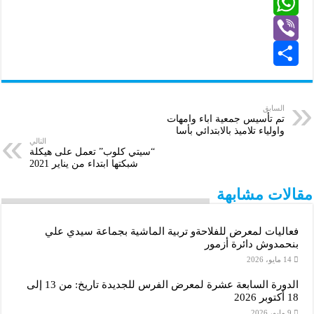
E
b
k
e
i
W
m
o
e
s
t
V
o
d
h
a
s
t
k
S
e
e
a
I
i
i
n
n
b
h
r
l
t
السابق
تم تأسيس جمعية اباء وامهات
g
e
a
s
واولياء تلاميذ بالابتدائي بأسا
التالي
“سيتي كلوب” تعمل على هيكلة
A
e
r
r
شبكتها ابتداء من يناير 2021
p
e
r
مقالات مشابهة
p
فعاليات لمعرض للفلاحةو تربية الماشية بجماعة سيدي علي
بنحمدوش دائرة أزمور
14 مايو، 2026
الدورة السابعة عشرة لمعرض الفرس للجديدة تاريخ: من 13 إلى
18 أكتوبر 2026
9 مايو، 2026